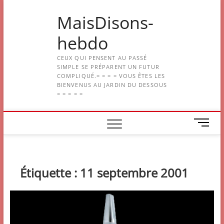
Skip
MaisDisons-
to
content
hebdo
CEUX QUI PENSENT AU PASSÉ
SIMPLE SE PRÉPARENT UN FUTUR
COMPLIQUÉ.= = = = VOUS ÊTES LES
BIENVENUS AU JARDIN DU DESSOUS
= = = = =
M
e
n
u
B
Étiquette :
11 septembre 2001
u
t
t
o
n