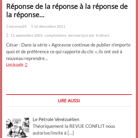
Réponse de la réponse à la réponse de
la réponse…
moorea34
16 décembre 2011
11 septembre 2001
complotisme
Jerome Quirant
truthers
César : Dans la série « Agoravox continue de publier n’importe
quoi et de préférence ce qui rapporte du clic », ils ont osé à
nouveau reprendre…
Réponse
Lire la suite
de
la
réponse
à
la
réponse
LIRE AUSSI
de
la
réponse…
Le Pétrole Vénézuélien
Théoriquement la REVUE CONFLIT nous
autorise/invite à
[…]