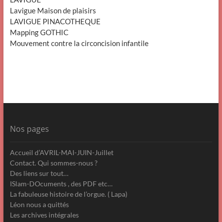
Lavigue Maison de plaisirs
LAVIGUE PINACOTHEQUE
Mapping GOTHIC
Mouvement contre la circoncision infantile
Nos pages
Accueil d’AVRIL-MAI-JUIN-Juillet
Contact. Qui sommes-nous ?
Des liens sur tout…
ISlam-DOcuments , des PDF etc…
La fabuleuse histoire de l’orgue. ( Lapa)
Léon nous a quittés
Les archives intégrales