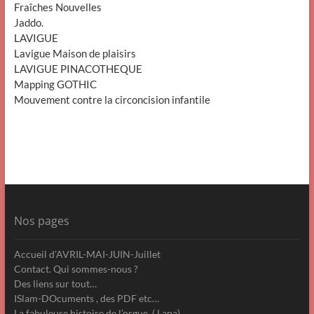
Fraîches Nouvelles
Jaddo.
LAVIGUE
Lavigue Maison de plaisirs
LAVIGUE PINACOTHEQUE
Mapping GOTHIC
Mouvement contre la circoncision infantile
Nos pages
Accueil d’AVRIL-MAI-JUIN-Juillet
Contact. Qui sommes-nous ?
Des liens sur tout…
ISlam-DOcuments , des PDF etc…
La fabuleuse histoire de l’orgue. ( Lapa)