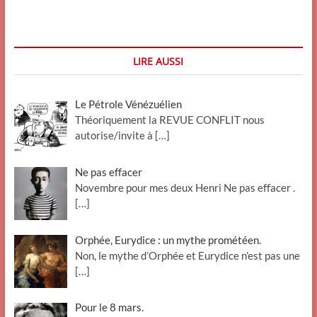
de
la
dette
japonaise
LIRE AUSSI
Le Pétrole Vénézuélien
Théoriquement la REVUE CONFLIT nous
autorise/invite à
[…]
Ne pas effacer
Novembre pour mes deux Henri Ne pas effacer .
[…]
Orphée, Eurydice : un mythe prométéen.
Non, le mythe d’Orphée et Eurydice n’est pas une
[…]
Pour le 8 mars.