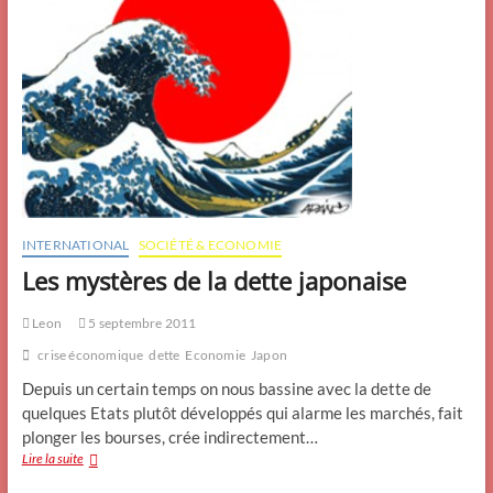
INTERNATIONAL
SOCIÉTÉ & ECONOMIE
Les mystères de la dette japonaise
Leon
5 septembre 2011
crise économique
dette
Economie
Japon
Depuis un certain temps on nous bassine avec la dette de
quelques Etats plutôt développés qui alarme les marchés, fait
plonger les bourses, crée indirectement…
Les
Lire la suite
mystères