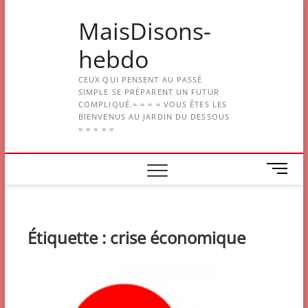
Skip
MaisDisons-
to
content
hebdo
CEUX QUI PENSENT AU PASSÉ
SIMPLE SE PRÉPARENT UN FUTUR
COMPLIQUÉ.= = = = VOUS ÊTES LES
BIENVENUS AU JARDIN DU DESSOUS
= = = = =
M
e
n
u
B
Étiquette :
crise économique
u
t
t
o
n