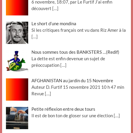
6 novembre, 18:07, par Le Furtif J’ai enfin
découvert
[…]
Le short d’une mondina
Si les critiques français ont vu dans Riz Amer à la
[…]
Nous sommes tous des BANKSTERS …(Redif)
La dette est enfin devenue un sujet de
préoccupation
[…]
AFGHANISTAN au jardin du 15 Novembre
Auteur D. Furtif 15 novembre 2021 10 h 47 min
Revue
[…]
Petite réflexion entre deux tours
Il est de bon ton de gloser sur une élection
[…]