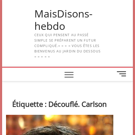
Skip
MaisDisons-
to
content
hebdo
CEUX QUI PENSENT AU PASSÉ
SIMPLE SE PRÉPARENT UN FUTUR
COMPLIQUÉ.= = = = VOUS ÊTES LES
BIENVENUS AU JARDIN DU DESSOUS
= = = = =
M
e
n
u
B
Étiquette :
Découflé. Carlson
u
t
t
o
n