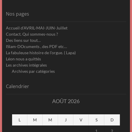
Nos pages
Accueil d’AVRIL-MAI-JUIN-Juillet
Contact. Qui sommes-nous ?
Des liens sur tout…
ISlam-DOcuments , des PDF etc…
La fabuleuse histoire de l’orgue. ( Lapa)
Léon nous a quittés
Les archives intégrales
Archives par catégories
Calendrier
AOÛT 2026
L
M
M
J
V
S
D
1
2