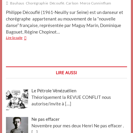
Bauhaus
Chorégraphie
Découflé. Carlson
Merce Cunninfham
Philippe Découflé (1961-Neuilly sur Seine) est un danseur et
chorégraphe appartenant au mouvement de la “nouvelle
danse” française, représentée par Maguy Marin, Dominique
Bagouet, Régine Chopinot…
Ph.Découflé,
Lire la suite
ses
contemporains,
ses
maîtres
LIRE AUSSI
Le Pétrole Vénézuélien
Théoriquement la REVUE CONFLIT nous
autorise/invite à
[…]
Ne pas effacer
Novembre pour mes deux Henri Ne pas effacer .
[…]