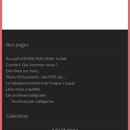
Nos pages
Accueil d’AVRIL-MAI-JUIN-Juillet
Contact. Qui sommes-nous ?
Des liens sur tout…
ISlam-DOcuments , des PDF etc…
La fabuleuse histoire de l’orgue. ( Lapa)
Léon nous a quittés
Les archives intégrales
Archives par catégories
Calendrier