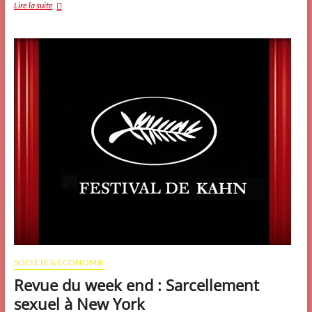
A
Lire la suite
qui
profite
le
crime
ou
neuneuland
au
pays
d’Agatha
Christie.
SOCIÉTÉ & ECONOMIE
Revue du week end : Sarcellement
sexuel à New York