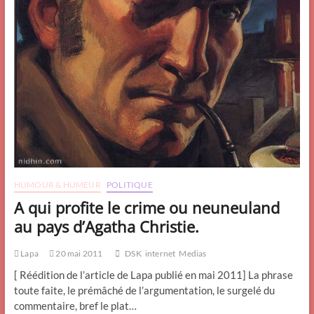
HUMOUR & HUMEUR
POLITIQUE
A qui profite le crime ou neuneuland
au pays d’Agatha Christie.
Lapa
20 mai 2011
DSK
internet
Medias
[ Réédition de l’article de Lapa publié en mai 2011] La phrase
toute faite, le prémâché de l’argumentation, le surgelé du
commentaire, bref le plat…