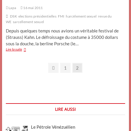
Lapa
16 mai 2011
DSK
elections présidentielles
FMI
harcèlement sexuel
revue du
WE
sarcellement sexuel
Depuis quelques temps nous avions un véritable festival de
(Strauss) Kahn. Le défroissage du costume à 35000 dollars
sous la douche, la berline Porsche (le…
Revue
Lire la suite
du
week
Pagination
end
Previous
Page
Page
1
2
:
page
des
Sarcellement
sexuel
publications
à
New
York
LIRE AUSSI
Le Pétrole Vénézuélien