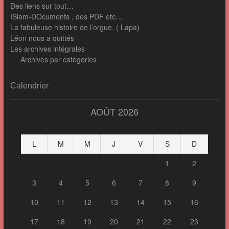
Des liens sur tout…
ISlam-DOcuments , des PDF etc…
La fabuleuse histoire de l’orgue. ( Lapa)
Léon nous a quittés
Les archives intégrales
Archives par catégories
Calendrier
AOÛT 2026
L
M
M
J
V
S
D
1
2
3
4
5
6
7
8
9
10
11
12
13
14
15
16
17
18
19
20
21
22
23