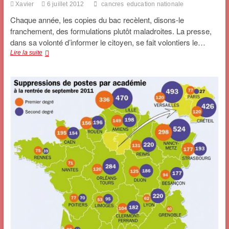
Xavier
6 juillet 2012
cancres
education nationale
Chaque année, les copies du bac recèlent, disons-le
franchement, des formulations plutôt maladroites. La presse,
dans sa volonté d’informer le citoyen, se fait volontiers le…
Quelques
Lire la suite
perles
de
culture…