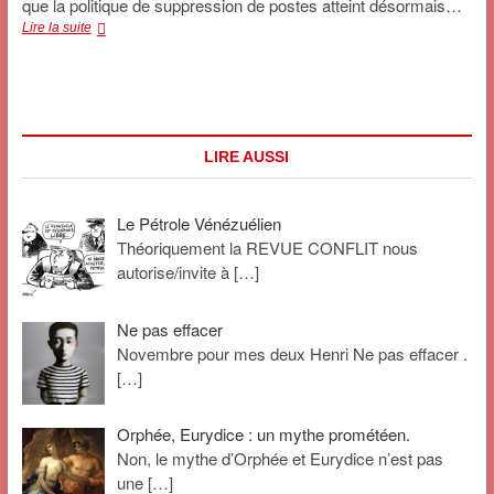
que la politique de suppression de postes atteint désormais…
Education
Lire la suite
Nationale
:
une
cocotte-
minute
au
LIRE AUSSI
bord
de
l’explosion
Le Pétrole Vénézuélien
?
Théoriquement la REVUE CONFLIT nous
autorise/invite à
[…]
Ne pas effacer
Novembre pour mes deux Henri Ne pas effacer .
[…]
Orphée, Eurydice : un mythe prométéen.
Non, le mythe d’Orphée et Eurydice n’est pas
une
[…]