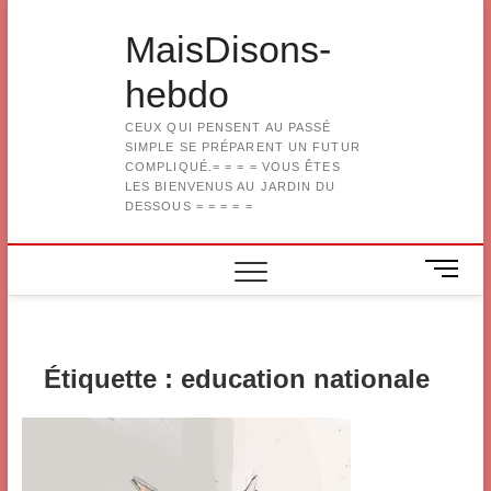
Skip
to
MaisDisons-
content
hebdo
CEUX QUI PENSENT AU PASSÉ
SIMPLE SE PRÉPARENT UN FUTUR
COMPLIQUÉ.= = = = VOUS ÊTES
LES BIENVENUS AU JARDIN DU
DESSOUS = = = = =
M
e
n
u
B
Étiquette :
education nationale
u
t
t
o
n