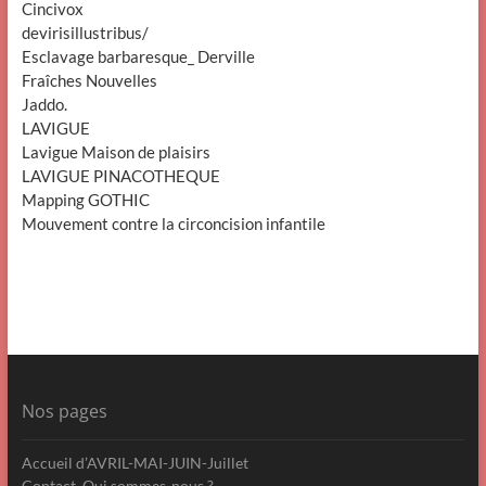
Cincivox
devirisillustribus/
Esclavage barbaresque_ Derville
Fraîches Nouvelles
Jaddo.
LAVIGUE
Lavigue Maison de plaisirs
LAVIGUE PINACOTHEQUE
Mapping GOTHIC
Mouvement contre la circoncision infantile
Nos pages
Accueil d’AVRIL-MAI-JUIN-Juillet
Contact. Qui sommes-nous ?