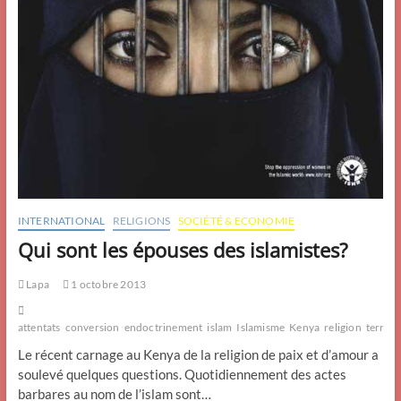
INTERNATIONAL
RELIGIONS
SOCIÉTÉ & ECONOMIE
Qui sont les épouses des islamistes?
Lapa
1 octobre 2013
attentats
conversion
endoctrinement
islam
Islamisme
Kenya
religion
terror
Le récent carnage au Kenya de la religion de paix et d’amour a
soulevé quelques questions. Quotidiennement des actes
barbares au nom de l’islam sont…