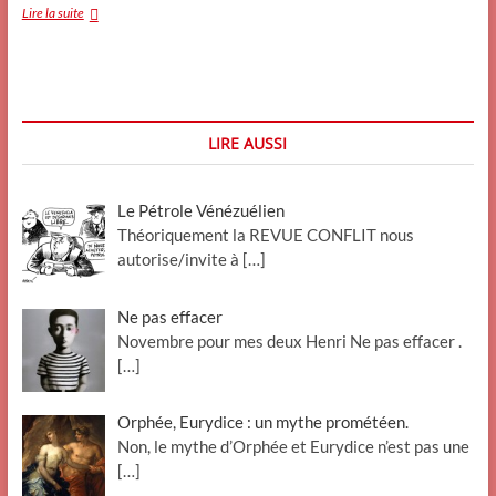
Qui
Lire la suite
sont
les
épouses
des
islamistes?
LIRE AUSSI
Le Pétrole Vénézuélien
Théoriquement la REVUE CONFLIT nous
autorise/invite à
[…]
Ne pas effacer
Novembre pour mes deux Henri Ne pas effacer .
[…]
Orphée, Eurydice : un mythe prométéen.
Non, le mythe d’Orphée et Eurydice n’est pas une
[…]