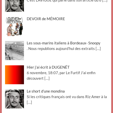
C’est LAVIGUE qui parle dans son article du 8
[…]
DEVOIR de MÉMOIRE
Les sous-marins italiens à Bordeaux- Snoopy
. Nous republions aujourd’hui des extraits
[…]
Hier j’ai écrit à DUGENÊT
6 novembre, 18:07, par Le Furtif J’ai enfin
découvert
[…]
Le short d’une mondina
Si les critiques français ont vu dans Riz Amer à la
[…]