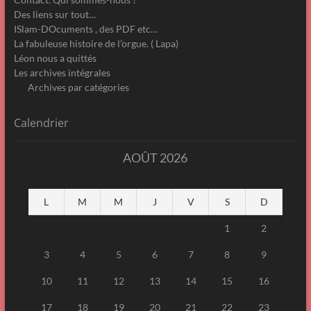
Des liens sur tout…
ISlam-DOcuments , des PDF etc…
La fabuleuse histoire de l’orgue. ( Lapa)
Léon nous a quittés
Les archives intégrales
Archives par catégories
Calendrier
AOÛT 2026
L
M
M
J
V
S
D
1
2
3
4
5
6
7
8
9
10
11
12
13
14
15
16
17
18
19
20
21
22
23