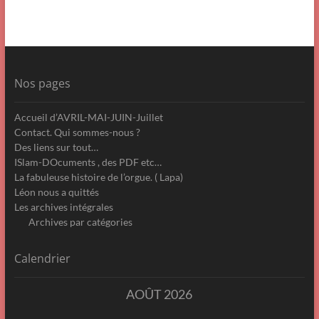
Nos pages
Accueil d’AVRIL-MAI-JUIN-Juillet
Contact. Qui sommes-nous ?
Des liens sur tout…
ISlam-DOcuments , des PDF etc…
La fabuleuse histoire de l’orgue. ( Lapa)
Léon nous a quittés
Les archives intégrales
Archives par catégories
Calendrier
AOÛT 2026