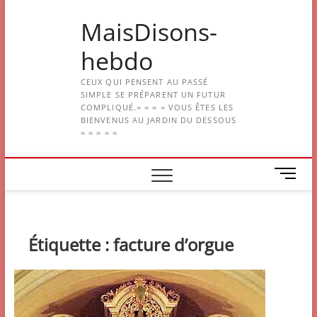
Skip
MaisDisons-
to
content
hebdo
CEUX QUI PENSENT AU PASSÉ
SIMPLE SE PRÉPARENT UN FUTUR
COMPLIQUÉ.= = = = VOUS ÊTES LES
BIENVENUS AU JARDIN DU DESSOUS
= = = = =
M
e
n
u
B
Étiquette :
facture d’orgue
u
t
t
o
n