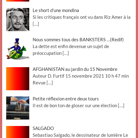
Le short d’une mondina
Si les critiques français ont vu dans Riz Amer à la
[…]
Nous sommes tous des BANKSTERS …(Redif)
La dette est enfin devenue un sujet de
préoccupation
[…]
AFGHANISTAN au jardin du 15 Novembre
Auteur D. Furtif 15 novembre 2021 10 h 47 min
Revue
[…]
Petite réflexion entre deux tours
Il est de bon ton de gloser sur une élection
[…]
SALGADO
Sebastiao Salgado, le dessinateur de lumière Le