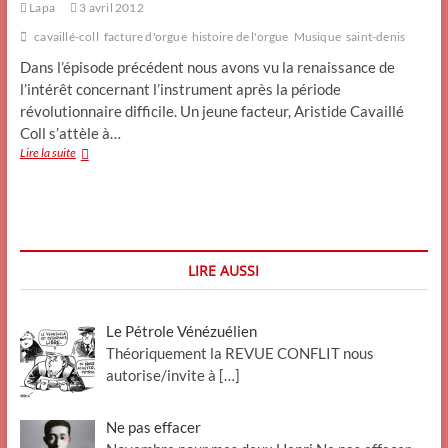
Lapa
3 avril 2012
cavaillé-coll
facture d'orgue
histoire de l'orgue
Musique
saint-denis
Dans l’épisode précédent nous avons vu la renaissance de
l’intérêt concernant l’instrument après la période
révolutionnaire difficile. Un jeune facteur, Aristide Cavaillé
Coll s’attèle à…
Histoire
Lire la suite
de
l’orgue
11
:
le
XIXème
LIRE AUSSI
siècle
(2)
Le Pétrole Vénézuélien
Théoriquement la REVUE CONFLIT nous
autorise/invite à
[…]
Ne pas effacer