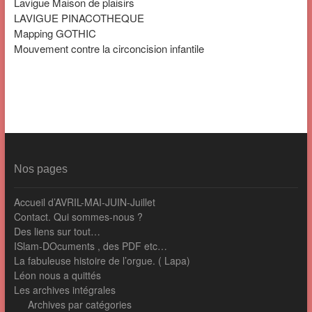
Lavigue Maison de plaisirs
LAVIGUE PINACOTHEQUE
Mapping GOTHIC
Mouvement contre la circoncision infantile
Nos pages
Accueil d’AVRIL-MAI-JUIN-Juillet
Contact. Qui sommes-nous ?
Des liens sur tout…
ISlam-DOcuments , des PDF etc…
La fabuleuse histoire de l’orgue. ( Lapa)
Léon nous a quittés
Les archives intégrales
Archives par catégories