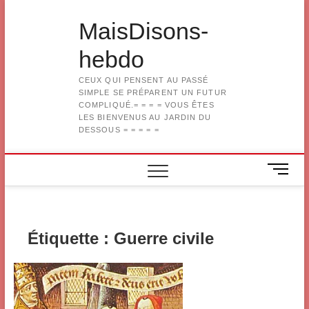
Skip
to
MaisDisons-
content
hebdo
CEUX QUI PENSENT AU PASSÉ
SIMPLE SE PRÉPARENT UN FUTUR
COMPLIQUÉ.= = = = VOUS ÊTES
LES BIENVENUS AU JARDIN DU
DESSOUS = = = = =
M
e
n
u
B
Étiquette :
Guerre civile
u
t
t
o
n