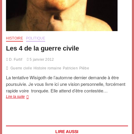
HISTOIRE
POLITIQUE
Les 4 de la guerre civile
D. Furtif
5 janvier 2012
Guerre civile
Histoire romaine
Patricien
Plèbe
La tentative Wisigoth de l’automne dernier demande à être
poursuivie. Je vous livre ici une vision personnelle, forcément
rapide voire tronquée. Elle attend d’être contestée…
Les
Lire la suite
4
de
la
guerre
civile
LIRE AUSSI