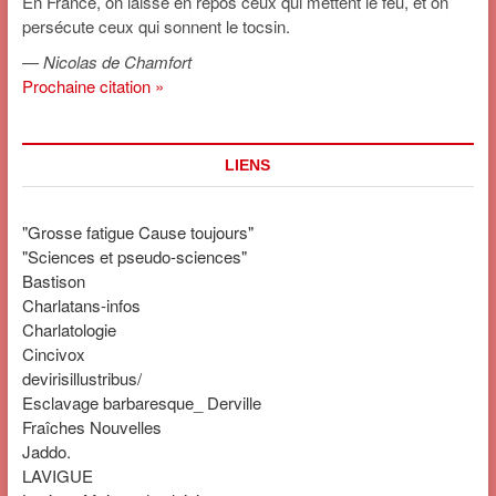
En France, on laisse en repos ceux qui mettent le feu, et on
persécute ceux qui sonnent le tocsin.
—
Nicolas de Chamfort
Prochaine citation »
LIENS
"Grosse fatigue Cause toujours"
"Sciences et pseudo-sciences"
Bastison
Charlatans-infos
Charlatologie
Cincivox
devirisillustribus/
Esclavage barbaresque_ Derville
Fraîches Nouvelles
Jaddo.
LAVIGUE