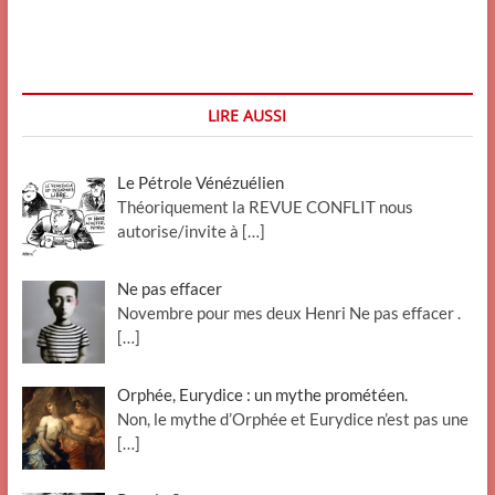
mais
pas
complètement
disparu
le
cousin
LIRE AUSSI
Neandertal
Le Pétrole Vénézuélien
Théoriquement la REVUE CONFLIT nous
autorise/invite à
[…]
Ne pas effacer
Novembre pour mes deux Henri Ne pas effacer .
[…]
Orphée, Eurydice : un mythe prométéen.
Non, le mythe d’Orphée et Eurydice n’est pas une
[…]