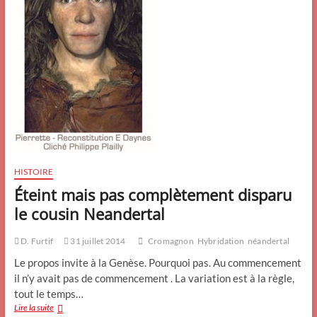
HISTOIRE
Éteint mais pas complètement disparu
le cousin Neandertal
D. Furtif
31 juillet 2014
Cromagnon
Hybridation
néandertal
Le propos invite à la Genèse. Pourquoi pas. Au commencement
il n’y avait pas de commencement . La variation est à la règle,
tout le temps…
Éteint
Lire la suite