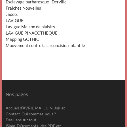
Esclavage barbaresque_ Derville
Fraîches Nouvelles
Jaddo.
LAVIGUE
Lavigue Maison de plaisirs
LAVIGUE PINACOTHEQUE
Mapping GOTHIC
Mouvement contre la circoncision infantile
Nos pages
Accueil d’AVRIL-MAI-JUIN-Juillet
Contact. Qui sommes-nous ?
Des liens sur tout…
ISlam-DOcuments , des PDF etc…