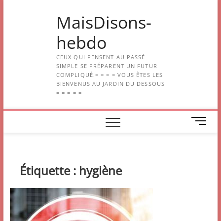
Skip
MaisDisons-
to
content
hebdo
CEUX QUI PENSENT AU PASSÉ
SIMPLE SE PRÉPARENT UN FUTUR
COMPLIQUÉ.= = = = VOUS ÊTES LES
BIENVENUS AU JARDIN DU DESSOUS
= = = = =
M
e
n
u
B
Étiquette :
hygiène
u
t
t
o
n