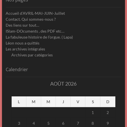
Accueil d’AVRIL-MAI-JUIN-Juillet
Contact. Qui sommes-nous ?
Des liens sur tout…
ISlam-DOcuments , des PDF etc…
La fabuleuse histoire de l’orgue. ( Lapa)
Léon nous a quittés
Les archives intégrales
Archives par catégories
Calendrier
AOÛT 2026
L
M
M
J
V
S
D
1
2
3
4
5
6
7
8
9