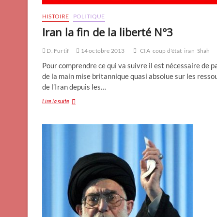
HISTOIRE
POLITIQUE
Iran la fin de la liberté N°3
D. Furtif
14 octobre 2013
CIA
coup d'état
iran
Shah
Pour comprendre ce qui va suivre il est nécessaire de pa
de la main mise britannique quasi absolue sur les resso
de l’Iran depuis les…
Iran
Lire la suite
la
fin
de
la
liberté
N°3