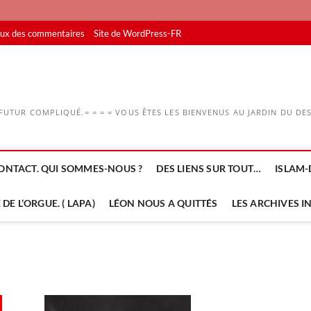
lux des commentaires
Site de WordPress-FR
UTUR COMPLIQUÉ.= = = = VOUS ÊTES LES BIENVENUS AU JARDIN DU DESS
ONTACT. QUI SOMMES-NOUS ?
DES LIENS SUR TOUT…
ISLAM-
DE L’ORGUE. ( LAPA)
LÉON NOUS A QUITTÉS
LES ARCHIVES I