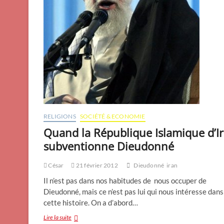
RELIGIONS
SOCIÉTÉ & ECONOMIE
Quand la République Islamique d’I
subventionne Dieudonné
César
21 février 2012
Dieudonné
iran
Il n’est pas dans nos habitudes de nous occuper de
Dieudonné, mais ce n’est pas lui qui nous intéresse dans
cette histoire. On a d’abord…
Quand
Lire la suite