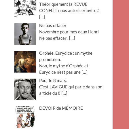
Théoriquement la REVUE
o
CONFLIT nous autorise/invite à
n
[…]
Ne pas effacer
Novembre pour mes deux Henri
Ne pas effacer .
[…]
Orphée, Eurydice : un mythe
prométéen.
Non, le mythe d’Orphée et
Eurydice n’est pas une
[…]
Pour le 8 mars.
C’est LAVIGUE qui parle dans son
article du 8
[…]
DEVOIR de MÉMOIRE