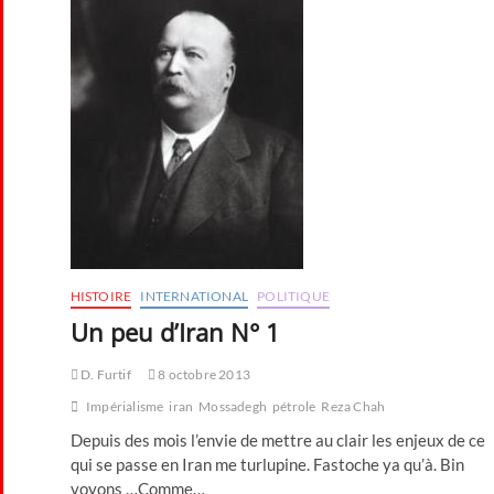
HISTOIRE
INTERNATIONAL
POLITIQUE
Un peu d’Iran N° 1
D. Furtif
8 octobre 2013
Impérialisme
iran
Mossadegh
pétrole
Reza Chah
Depuis des mois l’envie de mettre au clair les enjeux de ce
qui se passe en Iran me turlupine. Fastoche ya qu’à. Bin
voyons …Comme…