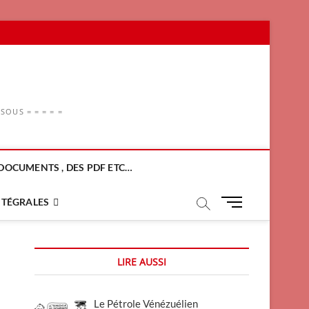
OUS = = = = =
DOCUMENTS , DES PDF ETC…
M
NTÉGRALES
e
n
u
LIRE AUSSI
B
u
t
Le Pétrole Vénézuélien
t