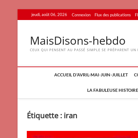
Skip
jeudi, août 06, 2026
Connexion
Flux des publications
F
to
content
MaisDisons-hebdo
CEUX QUI PENSENT AU PASSÉ SIMPLE SE PRÉPARENT UN F
ACCUEIL D’AVRIL-MAI-JUIN-JUILLET
C
LA FABULEUSE HISTOIRE 
Étiquette :
iran