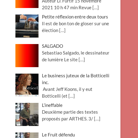
Auteur D. Furtif 15 novembre
2021 10 h 47 min Revue
[…]
Petite réflexion entre deux tours
Il est de bon ton de gloser sur une
élection
[…]
SALGADO
Sebastiao Salgado, le dessinateur
de lumière Le site
[…]
Le business juteux de la Botticelli
inc.
Avant Jeff Koons, il y eut
Botticelli (et
[…]
L’ineffable
Deuxième partie des textes
proposés par ARTHES. 3/
[…]
Le Fruit défendu