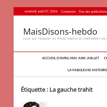
Skip
vendredi, août 07, 2026
Connexion
Flux des publications
to
content
MaisDisons-hebdo
CEUX QUI PENSENT AU PASSÉ SIMPLE SE PRÉPARENT UN F
ACCUEIL D’AVRIL-MAI-JUIN-JUILLET
C
LA FABULEUSE HISTOIRE 
Étiquette :
La gauche trahit