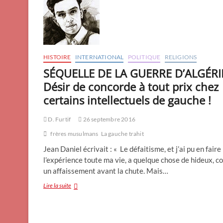
HISTOIRE
INTERNATIONAL
POLITIQUE
RELIGIONS
SÉQUELLE DE LA GUERRE D’ALGÉRIE
Désir de concorde à tout prix chez
certains intellectuels de gauche !
D. Furtif
26 septembre 2016
frères musulmans
La gauche trahit
Jean Daniel écrivait : « Le défaitisme, et j’ai pu en faire
l’expérience toute ma vie, a quelque chose de hideux, 
un affaissement avant la chute. Mais…
SÉQUELLE
Lire la suite
DE
LA
GUERRE
D’ALGÉRIE