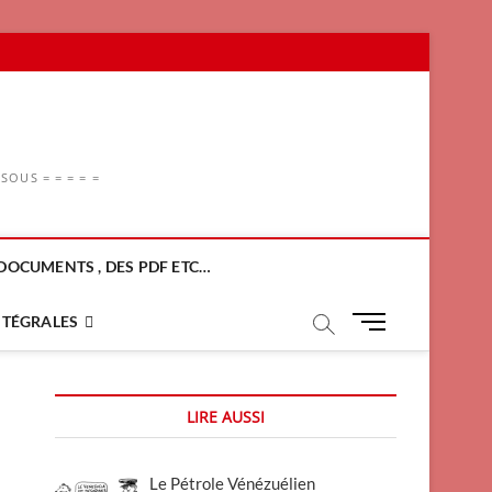
OUS = = = = =
DOCUMENTS , DES PDF ETC…
M
NTÉGRALES
e
n
u
LIRE AUSSI
B
u
t
Le Pétrole Vénézuélien
t