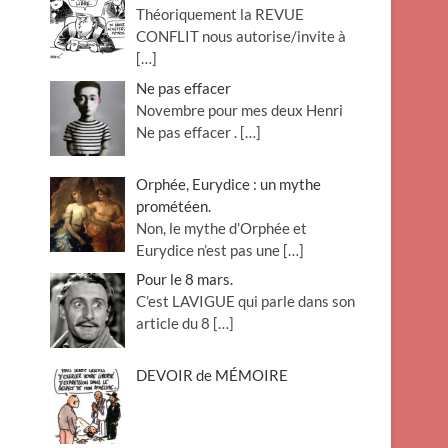
Théoriquement la REVUE
o
CONFLIT nous autorise/invite à
n
[…]
Ne pas effacer
Novembre pour mes deux Henri
Ne pas effacer .
[…]
Orphée, Eurydice : un mythe
prométéen.
Non, le mythe d’Orphée et
Eurydice n’est pas une
[…]
Pour le 8 mars.
C’est LAVIGUE qui parle dans son
article du 8
[…]
DEVOIR de MÉMOIRE