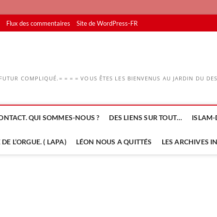
Flux des commentaires
Site de WordPress-FR
UTUR COMPLIQUÉ.= = = = VOUS ÊTES LES BIENVENUS AU JARDIN DU DESS
ONTACT. QUI SOMMES-NOUS ?
DES LIENS SUR TOUT…
ISLAM-
DE L’ORGUE. ( LAPA)
LÉON NOUS A QUITTÉS
LES ARCHIVES I