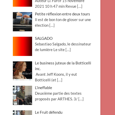
Auteur D. Furtif 15 novembre
2021 10 h 47 min Revue
[…]
Petite réflexion entre deux tours
Il est de bon ton de gloser sur une
élection
[…]
SALGADO
Sebastiao Salgado, le dessinateur
de lumière Le site
[…]
Le business juteux de la Botticelli
inc.
Avant Jeff Koons, il y eut
Botticelli (et
[…]
L’ineffable
Deuxième partie des textes
proposés par ARTHES. 3/
[…]
Le Fruit défendu