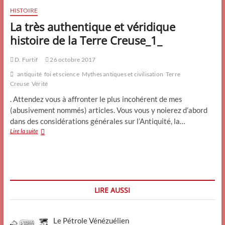
HISTOIRE
La très authentique et véridique
histoire de la Terre Creuse_1_
D. Furtif
26 octobre 2017
antiquité
foi et science
Mythes antiques et civilisation
Terre
Creuse
Vérité
. Attendez vous à affronter le plus incohérent de mes
(abusivement nommés) articles. Vous vous y noierez d’abord
dans des considérations générales sur l’Antiquité, la…
La
Lire la suite
très
authentique
et
véridique
histoire
de
LIRE AUSSI
la
Terre
Creuse_1_
Le Pétrole Vénézuélien