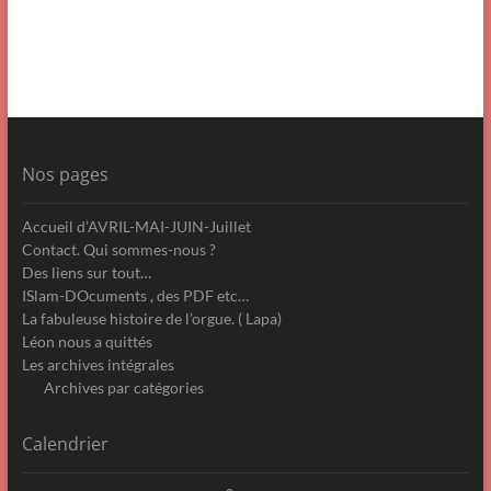
Nos pages
Accueil d’AVRIL-MAI-JUIN-Juillet
Contact. Qui sommes-nous ?
Des liens sur tout…
ISlam-DOcuments , des PDF etc…
La fabuleuse histoire de l’orgue. ( Lapa)
Léon nous a quittés
Les archives intégrales
Archives par catégories
Calendrier