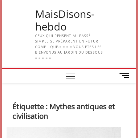
Skip
MaisDisons-
to
content
hebdo
CEUX QUI PENSENT AU PASSÉ
SIMPLE SE PRÉPARENT UN FUTUR
COMPLIQUÉ.= = = = VOUS ÊTES LES
BIENVENUS AU JARDIN DU DESSOUS
= = = = =
M
e
n
u
B
Étiquette :
Mythes antiques et
u
civilisation
t
t
o
n