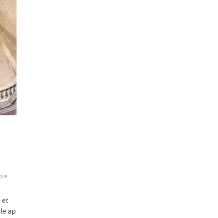
gue
 et
le ap