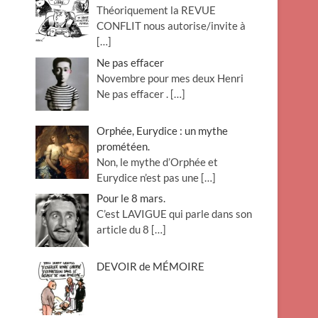
Théoriquement la REVUE
o
CONFLIT nous autorise/invite à
n
[…]
Ne pas effacer
Novembre pour mes deux Henri
Ne pas effacer .
[…]
Orphée, Eurydice : un mythe
prométéen.
Non, le mythe d’Orphée et
Eurydice n’est pas une
[…]
Pour le 8 mars.
C’est LAVIGUE qui parle dans son
article du 8
[…]
DEVOIR de MÉMOIRE