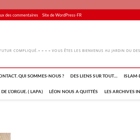
lux des commentaires
Site de WordPress-FR
UTUR COMPLIQUÉ.= = = = VOUS ÊTES LES BIENVENUS AU JARDIN DU DESS
ONTACT. QUI SOMMES-NOUS ?
DES LIENS SUR TOUT…
ISLAM-
DE L’ORGUE. ( LAPA)
LÉON NOUS A QUITTÉS
LES ARCHIVES I