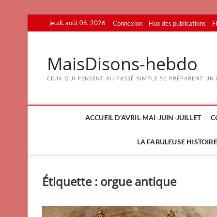
Skip
jeudi, août 06, 2026
Connexion
Flux des publications
F
to
content
MaisDisons-hebdo
CEUX QUI PENSENT AU PASSÉ SIMPLE SE PRÉPARENT UN F
ACCUEIL D’AVRIL-MAI-JUIN-JUILLET
C
LA FABULEUSE HISTOIRE 
Étiquette :
orgue antique