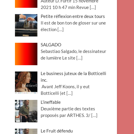
Auteur D. Furtif 15 novembre
2021 10 h 47 min Revue
[…]
Petite réflexion entre deux tours
Il est de bon ton de gloser sur une
élection
[…]
SALGADO
Sebastiao Salgado, le dessinateur
de lumière Le site
[…]
Le business juteux de la Botticelli
inc.
Avant Jeff Koons, il y eut
Botticelli (et
[…]
L’ineffable
Deuxième partie des textes
proposés par ARTHES. 3/
[…]
Le Fruit défendu