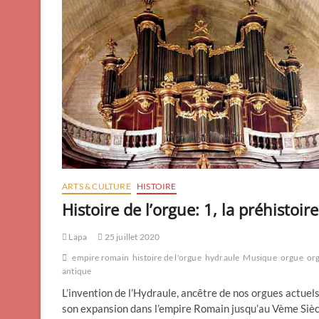
ARTS & CULTURE
HISTOIRE
Histoire de l’orgue: 1, la préhistoire
Lapa
25 juillet 2020
empire romain
histoire de l'orgue
hydraule
Musique
orgue
or
antique
L’invention de l’Hydraule, ancêtre de nos orgues actuels
son expansion dans l’empire Romain jusqu’au Vème Sièc