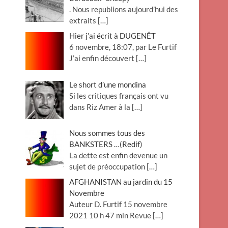
. Nous republions aujourd’hui des
extraits
[…]
Hier j’ai écrit à DUGENÊT
6 novembre, 18:07, par Le Furtif
J’ai enfin découvert
[…]
Le short d’une mondina
Si les critiques français ont vu
dans Riz Amer à la
[…]
Nous sommes tous des
BANKSTERS …(Redif)
La dette est enfin devenue un
sujet de préoccupation
[…]
AFGHANISTAN au jardin du 15
Novembre
Auteur D. Furtif 15 novembre
2021 10 h 47 min Revue
[…]