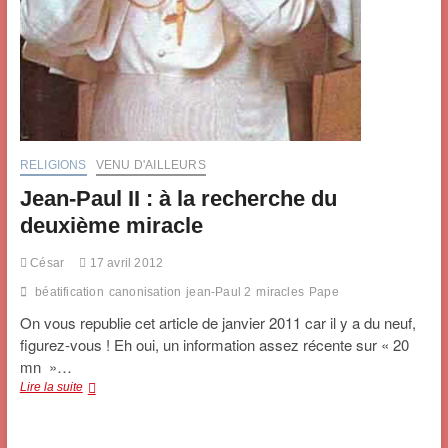
RELIGIONS
VENU D'AILLEURS
Jean-Paul II : à la recherche du
deuxième miracle
César
17 avril 2012
béatification
canonisation
jean-Paul 2
miracles
Pape
On vous republie cet article de janvier 2011 car il y a du neuf,
figurez-vous ! Eh oui, un information assez récente sur « 20
mn »…
Jean-
Lire la suite
Paul
II
: