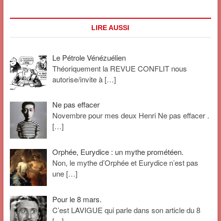
à
la
recherche
LIRE AUSSI
du
deuxième
miracle
Le Pétrole Vénézuélien
Théoriquement la REVUE CONFLIT nous
autorise/invite à
[…]
Ne pas effacer
Novembre pour mes deux Henri Ne pas effacer .
[…]
Orphée, Eurydice : un mythe prométéen.
Non, le mythe d’Orphée et Eurydice n’est pas
une
[…]
Pour le 8 mars.
C’est LAVIGUE qui parle dans son article du 8
[…]