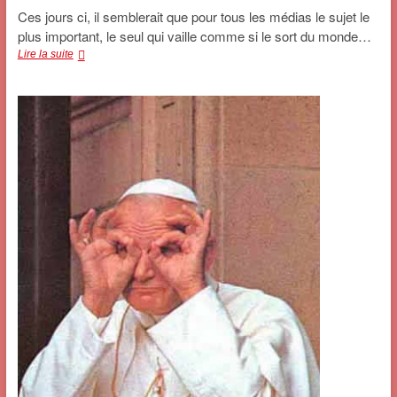
Ces jours ci, il semblerait que pour tous les médias le sujet le
plus important, le seul qui vaille comme si le sort du monde…
Le
Lire la suite
pape
en
Afrique-
Xavier