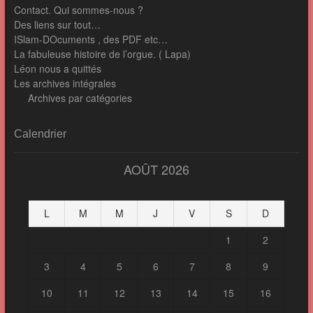
Contact. Qui sommes-nous ?
Des liens sur tout…
ISlam-DOcuments , des PDF etc…
La fabuleuse histoire de l’orgue. ( Lapa)
Léon nous a quittés
Les archives intégrales
Archives par catégories
Calendrier
AOÛT 2026
L
M
M
J
V
S
D
1
2
3
4
5
6
7
8
9
10
11
12
13
14
15
16