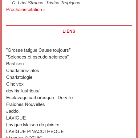
—
C. Lévi-Strauss
,
Tristes Tropiques
Prochaine citation »
LIENS
"Grosse fatigue Cause toujours"
"Sciences et pseudo-sciences"
Bastison
Charlatans-infos
Charlatologie
Cincivox
devirisillustribus/
Esclavage barbaresque_ Derville
Fraîches Nouvelles
Jaddo.
LAVIGUE
Lavigue Maison de plaisirs
LAVIGUE PINACOTHEQUE
Mapping GOTHIC