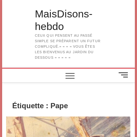
Skip
to
MaisDisons-
content
hebdo
CEUX QUI PENSENT AU PASSÉ
SIMPLE SE PRÉPARENT UN FUTUR
COMPLIQUÉ.= = = = VOUS ÊTES
LES BIENVENUS AU JARDIN DU
DESSOUS = = = = =
M
e
n
u
B
Étiquette :
Pape
u
t
t
o
n