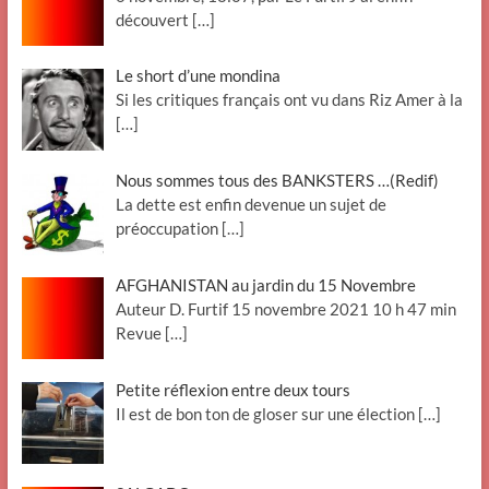
découvert
[…]
Le short d’une mondina
Si les critiques français ont vu dans Riz Amer à la
[…]
Nous sommes tous des BANKSTERS …(Redif)
La dette est enfin devenue un sujet de
préoccupation
[…]
AFGHANISTAN au jardin du 15 Novembre
Auteur D. Furtif 15 novembre 2021 10 h 47 min
Revue
[…]
Petite réflexion entre deux tours
Il est de bon ton de gloser sur une élection
[…]