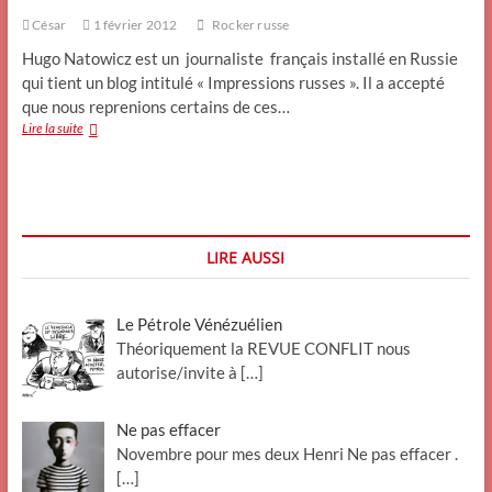
César
1 février 2012
Rocker russe
Hugo Natowicz est un journaliste français installé en Russie
qui tient un blog intitulé « Impressions russes ». Il a accepté
que nous reprenions certains de ces…
Il
Lire la suite
y
a
20
ans
mourait
Viktor
LIRE AUSSI
Tsoï,
étoile
filante
Le Pétrole Vénézuélien
du
rock
Théoriquement la REVUE CONFLIT nous
russe
autorise/invite à
[…]
Ne pas effacer
Novembre pour mes deux Henri Ne pas effacer .
[…]