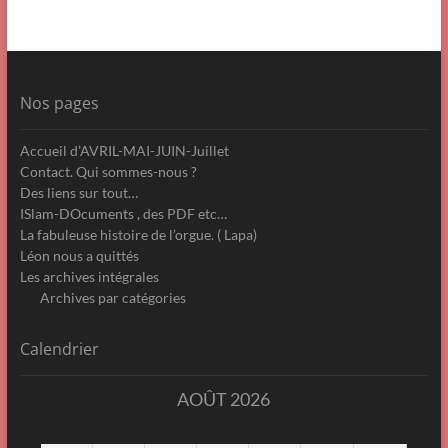
Nos pages
Accueil d’AVRIL-MAI-JUIN-Juillet
Contact. Qui sommes-nous ?
Des liens sur tout…
ISlam-DOcuments , des PDF etc…
La fabuleuse histoire de l’orgue. ( Lapa)
Léon nous a quittés
Les archives intégrales
Archives par catégories
Calendrier
AOÛT 2026