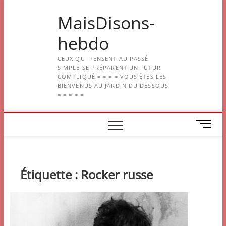
Skip
MaisDisons-
to
content
hebdo
CEUX QUI PENSENT AU PASSÉ
SIMPLE SE PRÉPARENT UN FUTUR
COMPLIQUÉ.= = = = VOUS ÊTES LES
BIENVENUS AU JARDIN DU DESSOUS
= = = = =
M
e
n
u
B
Étiquette :
Rocker russe
u
t
t
o
n