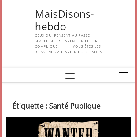
Skip
MaisDisons-
to
content
hebdo
CEUX QUI PENSENT AU PASSÉ
SIMPLE SE PRÉPARENT UN FUTUR
COMPLIQUÉ.= = = = VOUS ÊTES LES
BIENVENUS AU JARDIN DU DESSOUS
= = = = =
M
e
n
u
B
Étiquette :
Santé Publique
u
t
t
o
n