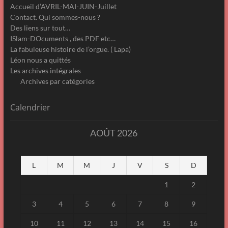
Accueil d’AVRIL-MAI-JUIN-Juillet
Contact. Qui sommes-nous ?
Des liens sur tout…
ISlam-DOcuments , des PDF etc…
La fabuleuse histoire de l’orgue. ( Lapa)
Léon nous a quittés
Les archives intégrales
Archives par catégories
Calendrier
AOÛT 2026
L
M
M
J
V
S
D
1
2
3
4
5
6
7
8
9
10
11
12
13
14
15
16