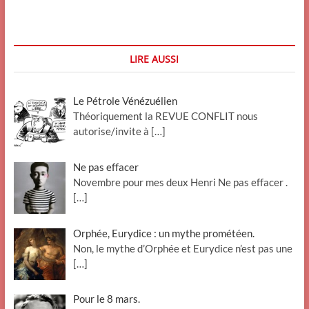
des
sentiments
dans
le
lubrifiant
LIRE AUSSI
(
Dr
Kpote)
Le Pétrole Vénézuélien
Théoriquement la REVUE CONFLIT nous
autorise/invite à
[…]
Ne pas effacer
Novembre pour mes deux Henri Ne pas effacer .
[…]
Orphée, Eurydice : un mythe prométéen.
Non, le mythe d’Orphée et Eurydice n’est pas une
[…]
Pour le 8 mars.