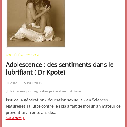
SOCIÉTÉ & ECONOMIE
Adolescence : des sentiments dans le
lubrifiant ( Dr Kpote)
César
9 avril 2012
Médecine
pornographie
prévention mst
Sexe
Issu de la génération « éducation sexuelle » en Sciences
Naturelles, la lutte contre le sida a fait de moi un animateur de
prévention. Trente ans de…
Adolescence
Lire la suite
: