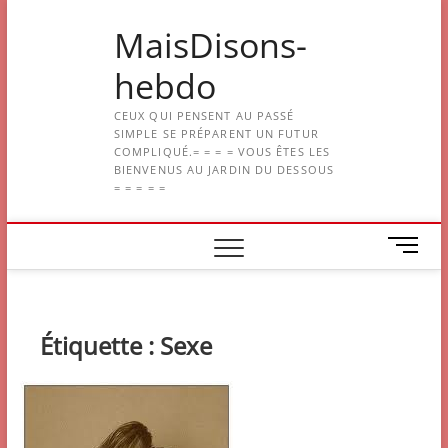
Skip
MaisDisons-
to
content
hebdo
CEUX QUI PENSENT AU PASSÉ
SIMPLE SE PRÉPARENT UN FUTUR
COMPLIQUÉ.= = = = VOUS ÊTES LES
BIENVENUS AU JARDIN DU DESSOUS
= = = = =
M
e
n
u
B
Étiquette :
Sexe
u
t
t
o
n