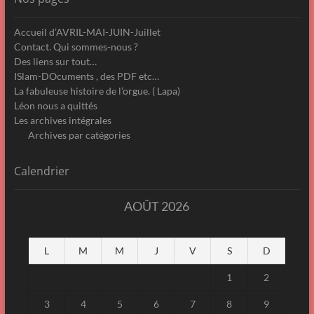
Accueil d’AVRIL-MAI-JUIN-Juillet
Contact. Qui sommes-nous ?
Des liens sur tout…
ISlam-DOcuments , des PDF etc…
La fabuleuse histoire de l’orgue. ( Lapa)
Léon nous a quittés
Les archives intégrales
Archives par catégories
Calendrier
AOÛT 2026
L
M
M
J
V
S
D
1
2
3
4
5
6
7
8
9