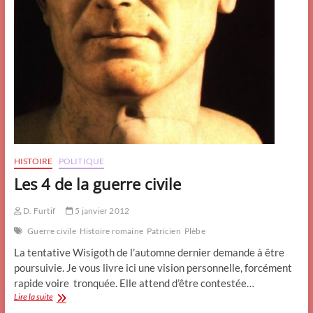
HISTOIRE
POLITIQUE
Les 4 de la guerre civile
D. Furtif
5 janvier 2012
Guerre civile
Histoire romaine
Patricien
Plèbe
La tentative Wisigoth de l’automne dernier demande à être
poursuivie. Je vous livre ici une vision personnelle, forcément
rapide voire tronquée. Elle attend d’être contestée…
Les
Lire la suite
4