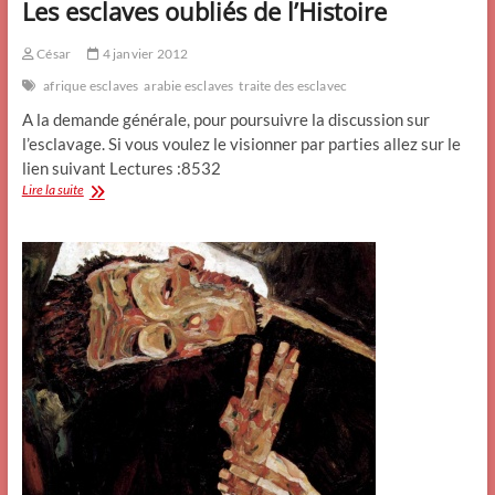
Les esclaves oubliés de l’Histoire
César
4 janvier 2012
afrique esclaves
arabie esclaves
traite des esclavec
A la demande générale, pour poursuivre la discussion sur
l’esclavage. Si vous voulez le visionner par parties allez sur le
lien suivant Lectures :8532
Les
Lire la suite
esclaves
oubliés
de
l’Histoire