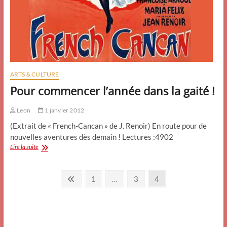
ARTS & CULTURE
Pour commencer l’année dans la gaité !
Leon
1 janvier 2012
(Extrait de « French-Cancan » de J. Renoir) En route pour de
nouvelles aventures dès demain ! Lectures :4902
Pour
Lire la suite
commencer
l’année
Pagination
dans
Previous
Page
Page
Page
1
…
3
4
la
page
des
gaité
!
publications