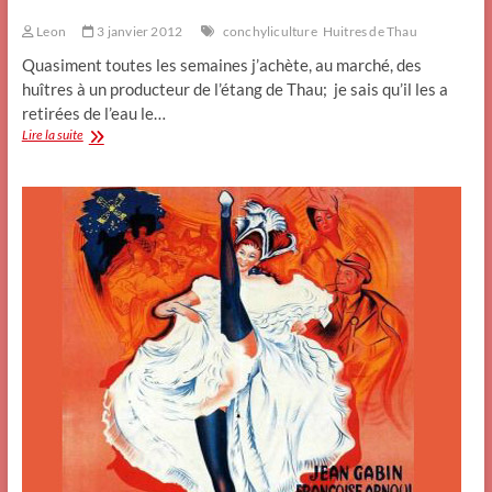
Leon
3 janvier 2012
conchyliculture
Huitres de Thau
Quasiment toutes les semaines j’achète, au marché, des
huîtres à un producteur de l’étang de Thau; je sais qu’il les a
retirées de l’eau le…
Vraies
Lire la suite
huîtres
et
fausses
marées.