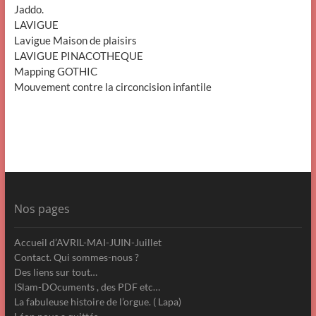
Jaddo.
LAVIGUE
Lavigue Maison de plaisirs
LAVIGUE PINACOTHEQUE
Mapping GOTHIC
Mouvement contre la circoncision infantile
Nos pages
Accueil d’AVRIL-MAI-JUIN-Juillet
Contact. Qui sommes-nous ?
Des liens sur tout…
ISlam-DOcuments , des PDF etc…
La fabuleuse histoire de l’orgue. ( Lapa)