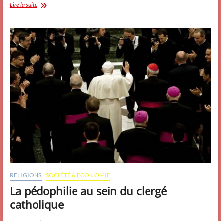
Histoire
Lire la suite
de
l’orgue
9:
vibrons
un
peu!
RELIGIONS
SOCIÉTÉ & ECONOMIE
La pédophilie au sein du clergé
catholique