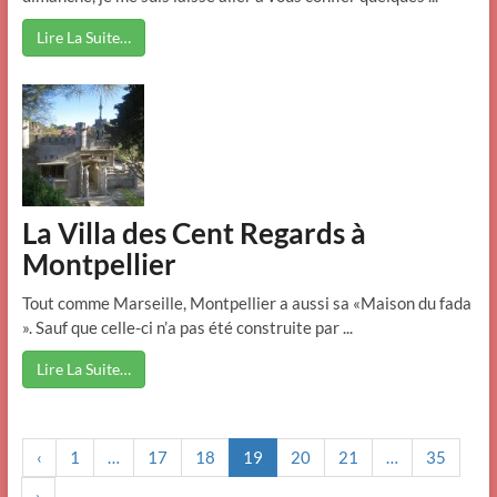
Lire La Suite…
La Villa des Cent Regards à
Montpellier
Tout comme Marseille, Montpellier a aussi sa «Maison du fada
». Sauf que celle-ci n’a pas été construite par ...
Lire La Suite…
‹
1
…
17
18
19
20
21
…
35
›