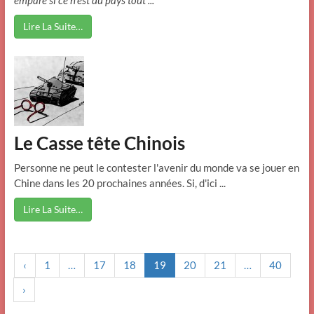
emparé si ce n’est du pays tout ...
Lire La Suite…
Le Casse tête Chinois
Personne ne peut le contester l'avenir du monde va se jouer en
Chine dans les 20 prochaines années. Si, d'ici ...
Lire La Suite…
‹
1
…
17
18
19
20
21
…
40
›