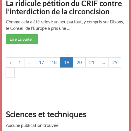
La ridicule pétition du CRIF contre
l’interdiction de la circoncision
Comme cela a été relevé un peu partout, y compris sur Disons,
le Conseil de l’Europe a pris une ...
Lire La Suite…
‹
1
…
17
18
19
20
21
…
29
›
Sciences et techniques
Aucune publication trouvée.