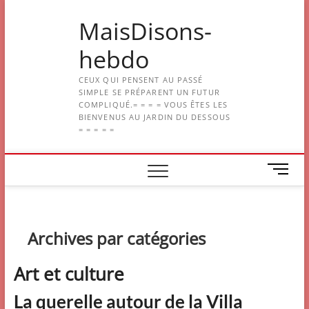
Skip
MaisDisons-
to
content
hebdo
CEUX QUI PENSENT AU PASSÉ
SIMPLE SE PRÉPARENT UN FUTUR
COMPLIQUÉ.= = = = VOUS ÊTES LES
BIENVENUS AU JARDIN DU DESSOUS
= = = = =
M
e
n
u
B
Archives par catégories
u
t
Art et culture
t
o
La querelle autour de la Villa
n