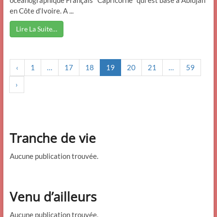
océanographique Français "Capricorne" qui est basé à Abidjan
en Côte d‘Ivoire. A ...
Lire La Suite…
‹
1
…
17
18
19
20
21
…
59
›
Tranche de vie
Aucune publication trouvée.
Venu d’ailleurs
Aucune publication trouvée.