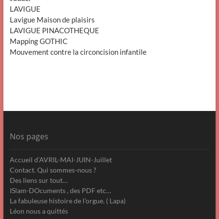
LAVIGUE
Lavigue Maison de plaisirs
LAVIGUE PINACOTHEQUE
Mapping GOTHIC
Mouvement contre la circoncision infantile
Nos pages
Accueil d’AVRIL-MAI-JUIN-Juillet
Contact. Qui sommes-nous ?
Des liens sur tout…
ISlam-DOcuments , des PDF etc…
La fabuleuse histoire de l’orgue. ( Lapa)
Léon nous a quittés