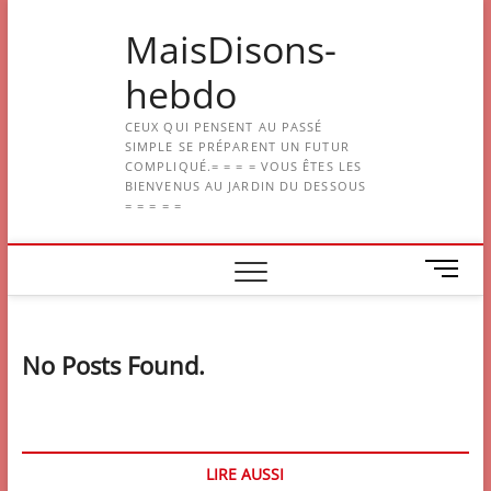
Skip
MaisDisons-
to
content
hebdo
CEUX QUI PENSENT AU PASSÉ
SIMPLE SE PRÉPARENT UN FUTUR
COMPLIQUÉ.= = = = VOUS ÊTES LES
BIENVENUS AU JARDIN DU DESSOUS
= = = = =
M
e
n
u
No Posts Found.
B
u
t
t
o
LIRE AUSSI
n