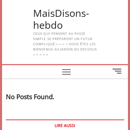
Skip
MaisDisons-
to
content
hebdo
CEUX QUI PENSENT AU PASSÉ
SIMPLE SE PRÉPARENT UN FUTUR
COMPLIQUÉ.= = = = VOUS ÊTES LES
BIENVENUS AU JARDIN DU DESSOUS
= = = = =
M
e
n
u
No Posts Found.
B
u
t
t
o
LIRE AUSSI
n