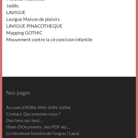
Jaddo.
LAVIGUE
Lavigue Maison de plaisirs
LAVIGUE PINACOTHEQUE
Mapping GOTHIC
Mouvement contre la circoncision infantile
Nos pages
Accueil d’AVRIL-MAI-JUIN-Juillet
Contact. Qui sommes-nous ?
Des liens sur tout…
ISlam-DOcuments , des PDF etc…
La fabuleuse histoire de l’orgue. ( Lapa)