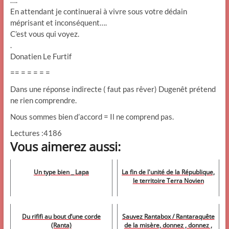
….
En attendant je continuerai à vivre sous votre dédain
méprisant et inconséquent….
C’est vous qui voyez.
.
Donatien Le Furtif
== = = = = =
Dans une réponse indirecte ( faut pas rêver) Dugenêt prétend
ne rien comprendre.
Nous sommes bien d’accord = Il ne comprend pas.
Lectures :4186
Vous aimerez aussi:
Un type bien _ Lapa
La fin de l'unité de la République,
le territoire Terra Novien
Du rififi au bout d’une corde
Sauvez Rantabox / Rantaraquête
(Ranta)
de la misère, donnez , donnez ,