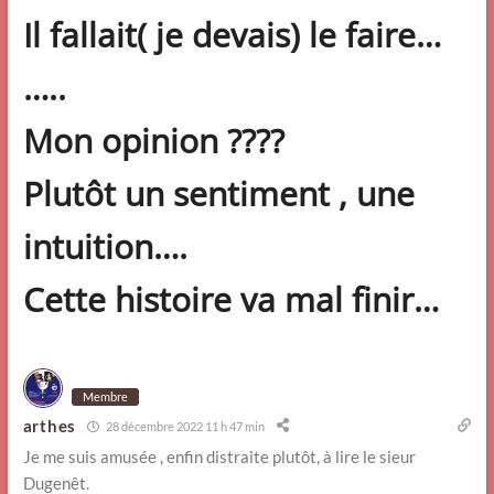
Il fallait( je devais) le faire…
…..
Mon opinion ????
Plutôt un sentiment , une
intuition….
Cette histoire va mal finir…
Membre
arthes
28 décembre 2022 11 h 47 min
Je me suis amusée , enfin distraite plutôt, à lire le sieur
Dugenêt.