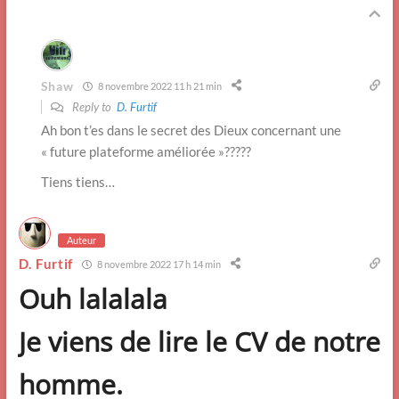
Shaw
8 novembre 2022 11 h 21 min
Reply to
D. Furtif
Ah bon t’es dans le secret des Dieux concernant une
« future plateforme améliorée »?????
Tiens tiens…
Auteur
D. Furtif
8 novembre 2022 17 h 14 min
Ouh lalalala
Je viens de lire le CV de notre
homme.