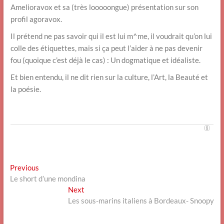
Amelioravox et sa (très looooongue) présentation sur son
profil agoravox.
Il prétend ne pas savoir qui il est lui m^me, il voudrait qu’on lui
colle des étiquettes, mais si ça peut l’aider à ne pas devenir
fou (quoique c’est déjà le cas) : Un dogmatique et idéaliste.
Et bien entendu, il ne dit rien sur la culture, l’Art, la Beauté et
la poésie.
Navigation
Previous
Previous
post:
Le short d’une mondina
de
Next
Next
l’article
post:
Les sous-marins italiens à Bordeaux- Snoopy