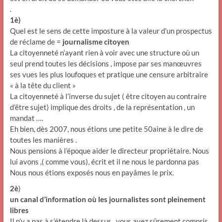
.
1è)
Quel est le sens de cette imposture à la valeur d’un prospectus
de réclame de =
journalisme citoyen
La citoyenneté n’ayant rien à voir avec une structure où un
seul prend toutes les décisions , impose par ses manœuvres
ses vues les plus loufoques et pratique une censure arbitraire
« à la tête du client »
La citoyenneté à l’inverse du sujet ( être citoyen au contraire
d’être sujet) implique des droits , de la représentation , un
mandat ….
Eh bien, dès 2007, nous étions une petite 50aine à le dire de
toutes les manières .
Nous pensions à l’époque aider le directeur propriétaire. Nous
lui avons ,( comme vous), écrit et il ne nous le pardonna pas
Nous nous étions exposés nous en payâmes le prix.
2è
)
un canal d’information où les journalistes sont pleinement
libres
Il n’y a pas à s’étendre là dessus , vous avez sûrement compris