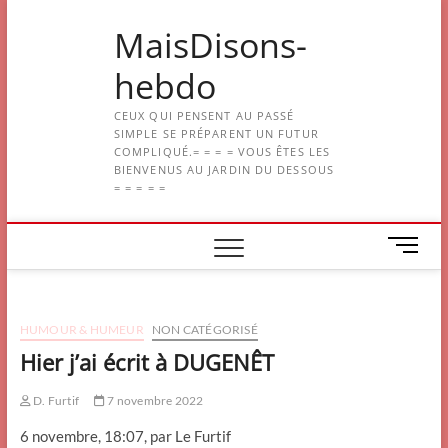
Skip
MaisDisons-
to
content
hebdo
CEUX QUI PENSENT AU PASSÉ
SIMPLE SE PRÉPARENT UN FUTUR
COMPLIQUÉ.= = = = VOUS ÊTES LES
BIENVENUS AU JARDIN DU DESSOUS
= = = = =
M
e
n
u
HUMOUR & HUMEUR
NON CATÉGORISÉ
B
u
Hier j’ai écrit à DUGENÊT
t
t
D. Furtif
7 novembre 2022
o
6 novembre, 18:07, par Le Furtif
n