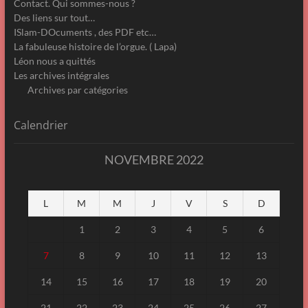
Contact. Qui sommes-nous ?
Des liens sur tout…
ISlam-DOcuments , des PDF etc…
La fabuleuse histoire de l’orgue. ( Lapa)
Léon nous a quittés
Les archives intégrales
Archives par catégories
Calendrier
NOVEMBRE 2022
L
M
M
J
V
S
D
1
2
3
4
5
6
7
8
9
10
11
12
13
14
15
16
17
18
19
20
21
22
23
24
25
26
27