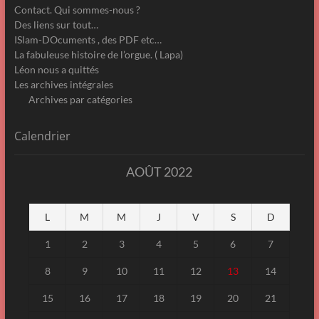
Contact. Qui sommes-nous ?
Des liens sur tout…
ISlam-DOcuments , des PDF etc…
La fabuleuse histoire de l’orgue. ( Lapa)
Léon nous a quittés
Les archives intégrales
Archives par catégories
Calendrier
AOÛT 2022
L
M
M
J
V
S
D
1
2
3
4
5
6
7
8
9
10
11
12
13
14
15
16
17
18
19
20
21