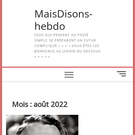
Skip
MaisDisons-
to
content
hebdo
CEUX QUI PENSENT AU PASSÉ
SIMPLE SE PRÉPARENT UN FUTUR
COMPLIQUÉ.= = = = VOUS ÊTES LES
BIENVENUS AU JARDIN DU DESSOUS
= = = = =
M
e
n
u
B
Mois :
août 2022
u
t
t
o
n