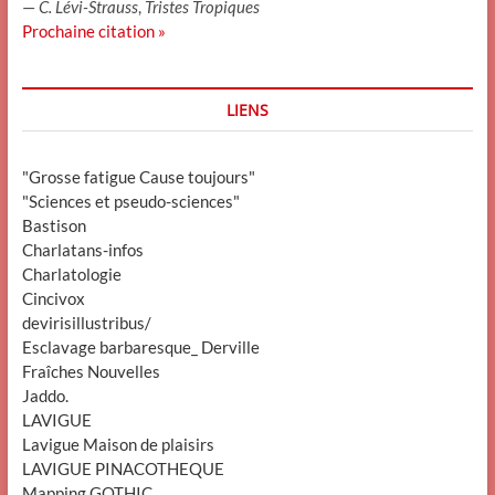
—
C. Lévi-Strauss
,
Tristes Tropiques
Prochaine citation »
LIENS
"Grosse fatigue Cause toujours"
"Sciences et pseudo-sciences"
Bastison
Charlatans-infos
Charlatologie
Cincivox
devirisillustribus/
Esclavage barbaresque_ Derville
Fraîches Nouvelles
Jaddo.
LAVIGUE
Lavigue Maison de plaisirs
LAVIGUE PINACOTHEQUE
Mapping GOTHIC