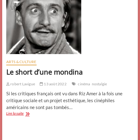
ARTS & CULTURE
Le short d’une mondina
robert Lavigue
13 août 2022
cinéma
nostalgie
Si les critiques français ont vu dans Riz Amer à la fois une
critique sociale et un projet esthétique, les cinéphiles
américains ne sont pas tombés…
Le
Lire la suite
short
d’une
mondina