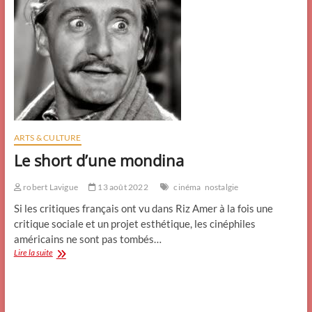
ARTS & CULTURE
Le short d’une mondina
robert Lavigue
13 août 2022
cinéma
nostalgie
Si les critiques français ont vu dans Riz Amer à la fois une
critique sociale et un projet esthétique, les cinéphiles
américains ne sont pas tombés…
Le
Lire la suite
short
d’une
mondina