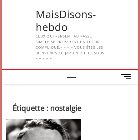
Skip
MaisDisons-
to
content
hebdo
CEUX QUI PENSENT AU PASSÉ
SIMPLE SE PRÉPARENT UN FUTUR
COMPLIQUÉ.= = = = VOUS ÊTES LES
BIENVENUS AU JARDIN DU DESSOUS
= = = = =
M
e
n
u
B
Étiquette :
nostalgie
u
t
t
o
n