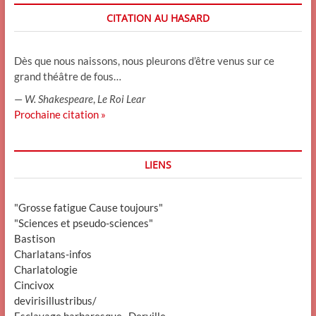
CITATION AU HASARD
Dès que nous naissons, nous pleurons d’être venus sur ce
grand théâtre de fous…
—
W. Shakespeare
,
Le Roi Lear
Prochaine citation »
LIENS
"Grosse fatigue Cause toujours"
"Sciences et pseudo-sciences"
Bastison
Charlatans-infos
Charlatologie
Cincivox
devirisillustribus/
Esclavage barbaresque_ Derville