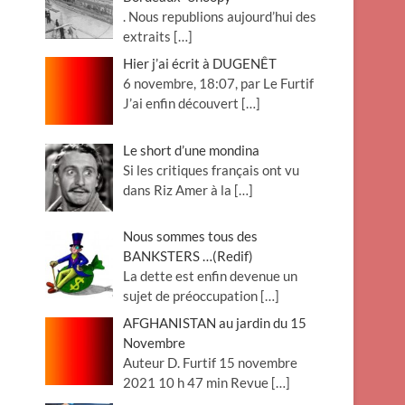
. Nous republions aujourd’hui des
extraits
[…]
Hier j’ai écrit à DUGENÊT
6 novembre, 18:07, par Le Furtif
J’ai enfin découvert
[…]
Le short d’une mondina
Si les critiques français ont vu
dans Riz Amer à la
[…]
Nous sommes tous des
BANKSTERS …(Redif)
La dette est enfin devenue un
sujet de préoccupation
[…]
AFGHANISTAN au jardin du 15
Novembre
Auteur D. Furtif 15 novembre
2021 10 h 47 min Revue
[…]