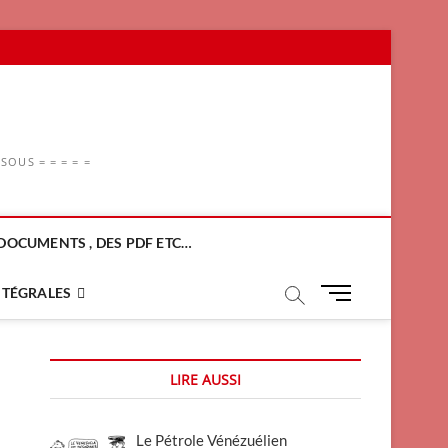
OUS = = = = =
DOCUMENTS , DES PDF ETC…
M
NTÉGRALES
e
n
u
LIRE AUSSI
B
u
t
Le Pétrole Vénézuélien
t