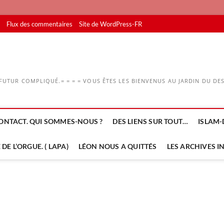
Flux des commentaires
Site de WordPress-FR
UTUR COMPLIQUÉ.= = = = VOUS ÊTES LES BIENVENUS AU JARDIN DU DESS
ONTACT. QUI SOMMES-NOUS ?
DES LIENS SUR TOUT…
ISLAM-
DE L’ORGUE. ( LAPA)
LÉON NOUS A QUITTÉS
LES ARCHIVES I