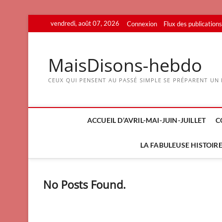
Skip
vendredi, août 07, 2026
Connexion
Flux des publications
to
content
MaisDisons-hebdo
CEUX QUI PENSENT AU PASSÉ SIMPLE SE PRÉPARENT UN F
ACCUEIL D’AVRIL-MAI-JUIN-JUILLET
C
LA FABULEUSE HISTOIRE 
No Posts Found.