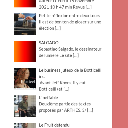
Auteur D. Furtif 15 novembre
2021 10 h 47 min Revue
[…]
Petite réflexion entre deux tours
Il est de bon ton de gloser sur une
élection
[…]
SALGADO
Sebastiao Salgado, le dessinateur
de lumière Le site
[…]
Le business juteux de la Botticelli
inc.
Avant Jeff Koons, il y eut
Botticelli (et
[…]
L’ineffable
Deuxième partie des textes
proposés par ARTHES. 3/
[…]
Le Fruit défendu