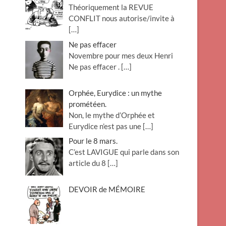
Théoriquement la REVUE
o
CONFLIT nous autorise/invite à
n
[…]
Ne pas effacer
Novembre pour mes deux Henri
Ne pas effacer .
[…]
Orphée, Eurydice : un mythe
prométéen.
Non, le mythe d’Orphée et
Eurydice n’est pas une
[…]
Pour le 8 mars.
C’est LAVIGUE qui parle dans son
article du 8
[…]
DEVOIR de MÉMOIRE