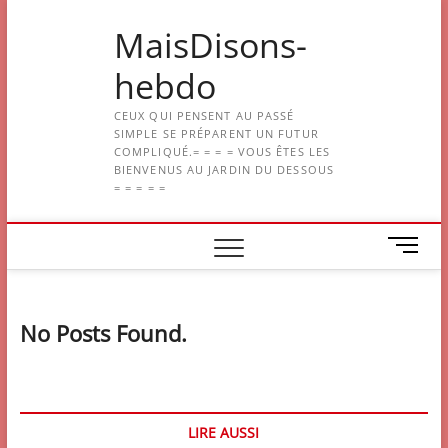
Skip
MaisDisons-
to
content
hebdo
CEUX QUI PENSENT AU PASSÉ
SIMPLE SE PRÉPARENT UN FUTUR
COMPLIQUÉ.= = = = VOUS ÊTES LES
BIENVENUS AU JARDIN DU DESSOUS
= = = = =
M
e
n
u
No Posts Found.
B
u
t
t
o
LIRE AUSSI
n