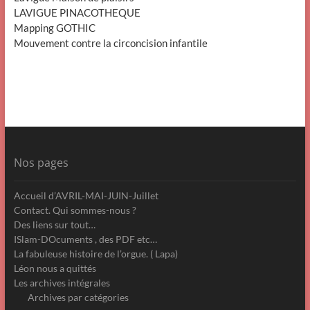
LAVIGUE PINACOTHEQUE
Mapping GOTHIC
Mouvement contre la circoncision infantile
Nos pages
Accueil d’AVRIL-MAI-JUIN-Juillet
Contact. Qui sommes-nous ?
Des liens sur tout…
ISlam-DOcuments , des PDF etc…
La fabuleuse histoire de l’orgue. ( Lapa)
Léon nous a quittés
Les archives intégrales
Archives par catégories