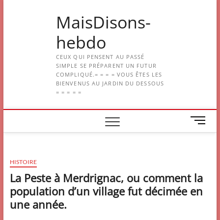
Skip
MaisDisons-
to
content
hebdo
CEUX QUI PENSENT AU PASSÉ
SIMPLE SE PRÉPARENT UN FUTUR
COMPLIQUÉ.= = = = VOUS ÊTES LES
BIENVENUS AU JARDIN DU DESSOUS
= = = = =
M
e
n
u
HISTOIRE
B
u
La Peste à Merdrignac, ou comment la
t
population d’un village fut décimée en
t
une année.
o
n