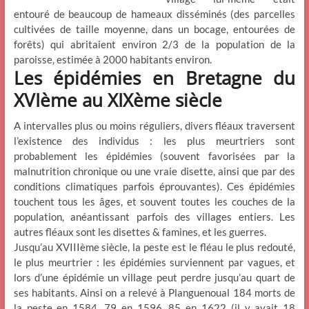
entouré de beaucoup de hameaux disséminés (des parcelles
cultivées de taille moyenne, dans un bocage, entourées de
forêts) qui abritaient environ 2/3 de la population de la
paroisse, estimée à 2000 habitants environ.
Les épidémies en Bretagne du
XVIème au XIXème siècle
A intervalles plus ou moins réguliers, divers fléaux traversent
l’existence des individus : les plus meurtriers sont
probablement les épidémies (souvent favorisées par la
malnutrition chronique ou une vraie disette, ainsi que par des
conditions climatiques parfois éprouvantes). Ces épidémies
touchent tous les âges, et souvent toutes les couches de la
population, anéantissant parfois des villages entiers. Les
autres fléaux sont les disettes & famines, et les guerres.
Jusqu’au XVIIIème siècle, la peste est le fléau le plus redouté,
le plus meurtrier : les épidémies surviennent par vagues, et
lors d’une épidémie un village peut perdre jusqu’au quart de
ses habitants. Ainsi on a relevé à Planguenoual 184 morts de
la peste en 1584, 79 en 1596, 85 en 1622 (il y avait 18