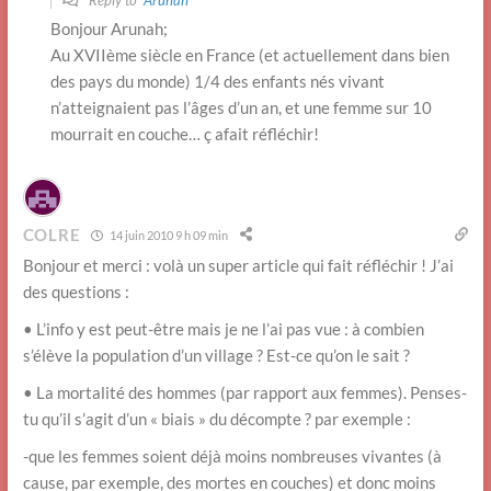
Reply to
Arunah
Bonjour Arunah;
Au XVIIème siècle en France (et actuellement dans bien
des pays du monde) 1/4 des enfants nés vivant
n’atteignaient pas l’âges d’un an, et une femme sur 10
mourrait en couche… ç afait réfléchir!
COLRE
14 juin 2010 9 h 09 min
Bonjour et merci : volà un super article qui fait réfléchir ! J’ai
des questions :
• L’info y est peut-être mais je ne l’ai pas vue : à combien
s’élève la population d’un village ? Est-ce qu’on le sait ?
• La mortalité des hommes (par rapport aux femmes). Penses-
tu qu’il s’agit d’un « biais » du décompte ? par exemple :
-que les femmes soient déjà moins nombreuses vivantes (à
cause, par exemple, des mortes en couches) et donc moins