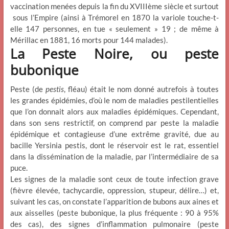
vaccination menées depuis la fin du XVIIIème siècle et surtout
sous l’Empire (ainsi à Trémorel en 1870 la variole touche-t-
elle 147 personnes, en tue « seulement » 19 ; de même à
Mérillac en 1881, 16 morts pour 144 malades).
La Peste Noire, ou peste
bubonique
Peste (de
pestis
, fléau) était le nom donné autrefois à toutes
les grandes épidémies, d’où le nom de maladies pestilentielles
que l’on donnait alors aux maladies épidémiques. Cependant,
dans son sens restrictif, on comprend par peste la maladie
épidémique et contagieuse d’une extrême gravité, due au
bacille Yersinia pestis, dont le réservoir est le rat, essentiel
dans la dissémination de la maladie, par l’intermédiaire de sa
puce.
Les signes de la maladie sont ceux de toute infection grave
(fièvre élevée, tachycardie, oppression, stupeur, délire…) et,
suivant les cas, on constate l’apparition de bubons aux aines et
aux aisselles (peste bubonique, la plus fréquente : 90 à 95%
des cas), des signes d’inflammation pulmonaire (peste