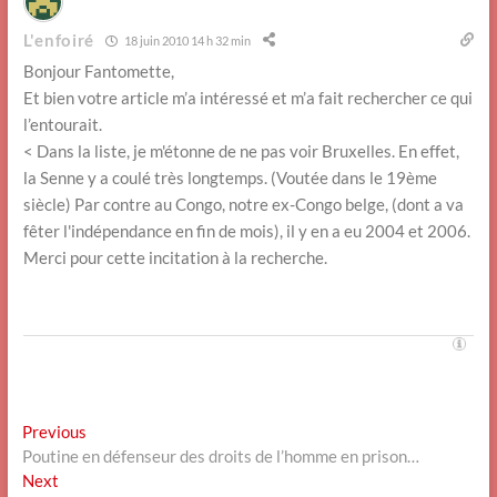
L'enfoiré
18 juin 2010 14 h 32 min
Bonjour Fantomette,
Et bien votre article m’a intéressé et m’a fait rechercher ce qui
l’entourait.
< Dans la liste, je m'étonne de ne pas voir Bruxelles. En effet,
la Senne y a coulé très longtemps. (Voutée dans le 19ème
siècle) Par contre au Congo, notre ex-Congo belge, (dont a va
fêter l'indépendance en fin de mois), il y en a eu 2004 et 2006.
Merci pour cette incitation à la recherche.
Navigation
Previous
Previous
post:
Poutine en défenseur des droits de l’homme en prison…
de
Next
Next