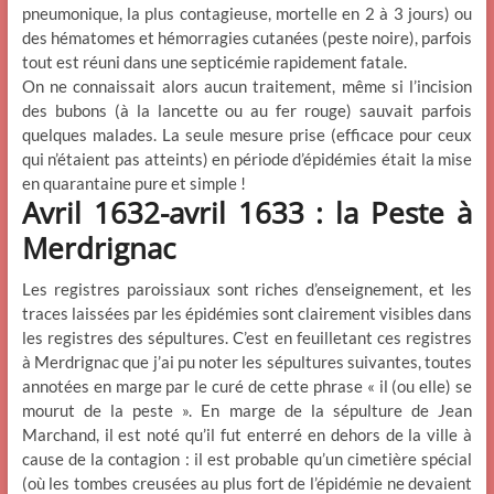
pneumonique, la plus contagieuse, mortelle en 2 à 3 jours) ou
des hématomes et hémorragies cutanées (peste noire), parfois
tout est réuni dans une septicémie rapidement fatale.
On ne connaissait alors aucun traitement, même si l’incision
des bubons (à la lancette ou au fer rouge) sauvait parfois
quelques malades. La seule mesure prise (efficace pour ceux
qui n’étaient pas atteints) en période d’épidémies était la mise
en quarantaine pure et simple !
Avril 1632-avril 1633 : la Peste à
Merdrignac
Les registres paroissiaux sont riches d’enseignement, et les
traces laissées par les épidémies sont clairement visibles dans
les registres des sépultures. C’est en feuilletant ces registres
à Merdrignac que j’ai pu noter les sépultures suivantes, toutes
annotées en marge par le curé de cette phrase « il (ou elle) se
mourut de la peste ». En marge de la sépulture de Jean
Marchand, il est noté qu’il fut enterré en dehors de la ville à
cause de la contagion : il est probable qu’un cimetière spécial
(où les tombes creusées au plus fort de l’épidémie ne devaient