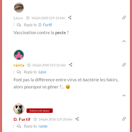
Léon
14 juin 2010 12 h 13 min
Reply to
D. Furtif
Vaccination contre la
peste
?
ranta
14 juin 2010 12 h 21 min
Reply to
Léon
Font pas la différence entre virus et bactérie les fakirs,
alors pourquoi se gêner ?…
Administrateur
D. Furtif
14 juin 2010 12 h 33 min
Reply to
ranta