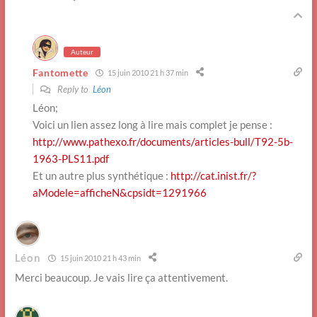
Auteur
Fantomette
15 juin 2010 21 h 37 min
Reply to
Léon
Léon;
Voici un lien assez long à lire mais complet je pense :
http://www.pathexo.fr/documents/articles-bull/T92-5b-
1963-PLS11.pdf
Et un autre plus synthétique :
http://cat.inist.fr/?
aModele=afficheN&cpsidt=1291966
Léon
15 juin 2010 21 h 43 min
Merci beaucoup. Je vais lire ça attentivement.