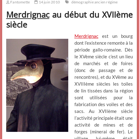
Fantomette
14 juin 2010
démographie ancien régime
Merdrignac
au début du XVIIème
siècle
Merdrignac
est un bourg
dont l’existence remonte à la
période gallo-romaine. Dès
le XVème siècle c’est un lieu
de marchés et de foires
(donc de passage et de
rencontres), et du XVème au
XVIIIème siècles les toiles
de lin tissées dans la région
sont utilisées pour la
fabrication des voiles et des
sacs. Au XVIIème siècle
l’activité principale était une
activité de mines et de
forges (minerai de fer). Le
village lui-même était