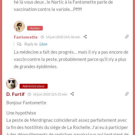
hé là vous deux , le Nartic à la Fantomette parle de
vaccination contre la variole…Pffff
Auteur
Fantomette
14 juin 2010 14 h 36 min
Reply to
Léon
La médecine a fait des progrès… mais il n’y a pas encore de
vaccin contre la peste, probablement parce qu’il n’y a plus
de grandes épidémies.
Administrateur
D. Furtif
14 juin 2010 12 h 31 min
Bonjour Fantomette
Une hypothèse
La peste de Merdrignac coïnciderait assez parfaitement avec
la fin des hostilités du siège de La Rochelle. J’ai eu à participer
à des dépouillements de registres paroissiaux qui tentaient de