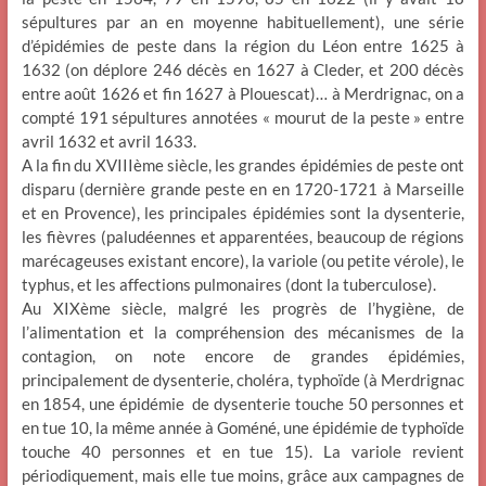
sépultures par an en moyenne habituellement), une série
d’épidémies de peste dans la région du Léon entre 1625 à
1632 (on déplore 246 décès en 1627 à Cleder, et 200 décès
entre août 1626 et fin 1627 à Plouescat)… à Merdrignac, on a
compté 191 sépultures annotées « mourut de la peste » entre
avril 1632 et avril 1633.
A la fin du XVIIIème siècle, les grandes épidémies de peste ont
disparu (dernière grande peste en en 1720-1721 à Marseille
et en Provence), les principales épidémies sont la dysenterie,
les fièvres (paludéennes et apparentées, beaucoup de régions
marécageuses existant encore), la variole (ou petite vérole), le
typhus, et les affections pulmonaires (dont la tuberculose).
Au XIXème siècle, malgré les progrès de l’hygiène, de
l’alimentation et la compréhension des mécanismes de la
contagion, on note encore de grandes épidémies,
principalement de dysenterie, choléra, typhoïde (à Merdrignac
en 1854, une épidémie de dysenterie touche 50 personnes et
en tue 10, la même année à Goméné, une épidémie de typhoïde
touche 40 personnes et en tue 15). La variole revient
périodiquement, mais elle tue moins, grâce aux campagnes de