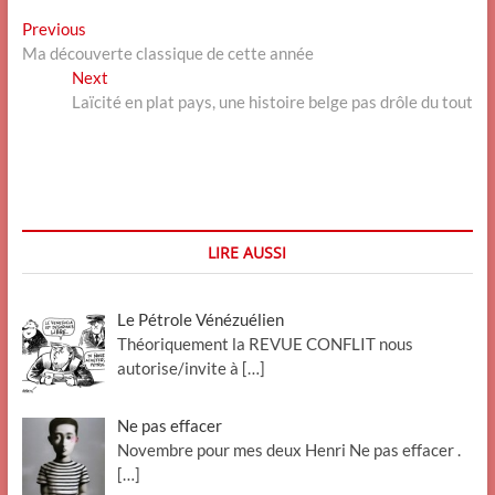
Navigation
Previous
Previous
post:
Ma découverte classique de cette année
de
Next
Next
l’article
post:
Laïcité en plat pays, une histoire belge pas drôle du tout
LIRE AUSSI
Le Pétrole Vénézuélien
Théoriquement la REVUE CONFLIT nous
autorise/invite à
[…]
Ne pas effacer
Novembre pour mes deux Henri Ne pas effacer .
[…]