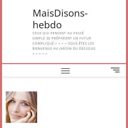
Skip
MaisDisons-
to
content
hebdo
CEUX QUI PENSENT AU PASSÉ
SIMPLE SE PRÉPARENT UN FUTUR
COMPLIQUÉ.= = = = VOUS ÊTES LES
BIENVENUS AU JARDIN DU DESSOUS
= = = = =
M
e
n
u
B
u
t
t
o
n