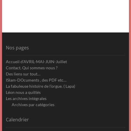
Nos pages
Accueil d’AVRIL-MAI-JUIN-Juillet
Contact. Qui sommes-nous ?
Des liens sur tout…
ISlam-DOcuments , des PDF etc…
La fabuleuse histoire de l’orgue. ( Lapa)
Léon nous a quittés
Les archives intégrales
Archives par catégories
Calendrier