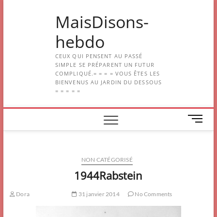
Skip
MaisDisons-
to
content
hebdo
CEUX QUI PENSENT AU PASSÉ
SIMPLE SE PRÉPARENT UN FUTUR
COMPLIQUÉ.= = = = VOUS ÊTES LES
BIENVENUS AU JARDIN DU DESSOUS
= = = = =
M
e
n
u
NON CATÉGORISÉ
B
u
1944Rabstein
t
t
Dora
31 janvier 2014
No Comments
o
n