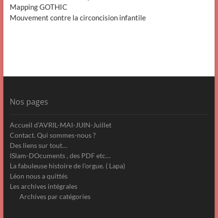
Mapping GOTHIC
Mouvement contre la circoncision infantile
Nos pages
Accueil d’AVRIL-MAI-JUIN-Juillet
Contact. Qui sommes-nous ?
Des liens sur tout…
ISlam-DOcuments , des PDF etc…
La fabuleuse histoire de l’orgue. ( Lapa)
Léon nous a quittés
Les archives intégrales
Archives par catégories