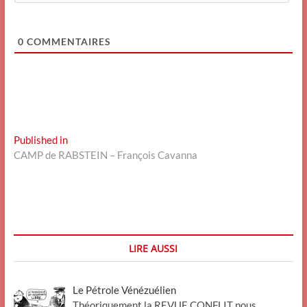
0
COMMENTAIRES
Navigation
Published in
CAMP de RABSTEIN – François Cavanna
de
l’article
LIRE AUSSI
Le Pétrole Vénézuélien
Théoriquement la REVUE CONFLIT nous