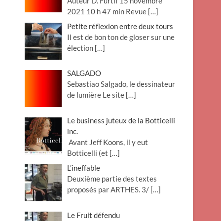
Auteur D. Furtif 15 novembre
2021 10 h 47 min Revue
[…]
Petite réflexion entre deux tours
Il est de bon ton de gloser sur une
élection
[…]
SALGADO
Sebastiao Salgado, le dessinateur
de lumière Le site
[…]
Le business juteux de la Botticelli
inc.
Avant Jeff Koons, il y eut
Botticelli (et
[…]
L’ineffable
Deuxième partie des textes
proposés par ARTHES. 3/
[…]
Le Fruit défendu