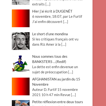
extraits
[…]
Hier j’ai écrit à DUGENÊT
6 novembre, 18:07, par Le Furtif
J’ai enfin découvert
[…]
Le short d’une mondina
Si les critiques français ont vu
dans Riz Amer à la
[…]
Nous sommes tous des
BANKSTERS …(Redif)
La dette est enfin devenue un
sujet de préoccupation
[…]
AFGHANISTAN au jardin du 15
Novembre
Auteur D. Furtif 15 novembre
2021 10 h 47 min Revue
[…]
Petite réflexion entre deux tours