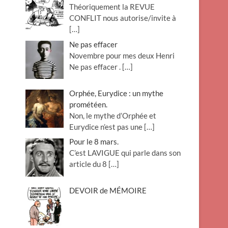
Théoriquement la REVUE
o
CONFLIT nous autorise/invite à
n
[…]
Ne pas effacer
Novembre pour mes deux Henri
Ne pas effacer .
[…]
Orphée, Eurydice : un mythe
prométéen.
Non, le mythe d’Orphée et
Eurydice n’est pas une
[…]
Pour le 8 mars.
C’est LAVIGUE qui parle dans son
article du 8
[…]
DEVOIR de MÉMOIRE