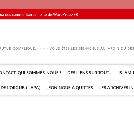
lux des commentaires
Site de WordPress-FR
UTUR COMPLIQUÉ.= = = = VOUS ÊTES LES BIENVENUS AU JARDIN DU DESS
ONTACT. QUI SOMMES-NOUS ?
DES LIENS SUR TOUT…
ISLAM-
DE L’ORGUE. ( LAPA)
LÉON NOUS A QUITTÉS
LES ARCHIVES I