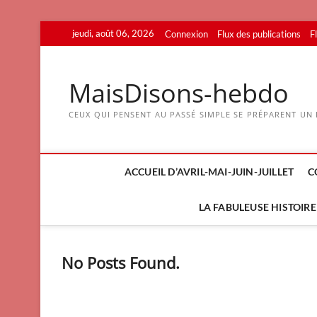
Skip
jeudi, août 06, 2026
Connexion
Flux des publications
F
to
content
MaisDisons-hebdo
CEUX QUI PENSENT AU PASSÉ SIMPLE SE PRÉPARENT UN F
ACCUEIL D’AVRIL-MAI-JUIN-JUILLET
C
LA FABULEUSE HISTOIRE 
No Posts Found.