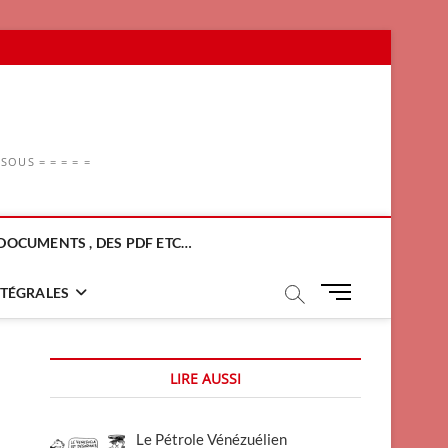
OUS = = = = =
DOCUMENTS , DES PDF ETC…
M
NTÉGRALES
e
n
u
LIRE AUSSI
B
u
t
Le Pétrole Vénézuélien
t