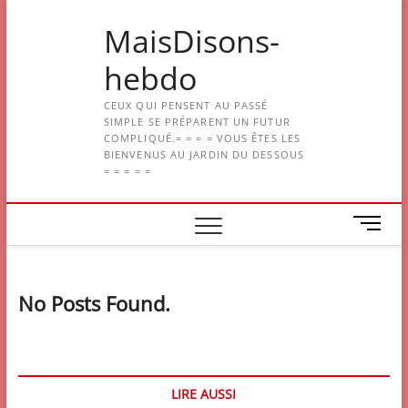
Skip
MaisDisons-
to
content
hebdo
CEUX QUI PENSENT AU PASSÉ
SIMPLE SE PRÉPARENT UN FUTUR
COMPLIQUÉ.= = = = VOUS ÊTES LES
BIENVENUS AU JARDIN DU DESSOUS
= = = = =
M
e
n
u
No Posts Found.
B
u
t
t
o
LIRE AUSSI
n