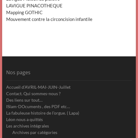
LAVIGUE PINACOTHEQUE
Mapping GOTHIC
Mouvement contre la circoncision infantile
Nos pages
Accueil d’AVRIL-MAI-JUIN-Juillet
Contact. Qui sommes-nous ?
Des liens sur tout…
ISlam-DOcuments , des PDF etc…
La fabuleuse histoire de l’orgue. ( Lapa)
Léon nous a quittés
Les archives intégrales
Archives par catégories