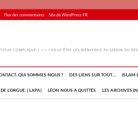
Flux des commentaires
Site de WordPress-FR
UTUR COMPLIQUÉ.= = = = VOUS ÊTES LES BIENVENUS AU JARDIN DU DESS
ONTACT. QUI SOMMES-NOUS ?
DES LIENS SUR TOUT…
ISLAM-
DE L’ORGUE. ( LAPA)
LÉON NOUS A QUITTÉS
LES ARCHIVES I