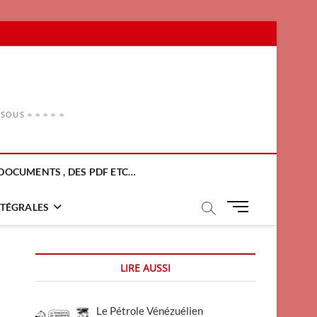
OUS = = = = =
DOCUMENTS , DES PDF ETC…
M
NTÉGRALES
e
n
u
LIRE AUSSI
B
u
t
Le Pétrole Vénézuélien
t