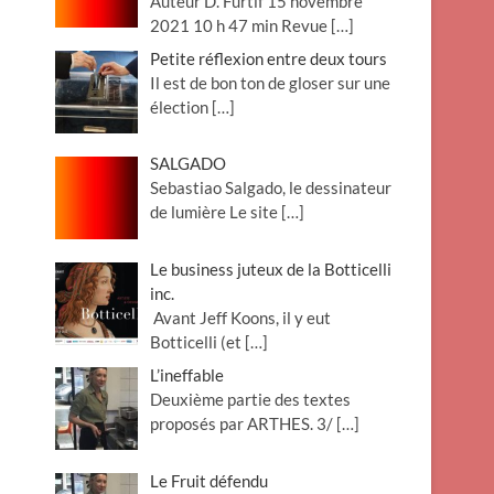
Auteur D. Furtif 15 novembre
2021 10 h 47 min Revue
[…]
Petite réflexion entre deux tours
Il est de bon ton de gloser sur une
élection
[…]
SALGADO
Sebastiao Salgado, le dessinateur
de lumière Le site
[…]
Le business juteux de la Botticelli
inc.
Avant Jeff Koons, il y eut
Botticelli (et
[…]
L’ineffable
Deuxième partie des textes
proposés par ARTHES. 3/
[…]
Le Fruit défendu