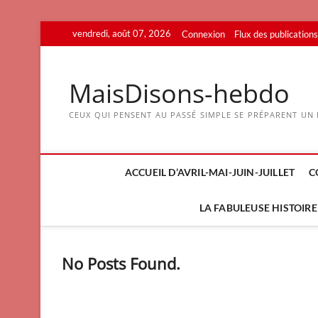
Skip
vendredi, août 07, 2026
Connexion
Flux des publications
to
content
MaisDisons-hebdo
CEUX QUI PENSENT AU PASSÉ SIMPLE SE PRÉPARENT UN F
ACCUEIL D’AVRIL-MAI-JUIN-JUILLET
C
LA FABULEUSE HISTOIRE 
No Posts Found.