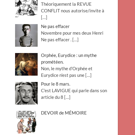
Théoriquement la REVUE
o
CONFLIT nous autorise/invite à
n
[…]
Ne pas effacer
Novembre pour mes deux Henri
Ne pas effacer .
[…]
Orphée, Eurydice : un mythe
prométéen.
Non, le mythe d’Orphée et
Eurydice n’est pas une
[…]
Pour le 8 mars.
C’est LAVIGUE qui parle dans son
article du 8
[…]
DEVOIR de MÉMOIRE