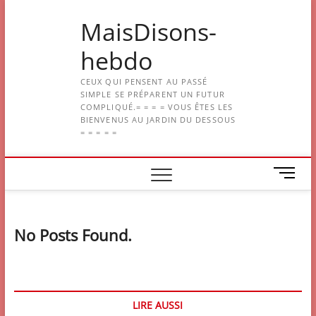
Skip
MaisDisons-
to
content
hebdo
CEUX QUI PENSENT AU PASSÉ
SIMPLE SE PRÉPARENT UN FUTUR
COMPLIQUÉ.= = = = VOUS ÊTES LES
BIENVENUS AU JARDIN DU DESSOUS
= = = = =
M
e
n
u
No Posts Found.
B
u
t
t
o
LIRE AUSSI
n