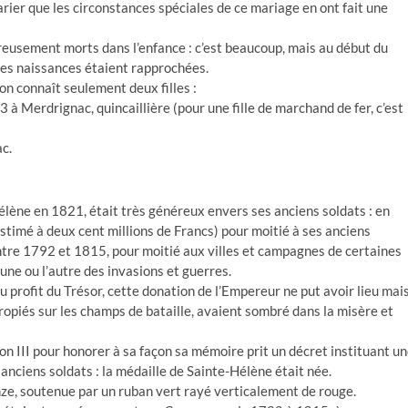
parier que les circonstances spéciales de ce mariage en ont fait une
eusement morts dans l’enfance : c’est beaucoup, mais au début du
 les naissances étaient rapprochées.
on connaît seulement deux filles :
 Merdrignac, quincaillière (pour une fille de marchand de fer, c’est
c.
Hélène en 1821, était très généreux envers ses anciens soldats : en
 estimé à deux cent millions de Francs) pour moitié à ses anciens
tre 1792 et 1815, pour moitié aux villes et campagnes de certaines
’une ou l’autre des invasions et guerres.
 profit du Trésor, cette donation de l’Empereur ne put avoir lieu mai
tropiés sur les champs de bataille, avaient sombré dans la misère et
on III pour honorer à sa façon sa mémoire prit un décret instituant u
anciens soldats : la médaille de Sainte-Hélène était née.
nze, soutenue par un ruban vert rayé verticalement de rouge.