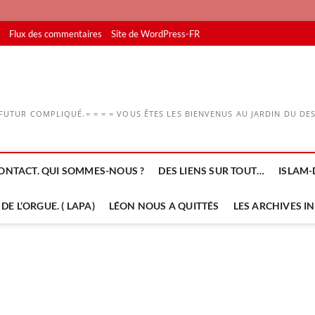
Flux des commentaires
Site de WordPress-FR
UTUR COMPLIQUÉ.= = = = VOUS ÊTES LES BIENVENUS AU JARDIN DU DESS
ONTACT. QUI SOMMES-NOUS ?
DES LIENS SUR TOUT…
ISLAM-
DE L’ORGUE. ( LAPA)
LÉON NOUS A QUITTÉS
LES ARCHIVES I