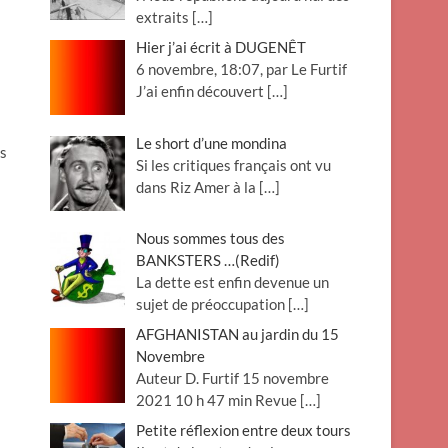
extraits
[…]
Hier j’ai écrit à DUGENÊT
6 novembre, 18:07, par Le Furtif
J’ai enfin découvert
[…]
Le short d’une mondina
es
Si les critiques français ont vu
dans Riz Amer à la
[…]
Nous sommes tous des
BANKSTERS …(Redif)
La dette est enfin devenue un
sujet de préoccupation
[…]
AFGHANISTAN au jardin du 15
Novembre
Auteur D. Furtif 15 novembre
2021 10 h 47 min Revue
[…]
Petite réflexion entre deux tours