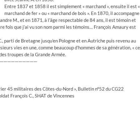
Entre 1837 et 1858 il est simplement « marchand », ensuite il est «
marchand de fer » ou « marchand de bois ». En 1870, il accompagne
xandre M., et en 1871, à l’âge respectable de 84 ans, il est témoin et
ière fois que j’ai vu son nom parmi les témoins… François Amaury est
C., parti de Bretagne jusqu’en Pologne et en Autriche puis revenu au
plusieurs vies en une, comme beaucoup d’hommes de sa génération, « c
 des troupes de la Grande Armée.
——————————
er 45 militaires des Côtes-du-Nord », Bulletin n°52 du CG22
soldat François C., SHAT de Vincennes