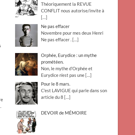
Théoriquement la REVUE
o
CONFLIT nous autorise/invite à
n
[…]
Ne pas effacer
Novembre pour mes deux Henri
Ne pas effacer .
[…]
s
Orphée, Eurydice : un mythe
prométéen.
Non, le mythe d’Orphée et
Eurydice n’est pas une
[…]
Pour le 8 mars.
C’est LAVIGUE qui parle dans son
article du 8
[…]
re
.
DEVOIR de MÉMOIRE