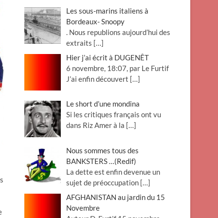
Les sous-marins italiens à
Bordeaux- Snoopy
. Nous republions aujourd’hui des
extraits
[…]
Hier j’ai écrit à DUGENÊT
6 novembre, 18:07, par Le Furtif
J’ai enfin découvert
[…]
Le short d’une mondina
Si les critiques français ont vu
dans Riz Amer à la
[…]
Nous sommes tous des
BANKSTERS …(Redif)
La dette est enfin devenue un
es
sujet de préoccupation
[…]
AFGHANISTAN au jardin du 15
Novembre
e