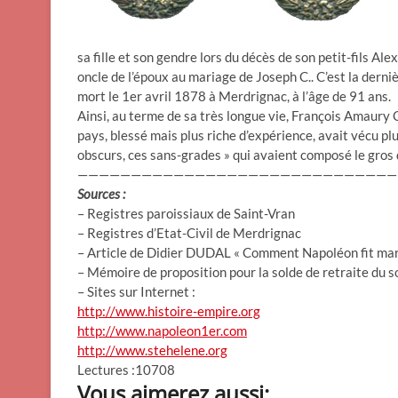
sa fille et son gendre lors du décès de son petit-fils Ale
oncle de l’époux au mariage de Joseph C.. C’est la dern
mort le 1er avril 1878 à Merdrignac, à l’âge de 91 ans.
Ainsi, au terme de sa très longue vie, François Amaury 
pays, blessé mais plus riche d’expérience, avait vécu 
obscurs, ces sans-grades » qui avaient composé le gros
——————————————————————————————
Sources :
– Registres paroissiaux de Saint-Vran
– Registres d’Etat-Civil de Merdrignac
– Article de Didier DUDAL « Comment Napoléon fit mari
– Mémoire de proposition pour la solde de retraite du 
– Sites sur Internet :
http://www.histoire-empire.org
http://www.napoleon1er.com
http://www.stehelene.org
Lectures :10708
Vous aimerez aussi: