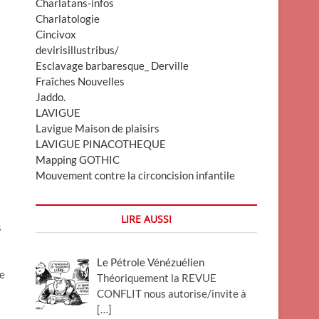
Charlatans-infos
Charlatologie
Cincivox
devirisillustribus/
Esclavage barbaresque_ Derville
Fraîches Nouvelles
Jaddo.
LAVIGUE
Lavigue Maison de plaisirs
LAVIGUE PINACOTHEQUE
Mapping GOTHIC
Mouvement contre la circoncision infantile
LIRE AUSSI
s
Le Pétrole Vénézuélien
ne
Théoriquement la REVUE
CONFLIT nous autorise/invite à
[…]