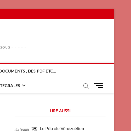
OUS = = = = =
DOCUMENTS , DES PDF ETC…
M
NTÉGRALES
e
n
u
LIRE AUSSI
B
u
t
Le Pétrole Vénézuélien
t