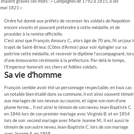
rs étaient gravés ces mots :
« Campagnes de 1792 à 1815, à ses
5 mai 1821 »
Ordre fut donné aux préfets de recenser les soldats de Napoléon
encore vivants et pouvant prétendre à cette médaille, et de
procéder à la remise officielle.
C’est ainsi que François Amaury C., alors âgé de 70 ans, fit un jour l
trajet de Saint-Brieuc (Côtes d’Armor) pour voir épingler sur sa
poitrine cette médaille, et recevoir le diplôme l’accompagnant, lors
d’une émouvante cérémonie à la préfecture. Par delà le temps,
l’Empereur honorait ses chers et fidèles soldats.
Sa vie d’homme
François semble avoir été un personnage respectable, en tous cas
un notable bien établi dans sa commune, il est ainsi souvent témoi
aux mariages de ses neveux ou cousins, et signe son nom d’une
plume ferme… Il est ainsi le témoin de son neveu Jean-Baptiste C.
en 1846 lors de son premier mariage avec Virginie B. et en 1854
lors de son second mariage avec Marie Jeanne M.. Il est aussi le
témoin de son autre neveu Jean-Baptiste C. lors de son mariage
avec Jeanne A. en 1858.