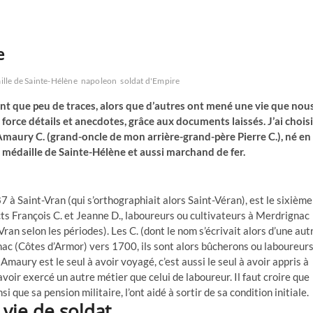
e
lle de Sainte-Hélène
napoleon
soldat d'Empire
ent que peu de traces, alors que d’autres ont mené une vie que nou
orce détails et anecdotes, grâce aux documents laissés. J’ai choisi
Amaury C. (grand-oncle de mon arrière-grand-père Pierre C.), né en
la médaille de Sainte-Hélène et aussi marchand de fer.
 à Saint-Vran (qui s’orthographiait alors Saint-Véran), est le sixième
ts François C. et Jeanne D., laboureurs ou cultivateurs à Merdrignac
ran selon les périodes). Les C. (dont le nom s’écrivait alors d’une aut
nac (Côtes d’Armor) vers 1700, ils sont alors bûcherons ou laboureurs
Amaury est le seul à avoir voyagé, c’est aussi le seul à avoir appris à
 à avoir exercé un autre métier que celui de laboureur. Il faut croire que
que sa pension militaire, l’ont aidé à sortir de sa condition initiale.
 vie de soldat