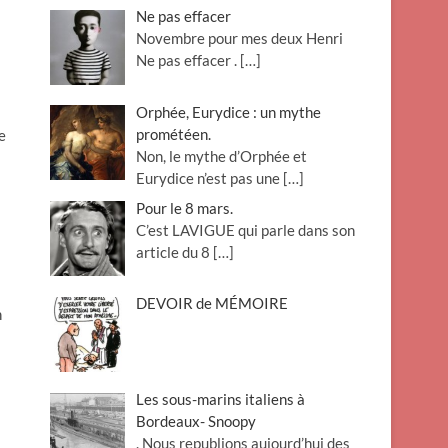
Ne pas effacer
Novembre pour mes deux Henri
Ne pas effacer .
[…]
Orphée, Eurydice : un mythe
prométéen.
e
Non, le mythe d’Orphée et
Eurydice n’est pas une
[…]
Pour le 8 mars.
C’est LAVIGUE qui parle dans son
article du 8
[…]
DEVOIR de MÉMOIRE
n
Les sous-marins italiens à
Bordeaux- Snoopy
. Nous republions aujourd’hui des