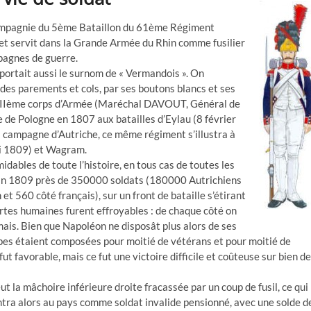
ompagnie du 5ème Bataillon du 61ème Régiment
, et servit dans la Grande Armée du Rhin comme fusilier
mpagnes de guerre.
portait aussi le surnom de « Vermandois ». On
 des parements et cols, par ses boutons blancs et ses
du IIIème corps d’Armée (Maréchal DAVOUT, Général de
e Pologne en 1807 aux batailles d’Eylau (8 février
 campagne d’Autriche, ce même régiment s’illustra à
ai 1809) et Wagram.
idables de toute l’histoire, en tous cas de toutes les
 juin 1809 près de 350000 soldats (180000 Autrichiens
 560 côté français), sur un front de bataille s’étirant
rtes humaines furent effroyables : de chaque côté on
ais. Bien que Napoléon ne disposât plus alors de ses
upes étaient composées pour moitié de vétérans et pour moitié de
 fut favorable, mais ce fut une victoire difficile et coûteuse sur bien d
ut la mâchoire inférieure droite fracassée par un coup de fusil, ce qui
l rentra alors au pays comme soldat invalide pensionné, avec une solde d