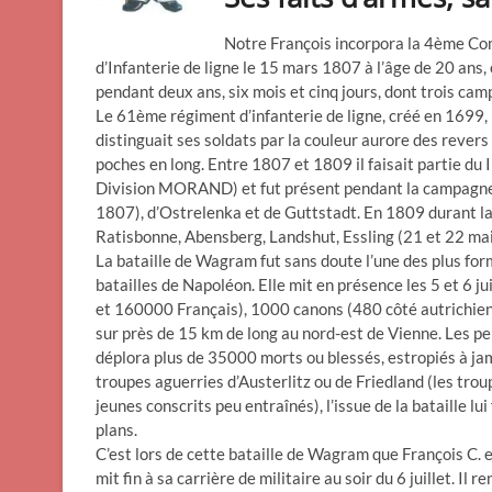
Notre François incorpora la 4ème C
d’Infanterie de ligne le 15 mars 1807 à l’âge de 20 ans
pendant deux ans, six mois et cinq jours, dont trois ca
Le 61ème régiment d’infanterie de ligne, créé en 1699, 
distinguait ses soldats par la couleur aurore des revers
poches en long. Entre 1807 et 1809 il faisait partie 
Division MORAND) et fut présent pendant la campagne d
1807), d’Ostrelenka et de Guttstadt. En 1809 durant la
Ratisbonne, Abensberg, Landshut, Essling (21 et 22 m
La bataille de Wagram fut sans doute l’une des plus form
batailles de Napoléon. Elle mit en présence les 5 et 6
et 160000 Français), 1000 canons (480 côté autrichien et
sur près de 15 km de long au nord-est de Vienne. Les pe
déplora plus de 35000 morts ou blessés, estropiés à jam
troupes aguerries d’Austerlitz ou de Friedland (les tro
jeunes conscrits peu entraînés), l’issue de la bataille lui
plans.
C’est lors de cette bataille de Wagram que François C. e
mit fin à sa carrière de militaire au soir du 6 juillet. I