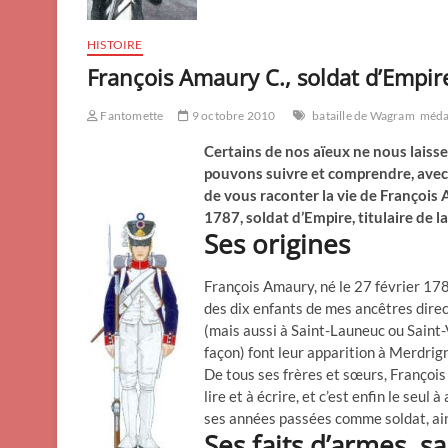
HISTOIRE
François Amaury C., soldat d’Empir
Fantomette
9 octobre 2010
bataille de Wagram
médai
Certains de nos aïeux ne nous laiss
pouvons suivre et comprendre, avec f
de vous raconter la vie de François 
1787, soldat d’Empire, titulaire de 
Ses origines
François Amaury, né le 27 février 1787
des dix enfants de mes ancêtres direc
(mais aussi à Saint-Launeuc ou Saint-V
façon) font leur apparition à Merdrig
De tous ses frères et sœurs, François 
lire et à écrire, et c’est enfin le seul
ses années passées comme soldat, ainsi 
Ses faits d’armes, sa