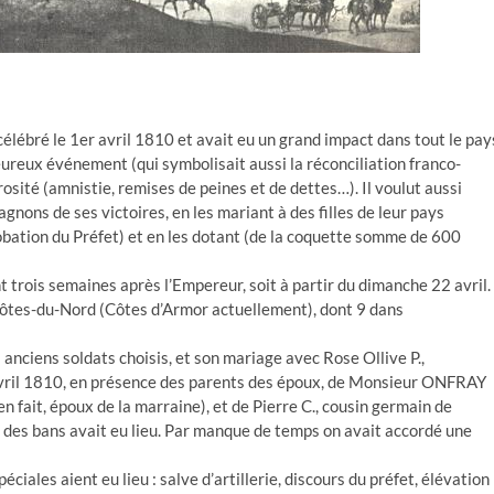
lébré le 1er avril 1810 et avait eu un grand impact dans tout le pay
ureux événement (qui symbolisait aussi la réconciliation franco-
osité (amnistie, remises de peines et de dettes…). Il voulut aussi
nons de ses victoires, en les mariant à des filles de leur pays
obation du Préfet) et en les dotant (de la coquette somme de 600
nt trois semaines après l’Empereur, soit à partir du dimanche 22 avril.
 Côtes-du-Nord (Côtes d’Armor actuellement), dont 9 dans
s anciens soldats choisis, et son mariage avec Rose Ollive P.,
 avril 1810, en présence des parents des époux, de Monsieur ONFRAY
en fait, époux de la marraine), et de Pierre C., cousin germain de
on des bans avait eu lieu. Par manque de temps on avait accordé une
éciales aient eu lieu : salve d’artillerie, discours du préfet, élévation