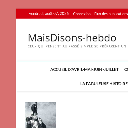
Skip
vendredi, août 07, 2026
Connexion
Flux des publications
to
content
MaisDisons-hebdo
CEUX QUI PENSENT AU PASSÉ SIMPLE SE PRÉPARENT UN F
ACCUEIL D’AVRIL-MAI-JUIN-JUILLET
C
LA FABULEUSE HISTOIRE 