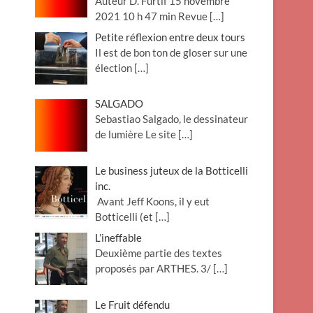
Auteur D. Furtif 15 novembre
2021 10 h 47 min Revue
[…]
Petite réflexion entre deux tours
Il est de bon ton de gloser sur une
élection
[…]
SALGADO
Sebastiao Salgado, le dessinateur
de lumière Le site
[…]
Le business juteux de la Botticelli
inc.
Avant Jeff Koons, il y eut
Botticelli (et
[…]
L’ineffable
Deuxième partie des textes
proposés par ARTHES. 3/
[…]
Le Fruit défendu