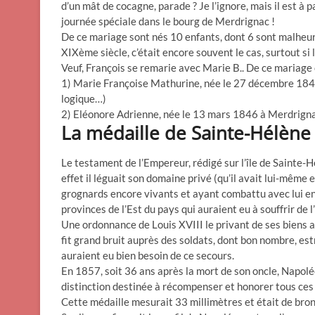
d’un mât de cocagne, parade ? Je l’ignore, mais il est à 
journée spéciale dans le bourg de Merdrignac !
De ce mariage sont nés 10 enfants, dont 6 sont malheur
XIXème siècle, c’était encore souvent le cas, surtout si
Veuf, François se remarie avec Marie B.. De ce mariage 
1) Marie Françoise Mathurine, née le 27 décembre 1843 à
logique…)
2) Eléonore Adrienne, née le 13 mars 1846 à Merdrigna
La médaille de Sainte-Hélène
Le testament de l’Empereur, rédigé sur l’île de Sainte-
effet il léguait son domaine privé (qu’il avait lui-même
grognards encore vivants et ayant combattu avec lui en
provinces de l’Est du pays qui auraient eu à souffrir de l
Une ordonnance de Louis XVIII le privant de ses biens au
fit grand bruit auprès des soldats, dont bon nombre, es
auraient eu bien besoin de ce secours.
En 1857, soit 36 ans après la mort de son oncle, Napolé
distinction destinée à récompenser et honorer tous ces 
Cette médaille mesurait 33 millimètres et était de bro