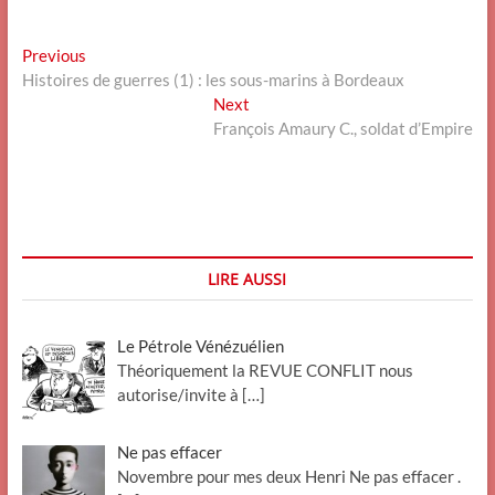
Navigation
Previous
Previous
post:
Histoires de guerres (1) : les sous-marins à Bordeaux
de
Next
Next
l’article
post:
François Amaury C., soldat d’Empire
LIRE AUSSI
Le Pétrole Vénézuélien
Théoriquement la REVUE CONFLIT nous
autorise/invite à
[…]
Ne pas effacer
Novembre pour mes deux Henri Ne pas effacer .