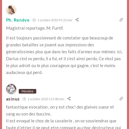
Ph. Renève
1 octobre 2010 9 h 23 min
Magistral reportage, M. Furtif.
Il est toujours passionnant de constater que beaucoup de
grandes batailles se jouent aux
impressions
des
généralissimes plus que dans les faits d’armes eux-mêmes: ici,
Darius
s’est vu
perdu, il a fui, et il s’est ainsi perdu. Ce n’est pas
le plus adroit ou le plus courageux qui gagne, c’est le moins
audacieux qui perd.
Membre
asinus
1 octobre 2010 11 h 08 min
fantastique evocation , on y est choc! des glaives sueur et
sang au son des buccins.
Il est evoqué le choc de la cavalerie , on se souviendras que
faute d ‘etrier il ne peut etre comparé au choc destructeur qui