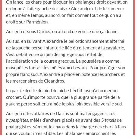
On lance les chars pour bloquer les phalanges droit devant, on
ordonne à l’aile gauche de suivre Alexandre et de le ramener
et, en même temps, au nord, on fait donner tout ce qu’on a à
droite sur Parménion.
Au centre, sous Darius, on attend de voir ce que ça donne.
Au sud, en suivant Alexandre le bel ordonnancement alterné
de la gauche perse, infanterie liée étroitement à la cavalerie,
s’est défait voire un peu désagrégé sous l’effet de
l’accélération de la course grecque. La poussière a comme
masqué les fantassins mêlés aux chevaux. Pour protéger son
propre flanc sud, Alexandre a placé en potence les archers et
les mercenaires de Cleandros.
La partie droite du pied de biche fléchit jusqu’à former un
crochet. Qu’importe pourvu que la plus grande partie de la
gauche perse soit entrainée le plus loin possible vers le sud.
Au centre, les affaires de Darius sont mal engagées. Les
hypaspistes
, mêlés d’archers placés en avant des 5
taxeis
de
phalangistes, sèment le chaos dans la charge des chars à faux
qui se voulait irrésistible. Les phalanges embrochent les