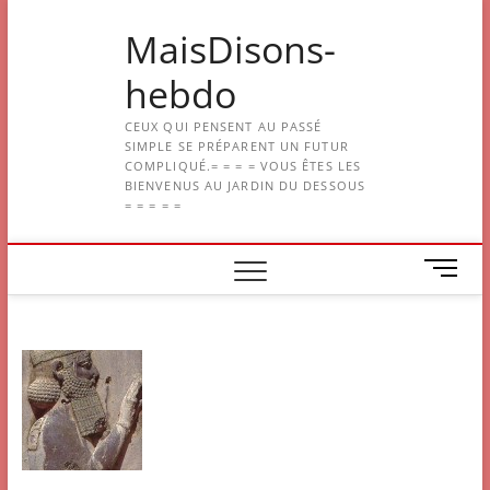
Skip
MaisDisons-
to
content
hebdo
CEUX QUI PENSENT AU PASSÉ
SIMPLE SE PRÉPARENT UN FUTUR
COMPLIQUÉ.= = = = VOUS ÊTES LES
BIENVENUS AU JARDIN DU DESSOUS
= = = = =
M
e
n
u
B
u
t
t
o
n