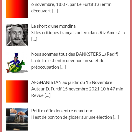
6 novembre, 18:07, par Le Furtif J’ai enfin
découvert
[…]
Le short d’une mondina
Si les critiques français ont vu dans Riz Amer à la
[…]
Nous sommes tous des BANKSTERS …(Redif)
La dette est enfin devenue un sujet de
préoccupation
[…]
AFGHANISTAN au jardin du 15 Novembre
Auteur D. Furtif 15 novembre 2021 10 h 47 min
Revue
[…]
Petite réflexion entre deux tours
Il est de bon ton de gloser sur une élection
[…]