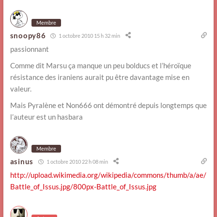
Membre
snoopy86
1 octobre 2010 15 h 32 min
passionnant
Comme dit Marsu ça manque un peu bolducs et l’héroïque
résistance des iraniens aurait pu être davantage mise en
valeur.
Mais Pyralène et Non666 ont démontré depuis longtemps que
l’auteur est un hasbara
Membre
asinus
1 octobre 2010 22 h 08 min
http://upload.wikimedia.org/wikipedia/commons/thumb/a/ae/
Battle_of_Issus.jpg/800px-Battle_of_Issus.jpg