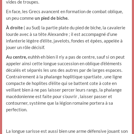
vides de troupes.
En face, les Grecs avancent en formation de combat oblique,
un peu comme
un pied de biche.
À droite
( au Sud) la partie plate du pied de biche, la cavalerie
lourde avec à sa tête Alexandre ; il est accompagné d’une
infanterie légère d’élite, javelots, fondes et épées, appelée à
jouer un rôle décisif.
Au centre,
euhhh eh bien il n’y a pas de centre, sauf si on peut
appeler ainsi cette longue succession en oblique d’éléments
décalés et séparés les uns des autres par de larges espaces.
Contrairement à la phalange hoplitique spartiate , une ligne
compacte de hoplites d’élite qui se battent cote à cote en
veillant bien à ne pas laisser percer leurs rangs, la phalange
macédonienne est faite pour s’ouvrir , laisser passer et
contourner, système que la légion romaine portera à sa
perfection.
La longue sarisse est aussi bien une arme défensive jouant son