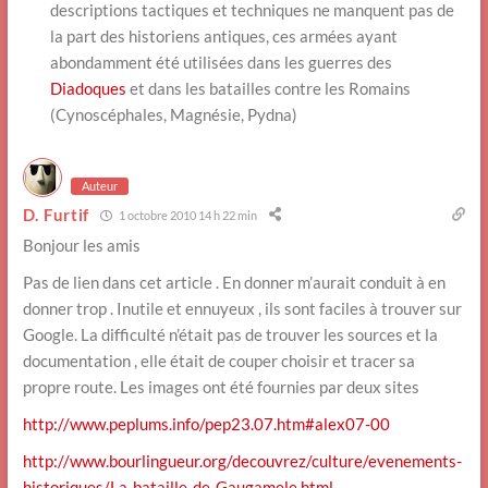
descriptions tactiques et techniques ne manquent pas de
la part des historiens antiques, ces armées ayant
abondamment été utilisées dans les guerres des
Diadoques
et dans les batailles contre les Romains
(Cynoscéphales, Magnésie, Pydna)
Auteur
D. Furtif
1 octobre 2010 14 h 22 min
Bonjour les amis
Pas de lien dans cet article . En donner m’aurait conduit à en
donner trop . Inutile et ennuyeux , ils sont faciles à trouver sur
Google. La difficulté n’était pas de trouver les sources et la
documentation , elle était de couper choisir et tracer sa
propre route. Les images ont été fournies par deux sites
http://www.peplums.info/pep23.07.htm#alex07-00
http://www.bourlingueur.org/decouvrez/culture/evenements-
historiques/La-bataille-de-Gaugamele.html