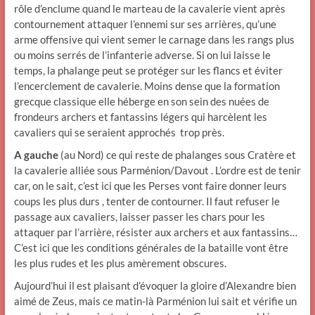
rôle d’enclume quand le marteau de la cavalerie vient après
contournement attaquer l’ennemi sur ses arrières, qu’une
arme offensive qui vient semer le carnage dans les rangs plus
ou moins serrés de l’infanterie adverse. Si on lui laisse le
temps, la phalange peut se protéger sur les flancs et éviter
l’encerclement de cavalerie. Moins dense que la formation
grecque classique elle héberge en son sein des nuées de
frondeurs archers et fantassins légers qui harcèlent les
cavaliers qui se seraient approchés trop près.
A gauche
(au Nord) ce qui reste de phalanges sous Cratère et
la cavalerie alliée sous Parménion/Davout . L’ordre est de tenir
car, on le sait, c’est ici que les Perses vont faire donner leurs
coups les plus durs , tenter de contourner. Il faut refuser le
passage aux cavaliers, laisser passer les chars pour les
attaquer par l’arrière, résister aux archers et aux fantassins…
C’est ici que les conditions générales de la bataille vont être
les plus rudes et les plus amèrement obscures.
Aujourd’hui il est plaisant d’évoquer la gloire d’Alexandre bien
aimé de Zeus, mais ce matin-là Parménion lui sait et vérifie un