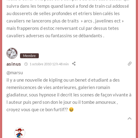
suivra dans les temps quand lancé a fond de train cul addossé
au dosserets de selles profondes et etriers bien calés les
cavaliers ne lancerons plus de traits » arcs , javelines ect »
mais frapperons d estoc renversant cul par dessus tetes
cavaliers adverses ou fantassins se débandants .
Membre
asinus
1 octobre 2010 12 h 48 min
@marsu
il y a une nouvelle de kipling ou un benet d etudiant a des
remeniscences de vies anterieures, galerien romain
gladiateur, sous hypnose il decrit les scenes de façon vivante à
l auteur puis perd son don le jour ou il tombe amoureux ,
croyez vous que ce bon furtif??