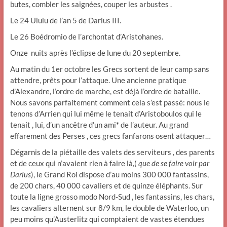
butes, combler les saignées, couper les arbustes .
Le 24 Ululu de l’an 5 de Darius III.
Le 26 Boédromio de l’archontat d’Aristohanes.
Onze nuits après l’éclipse de lune du 20 septembre.
Au matin du 1er octobre les Grecs sortent de leur camp sans
attendre, prêts pour l’attaque. Une ancienne pratique
d’Alexandre, l’ordre de marche, est déjà l’ordre de bataille.
Nous savons parfaitement comment cela s’est passé: nous le
tenons d’Arrien qui lui même le tenait d’Aristoboulos qui le
tenait , lui, d’un ancêtre d’un ami
*
de l’auteur. Au grand
effarement des Perses , ces grecs fanfarons osent attaquer…
Dégarnis de la piétaille des valets des serviteurs , des parents
et de ceux qui n’avaient rien à faire là,(
que de se faire voir par
Darius
), le Grand Roi dispose d’au moins 300 000 fantassins,
de 200 chars, 40 000 cavaliers et de quinze éléphants. Sur
toute la ligne grosso modo Nord-Sud , les fantassins, les chars,
les cavaliers alternent sur 8/9 km, le double de Waterloo, un
peu moins qu’Austerlitz qui comptaient de vastes étendues