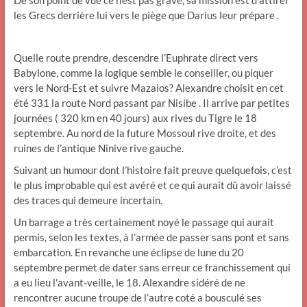
De son point de vue ce n’est pas grave, sa mission est d’attirer
les Grecs derrière lui vers le piège que Darius leur prépare .
Quelle route prendre, descendre l’Euphrate direct vers
Babylone, comme la logique semble le conseiller, ou piquer
vers le Nord-Est et suivre Mazaios? Alexandre choisit en cet
été 331 la route Nord passant par Nisibe . Il arrive par petites
journées ( 320 km en 40 jours) aux rives du Tigre le 18
septembre. Au nord de la future Mossoul rive droite, et des
ruines de l’antique Ninive rive gauche.
Suivant un humour dont l’histoire fait preuve quelquefois, c’est
le plus improbable qui est avéré et ce qui aurait dû avoir laissé
des traces qui demeure incertain.
Un barrage a très certainement noyé le passage qui aurait
permis, selon les textes, à l’armée de passer sans pont et sans
embarcation. En revanche une éclipse de lune du 20
septembre permet de dater sans erreur ce franchissement qui
a eu lieu l’avant-veille, le 18. Alexandre sidéré de ne
rencontrer aucune troupe de l’autre coté a bousculé ses