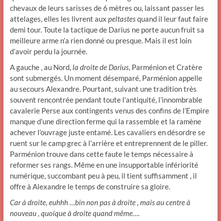
chevaux de leurs sarisses de 6 mètres ou, laissant passer les
attelages, elles les livrent aux
peltastes
quand il leur faut faire
demi tour. Toute la tactique de Darius ne porte aucun fruit sa
meilleure arme n’a rien donné ou presque. Mais il est loin
d’avoir perdu la journée.
A gauche , au Nord,
la droite de Darius
, Parménion et Cratère
sont submergés. Un moment désemparé, Parménion appelle
au secours Alexandre. Pourtant, suivant une tradition très
souvent rencontrée pendant toute l’antiquité, l’innombrable
cavalerie Perse aux contingents venus des confins de l’Empire
manque d’une direction ferme qui la rassemble et la ramène
achever l’ouvrage juste entamé. Les cavaliers en désordre se
ruent sur le camp grec à l’arrière et entreprennent de le piller.
Parménion trouve dans cette faute le temps nécessaire à
reformer ses rangs. Même en une insupportable infériorité
numérique, succombant peu à peu, il tient suffisamment , il
offre à Alexandre le temps de construire sa gloire.
Car à droite, euhhh …bin non pas à droite , mais au centre à
nouveau , quoique à droite quand même….