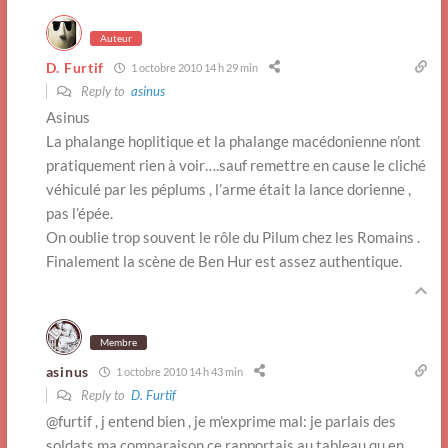
Auteur
D. Furtif
1 octobre 2010 14 h 29 min
Reply to
asinus
Asinus
La phalange hoplitique et la phalange macédonienne n’ont
pratiquement rien à voir….sauf remettre en cause le cliché
véhiculé par les péplums , l’arme était la lance dorienne ,
pas l’épée.
On oublie trop souvent le rôle du Pilum chez les Romains .
Finalement la scène de Ben Hur est assez authentique.
Membre
asinus
1 octobre 2010 14 h 43 min
Reply to
D. Furtif
@furtif , j entend bien , je m’exprime mal: je parlais des
soldats ma comparaison ce rapportais au tableau qu en