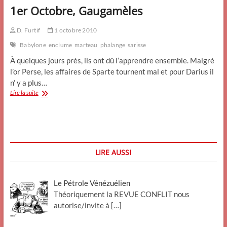
1er Octobre, Gaugamèles
D. Furtif
1 octobre 2010
Babylone
enclume
marteau
phalange
sarisse
À quelques jours près, ils ont dû l’apprendre ensemble. Malgré
l’or Perse, les affaires de Sparte tournent mal et pour Darius il
n’ y a plus…
1er
Lire la suite
Octobre,
Gaugamèles
LIRE AUSSI
Le Pétrole Vénézuélien
Théoriquement la REVUE CONFLIT nous
autorise/invite à
[…]