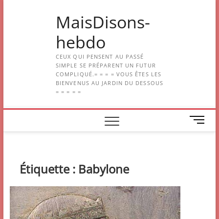
Skip
MaisDisons-
to
content
hebdo
CEUX QUI PENSENT AU PASSÉ
SIMPLE SE PRÉPARENT UN FUTUR
COMPLIQUÉ.= = = = VOUS ÊTES LES
BIENVENUS AU JARDIN DU DESSOUS
= = = = =
M
e
n
u
B
Étiquette :
Babylone
u
t
t
o
n