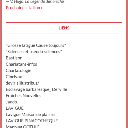
—
V. Hugo
,
La Légende des Siècles
Prochaine citation »
LIENS
"Grosse fatigue Cause toujours"
"Sciences et pseudo-sciences"
Bastison
Charlatans-infos
Charlatologie
Cincivox
devirisillustribus/
Esclavage barbaresque_ Derville
Fraîches Nouvelles
Jaddo.
LAVIGUE
Lavigue Maison de plaisirs
LAVIGUE PINACOTHEQUE
Mapping GOTHIC