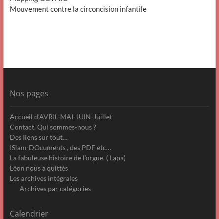
Mouvement contre la circoncision infantile
Nos pages
Accueil d’AVRIL-MAI-JUIN-Juillet
Contact. Qui sommes-nous ?
Des liens sur tout…
ISlam-DOcuments , des PDF etc…
La fabuleuse histoire de l’orgue. ( Lapa)
Léon nous a quittés
Les archives intégrales
Archives par catégories
Calendrier