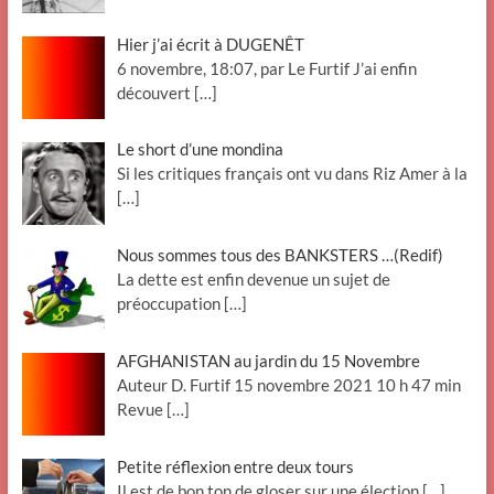
Hier j’ai écrit à DUGENÊT
6 novembre, 18:07, par Le Furtif J’ai enfin
découvert
[…]
Le short d’une mondina
Si les critiques français ont vu dans Riz Amer à la
[…]
Nous sommes tous des BANKSTERS …(Redif)
La dette est enfin devenue un sujet de
préoccupation
[…]
AFGHANISTAN au jardin du 15 Novembre
Auteur D. Furtif 15 novembre 2021 10 h 47 min
Revue
[…]
Petite réflexion entre deux tours
Il est de bon ton de gloser sur une élection
[…]