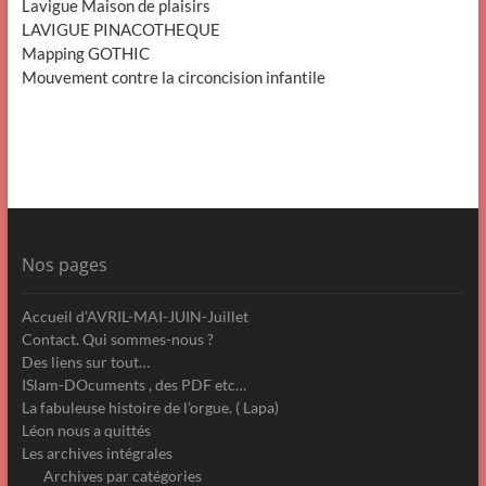
Lavigue Maison de plaisirs
LAVIGUE PINACOTHEQUE
Mapping GOTHIC
Mouvement contre la circoncision infantile
Nos pages
Accueil d’AVRIL-MAI-JUIN-Juillet
Contact. Qui sommes-nous ?
Des liens sur tout…
ISlam-DOcuments , des PDF etc…
La fabuleuse histoire de l’orgue. ( Lapa)
Léon nous a quittés
Les archives intégrales
Archives par catégories