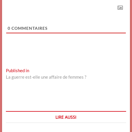
0
COMMENTAIRES
Navigation
Published in
La guerre est-elle une affaire de femmes ?
de
l’article
LIRE AUSSI