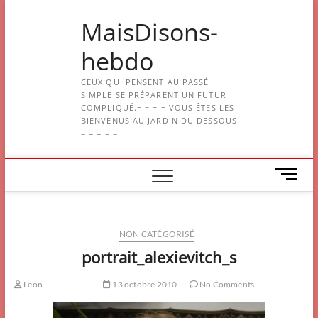
Skip
MaisDisons-
to
content
hebdo
CEUX QUI PENSENT AU PASSÉ
SIMPLE SE PRÉPARENT UN FUTUR
COMPLIQUÉ.= = = = VOUS ÊTES LES
BIENVENUS AU JARDIN DU DESSOUS
= = = = =
M
e
n
u
NON CATÉGORISÉ
B
u
portrait_alexievitch_s
t
t
Leon
13 octobre 2010
No Comments
o
n