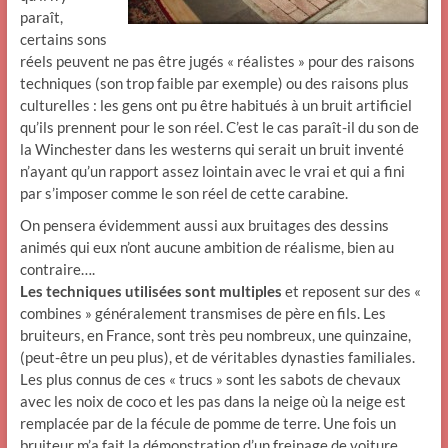
paraît,
certains sons
réels peuvent ne pas être jugés « réalistes » pour des raisons
techniques (son trop faible par exemple) ou des raisons plus
culturelles : les gens ont pu être habitués à un bruit artificiel
qu’ils prennent pour le son réel. C’est le cas paraît-il du son de
la Winchester dans les westerns qui serait un bruit inventé
n’ayant qu’un rapport assez lointain avec le vrai et qui a fini
par s’imposer comme le son réel de cette carabine.
On pensera évidemment aussi aux bruitages des dessins
animés qui eux n’ont aucune ambition de réalisme, bien au
contraire….
Les techniques utilisées sont multiples
et reposent sur des «
combines » généralement transmises de père en fils. Les
bruiteurs, en France, sont très peu nombreux, une quinzaine,
(peut-être un peu plus), et de véritables dynasties familiales.
Les plus connus de ces « trucs » sont les sabots de chevaux
avec les noix de coco et les pas dans la neige où la neige est
remplacée par de la fécule de pomme de terre. Une fois un
bruiteur m’a fait la démonstration d’un freinage de voiture