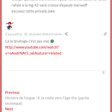
rafale à la mg 42 sans crosse d’epaule marwaff
excusez cette private joke.
Causette
26 octobre 2010 21 h 16 min
Là le bruitage c’est pas mal
http://www.youtube.com/watch?
v=oAodrNAt5_o&feature=related
Navigation
Previous
Previous
post:
Histoire de l’orgue : 4, la route vers l’âge d’or (partie
de
technique)
l’article
Next
Next