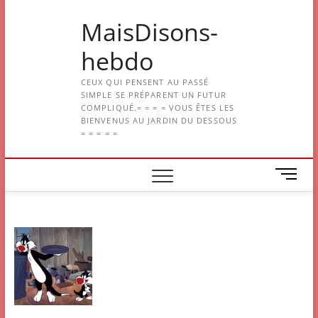
Skip
MaisDisons-
to
content
hebdo
CEUX QUI PENSENT AU PASSÉ
SIMPLE SE PRÉPARENT UN FUTUR
COMPLIQUÉ.= = = = VOUS ÊTES LES
BIENVENUS AU JARDIN DU DESSOUS
= = = = =
M
e
n
u
B
u
t
t
o
n