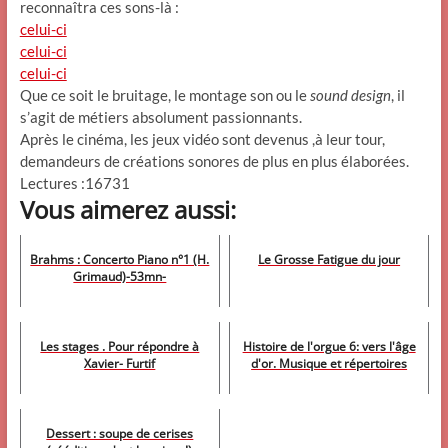
reconnaîtra ces sons-là :
celui-ci
celui-ci
celui-ci
Que ce soit le bruitage, le montage son ou le
sound design
, il
s’agit de métiers absolument passionnants.
Après le cinéma, les jeux vidéo sont devenus ,à leur tour,
demandeurs de créations sonores de plus en plus élaborées.
Lectures :16731
Vous aimerez aussi:
Brahms : Concerto Piano n°1 (H.
Le Grosse Fatigue du jour
Grimaud)-53mn-
Les stages . Pour répondre à
Histoire de l'orgue 6: vers l'âge
Xavier- Furtif
d'or. Musique et répertoires
Dessert : soupe de cerises