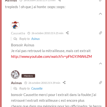
Asinus
26 octobre 2010 21 h 15 min
trepieds ! oh que j ai honte :oops::oops:
Causette
26 octobre 2010 21 h 25 min
Reply to
Asinus
Bonsoir Asinus
Je n’ai pas retrouvé la mitrailleuse, mais cet extrait
http://www.youtube.com/watch?v=pFhGYJNW6ZM
Membre
Asinus
26 octobre 2010 21 h 39 min
Reply to
Causette
bonsoir Causette merci pour l extrait dans la foulée j’ai
retrouvé l extrait mitrailleuse c est encore plus
cheaps que dans ma mémoire pour les officinados :le heros