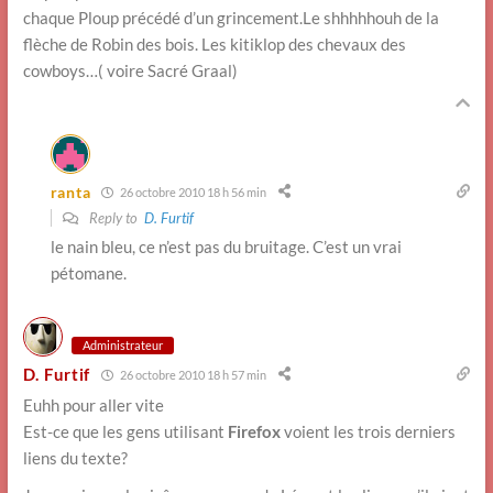
chaque Ploup précédé d’un grincement.Le shhhhhouh de la
flèche de Robin des bois. Les kitiklop des chevaux des
cowboys…( voire Sacré Graal)
ranta
26 octobre 2010 18 h 56 min
Reply to
D. Furtif
le nain bleu, ce n’est pas du bruitage. C’est un vrai
pétomane.
Administrateur
D. Furtif
26 octobre 2010 18 h 57 min
Euhh pour aller vite
Est-ce que les gens utilisant
Firefox
voient les trois derniers
liens du texte?