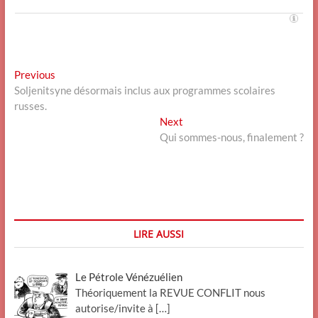
Navigation
Previous
Previous
post:
Soljenitsyne désormais inclus aux programmes scolaires
de
russes.
l’article
Next
Next
post:
Qui sommes-nous, finalement ?
LIRE AUSSI
Le Pétrole Vénézuélien
Théoriquement la REVUE CONFLIT nous
autorise/invite à
[…]