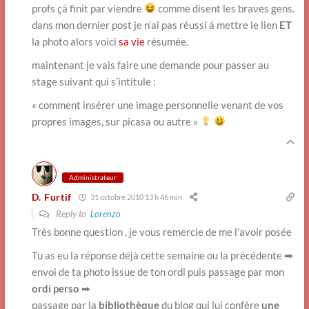
profs çá finit par viendre
comme disent les braves gens.
dans mon dernier post je n’ai pas réussi á mettre le lien
ET
la photo alors voici
sa vie
résumée.
maintenant je vais faire une demande pour passer au
stage suivant qui s’intitule :
« comment insérer une image personnelle venant de vos
propres images, sur picasa ou autre »
Administrateur
D. Furtif
31 octobre 2010 13 h 46 min
Reply to
Lorenzo
Très bonne question , je vous remercie de me l’avoir posée
Tu as eu la réponse déjà cette semaine ou la précédente ➡
envoi de ta photo issue de ton ordi puis passage par mon
ordi perso
➡
passage par la
bibliothèque
du blog qui lui confère
une