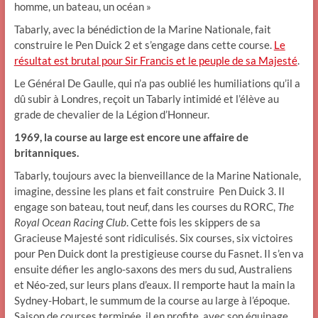
homme, un bateau, un océan »
Tabarly, avec la bénédiction de la Marine Nationale, fait
construire le Pen Duick 2 et s’engage dans cette course.
Le
résultat est brutal pour Sir Francis et le peuple de sa Majesté
.
Le Général De Gaulle, qui n’a pas oublié les humiliations qu’il a
dû subir à Londres, reçoit un Tabarly intimidé et l’élève au
grade de chevalier de la Légion d’Honneur.
1969, la course au large est encore une affaire de
britanniques.
Tabarly, toujours avec la bienveillance de la Marine Nationale,
imagine, dessine les plans et fait construire Pen Duick 3. Il
engage son bateau, tout neuf, dans les courses du RORC,
The
Royal Ocean Racing Club
. Cette fois les skippers de sa
Gracieuse Majesté sont ridiculisés. Six courses, six victoires
pour Pen Duick dont la prestigieuse course du Fasnet. Il s’en va
ensuite défier les anglo-saxons des mers du sud, Australiens
et Néo-zed, sur leurs plans d’eaux. Il remporte haut la main la
Sydney-Hobart, le summum de la course au large à l’époque.
Saison de courses terminée, il en profite, avec son équipage