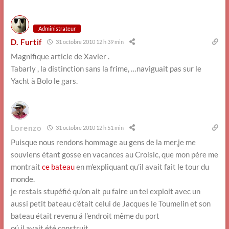
Administrateur
D. Furtif
31 octobre 2010 12 h 39 min
Magnifique article de Xavier .
Tabarly , la distinction sans la frime, …naviguait pas sur le
Yacht à Bolo le gars.
Lorenzo
31 octobre 2010 12 h 51 min
Puisque nous rendons hommage au gens de la mer,je me
souviens étant gosse en vacances au Croisic, que mon pére me
montrait
ce bateau
en m’expliquant qu’il avait fait le tour du
monde.
je restais stupéfié qu’on ait pu faire un tel exploit avec un
aussi petit bateau c’était celui de Jacques le Toumelin et son
bateau était revenu á l’endroit même du port
oú il avait été construit.