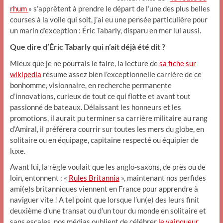
rhum
» s’apprêtent à prendre le départ de l’une des plus belles
courses à la voile qui soit, j’ai eu une pensée particulière pour
un marin d’exception : Éric Tabarly, disparu en mer lui aussi.
Que dire d’Éric Tabarly qui n’ait déjà été dit ?
Mieux que je ne pourrais le faire, la lecture de
sa fiche sur
wikipedia
résume assez bien l’exceptionnelle carrière de ce
bonhomme, visionnaire, en recherche permanente
d’innovations, curieux de tout ce qui flotte et avant tout
passionné de bateaux. Délaissant les honneurs et les
promotions, il aurait pu terminer sa carrière militaire au rang
d’Amiral, il préférera courrir sur toutes les mers du globe, en
solitaire ou en équipage, capitaine respecté ou équipier de
luxe.
Avant lui, la règle voulait que les anglo-saxons, de près ou de
loin, entonnent : «
Rules Britannia
», maintenant nos perfides
ami(e)s britanniques viennent en France pour apprendre à
naviguer vite ! A tel point que lorsque l’un(e) des leurs finit
deuxième d’une transat ou d’un tour du monde en solitaire et
sans escales, nos médias oublient de célébrer
le vainqueur