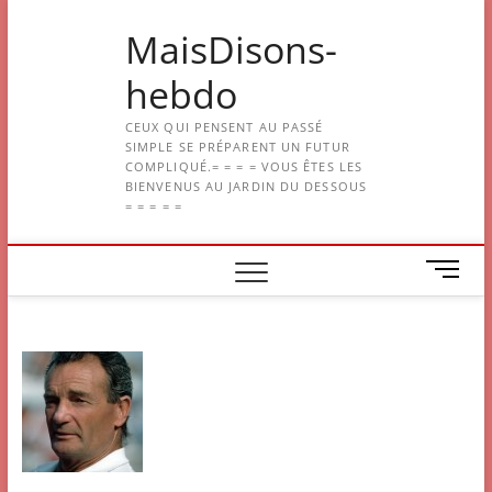
Skip
MaisDisons-
to
content
hebdo
CEUX QUI PENSENT AU PASSÉ
SIMPLE SE PRÉPARENT UN FUTUR
COMPLIQUÉ.= = = = VOUS ÊTES LES
BIENVENUS AU JARDIN DU DESSOUS
= = = = =
M
e
n
u
B
u
t
t
o
n