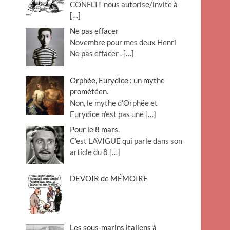
CONFLIT nous autorise/invite à
[…]
Ne pas effacer
Novembre pour mes deux Henri
Ne pas effacer .
[…]
Orphée, Eurydice : un mythe
prométéen.
Non, le mythe d’Orphée et
Eurydice n’est pas une
[…]
Pour le 8 mars.
C’est LAVIGUE qui parle dans son
article du 8
[…]
DEVOIR de MÉMOIRE
Les sous-marins italiens à