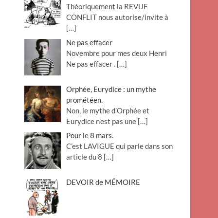
Théoriquement la REVUE
o
CONFLIT nous autorise/invite à
n
[…]
Ne pas effacer
Novembre pour mes deux Henri
Ne pas effacer .
[…]
Orphée, Eurydice : un mythe
prométéen.
Non, le mythe d’Orphée et
Eurydice n’est pas une
[…]
Pour le 8 mars.
C’est LAVIGUE qui parle dans son
article du 8
[…]
DEVOIR de MÉMOIRE