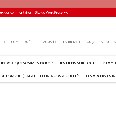
lux des commentaires
Site de WordPress-FR
UTUR COMPLIQUÉ.= = = = VOUS ÊTES LES BIENVENUS AU JARDIN DU DESS
ONTACT. QUI SOMMES-NOUS ?
DES LIENS SUR TOUT…
ISLAM-
DE L’ORGUE. ( LAPA)
LÉON NOUS A QUITTÉS
LES ARCHIVES I