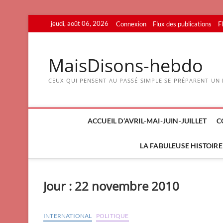
Skip
jeudi, août 06, 2026
Connexion
Flux des publications
F
to
content
MaisDisons-hebdo
CEUX QUI PENSENT AU PASSÉ SIMPLE SE PRÉPARENT UN F
ACCUEIL D’AVRIL-MAI-JUIN-JUILLET
C
LA FABULEUSE HISTOIRE 
Jour :
22 novembre 2010
INTERNATIONAL
POLITIQUE