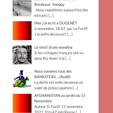
Bordeaux- Snoopy
. Nous republions aujourd’hui des
extraits
[…]
Hier j’ai écrit à DUGENÊT
6 novembre, 18:07, par Le Furtif
J’ai enfin découvert
[…]
Le short d’une mondina
Si les critiques français ont vu
dans Riz Amer à la
[…]
Nous sommes tous des
BANKSTERS …(Redif)
La dette est enfin devenue un
sujet de préoccupation
[…]
AFGHANISTAN au jardin du 15
Novembre
Auteur D. Furtif 15 novembre
2021 10 h 47 min Revue
[…]