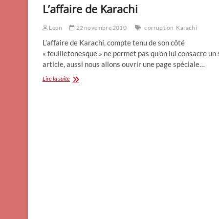
L’affaire de Karachi
Leon
22 novembre 2010
corruption
Karachi
L’affaire de Karachi, compte tenu de son côté
« feuilletonesque » ne permet pas qu’on lui consacre un 
article, aussi nous allons ouvrir une page spéciale…
L’affaire
Lire la suite
de
Karachi