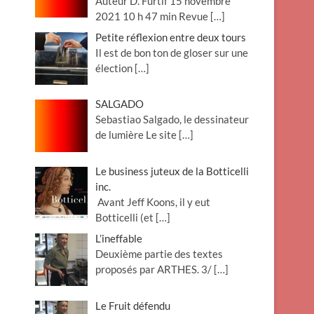
Auteur D. Furtif 15 novembre
2021 10 h 47 min Revue
[…]
Petite réflexion entre deux tours
Il est de bon ton de gloser sur une
élection
[…]
SALGADO
Sebastiao Salgado, le dessinateur
de lumière Le site
[…]
Le business juteux de la Botticelli
inc.
Avant Jeff Koons, il y eut
Botticelli (et
[…]
L’ineffable
Deuxième partie des textes
proposés par ARTHES. 3/
[…]
Le Fruit défendu