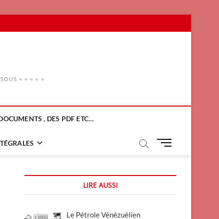
OUS = = = = =
DOCUMENTS , DES PDF ETC…
M
NTÉGRALES
e
n
u
LIRE AUSSI
B
u
t
Le Pétrole Vénézuélien
t