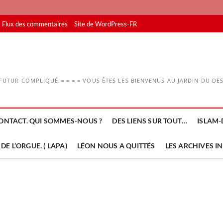
Flux des commentaires
Site de WordPress-FR
UTUR COMPLIQUÉ.= = = = VOUS ÊTES LES BIENVENUS AU JARDIN DU DESS
ONTACT. QUI SOMMES-NOUS ?
DES LIENS SUR TOUT…
ISLAM-
DE L’ORGUE. ( LAPA)
LÉON NOUS A QUITTÉS
LES ARCHIVES I