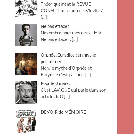
Théoriquement la REVUE
o
CONFLIT nous autorise/invite à
n
[…]
Ne pas effacer
Novembre pour mes deux Henri
Ne pas effacer .
[…]
Orphée, Eurydice : un mythe
prométéen.
Non, le mythe d’Orphée et
Eurydice n’est pas une
[…]
Pour le 8 mars.
C’est LAVIGUE qui parle dans son
article du 8
[…]
DEVOIR de MÉMOIRE