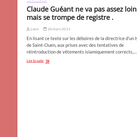
Claude Guéant ne va pas assez loi
mais se trompe de registre .
Leon
26 mars 2011
En lisant ce texte sur les déboires de la directrice d’un 
de Saint-Ouen, aux prises avec des tentatives de
réintroduction de vêtements islamiquement corrects,…
Claude
Lire la suite
Guéant
ne
va
pas
assez
loin…
mais
se
trompe
de
registre
.