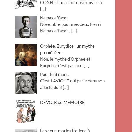
CONFLIT nous autorise/invite à
[…]
Ne pas effacer
Novembre pour mes deux Henri
Ne pas effacer .
[…]
Orphée, Eurydice : un mythe
prométéen.
Non, le mythe d’Orphée et
Eurydice n’est pas une
[…]
Pour le 8 mars.
C’est LAVIGUE qui parle dans son
article du 8
[…]
DEVOIR de MÉMOIRE
Les sous-marins italiens à