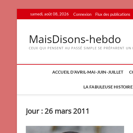
Skip
samedi, août 08, 2026
Connexion
Flux des publications
to
content
MaisDisons-hebdo
CEUX QUI PENSENT AU PASSÉ SIMPLE SE PRÉPARENT UN F
ACCUEIL D’AVRIL-MAI-JUIN-JUILLET
C
LA FABULEUSE HISTOIRE 
Jour :
26 mars 2011