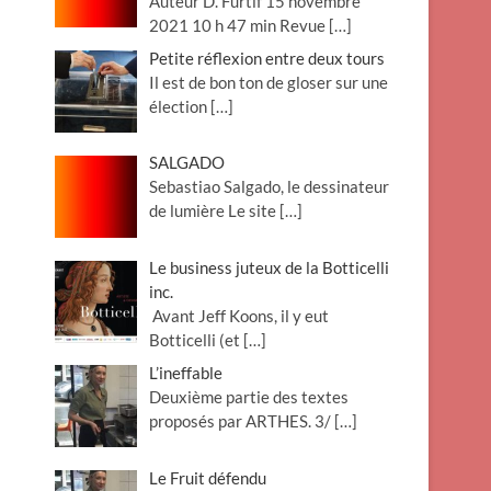
Auteur D. Furtif 15 novembre
2021 10 h 47 min Revue
[…]
Petite réflexion entre deux tours
Il est de bon ton de gloser sur une
élection
[…]
SALGADO
Sebastiao Salgado, le dessinateur
de lumière Le site
[…]
Le business juteux de la Botticelli
inc.
Avant Jeff Koons, il y eut
Botticelli (et
[…]
L’ineffable
Deuxième partie des textes
proposés par ARTHES. 3/
[…]
Le Fruit défendu