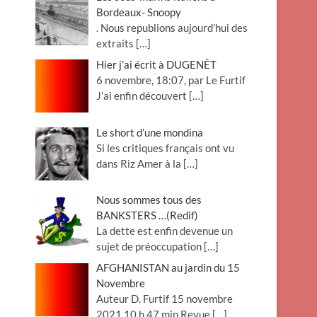
Bordeaux- Snoopy
. Nous republions aujourd’hui des
extraits
[…]
Hier j’ai écrit à DUGENÊT
6 novembre, 18:07, par Le Furtif
J’ai enfin découvert
[…]
Le short d’une mondina
Si les critiques français ont vu
dans Riz Amer à la
[…]
Nous sommes tous des
BANKSTERS …(Redif)
La dette est enfin devenue un
sujet de préoccupation
[…]
AFGHANISTAN au jardin du 15
Novembre
Auteur D. Furtif 15 novembre
2021 10 h 47 min Revue
[…]