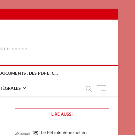
OUS = = = = =
DOCUMENTS , DES PDF ETC…
M
NTÉGRALES
e
n
u
LIRE AUSSI
B
u
t
Le Pétrole Vénézuélien
t