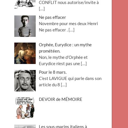
CONFLIT nous autorise/invite à
[…]
Ne pas effacer
Novembre pour mes deux Henri
Ne pas effacer .
[…]
Orphée, Eurydice : un mythe
prométéen.
Non, le mythe d’Orphée et
Eurydice n’est pas une
[…]
Pour le 8 mars.
C’est LAVIGUE qui parle dans son
article du 8
[…]
DEVOIR de MÉMOIRE
Les sous-marins italiens à