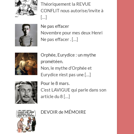
Théoriquement la REVUE
o
CONFLIT nous autorise/invite à
n
[…]
Ne pas effacer
Novembre pour mes deux Henri
Ne pas effacer .
[…]
Orphée, Eurydice : un mythe
prométéen.
Non, le mythe d’Orphée et
Eurydice n’est pas une
[…]
Pour le 8 mars.
C’est LAVIGUE qui parle dans son
article du 8
[…]
DEVOIR de MÉMOIRE