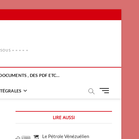
OUS = = = = =
DOCUMENTS , DES PDF ETC…
M
NTÉGRALES
e
n
u
LIRE AUSSI
B
u
t
Le Pétrole Vénézuélien
t