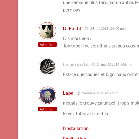
une semaine plus tard par un autre. He
perd pas.
D. Furtif
24 mai 2011 19 h 02 min
Dis moi Léon .
Administrateur
Ton type il ne serait pas un peu cousi
Le peripate
24 mai 2011 19 h 06 min
Est-ce que coques et bigornaux ont ét
Lapa
24 mai 2011 19 h 09 min
mouais je trouve ça un poil trop simple
Administrateur
le véritable art c’est là:
l’installation
Explication