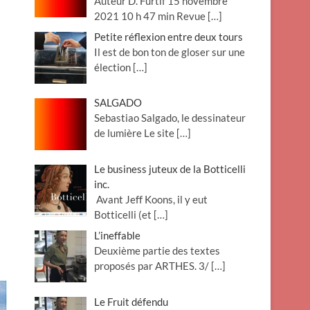
Auteur D. Furtif 15 novembre
2021 10 h 47 min Revue
[…]
Petite réflexion entre deux tours
Il est de bon ton de gloser sur une
élection
[…]
SALGADO
Sebastiao Salgado, le dessinateur
de lumière Le site
[…]
Le business juteux de la Botticelli
inc.
Avant Jeff Koons, il y eut
Botticelli (et
[…]
L’ineffable
Deuxième partie des textes
proposés par ARTHES. 3/
[…]
Le Fruit défendu