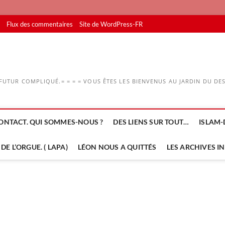
Flux des commentaires
Site de WordPress-FR
UTUR COMPLIQUÉ.= = = = VOUS ÊTES LES BIENVENUS AU JARDIN DU DESS
ONTACT. QUI SOMMES-NOUS ?
DES LIENS SUR TOUT…
ISLAM-
DE L’ORGUE. ( LAPA)
LÉON NOUS A QUITTÉS
LES ARCHIVES I