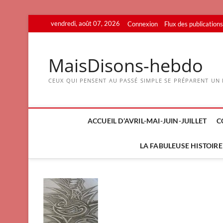
Skip
vendredi, août 07, 2026
Connexion
Flux des publications
to
content
MaisDisons-hebdo
CEUX QUI PENSENT AU PASSÉ SIMPLE SE PRÉPARENT UN F
ACCUEIL D’AVRIL-MAI-JUIN-JUILLET
C
LA FABULEUSE HISTOIRE 