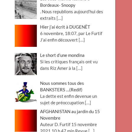
Bordeaux- Snoopy
. Nous republions aujourd’hui des
extraits
[…]
Hier j’ai écrit à DUGENÊT
6 novembre, 18:07, par Le Furtif
J’ai enfin découvert
[…]
Le short d’une mondina
Si les critiques français ont vu
dans Riz Amer à la
[…]
Nous sommes tous des
BANKSTERS …(Redif)
La dette est enfin devenue un
sujet de préoccupation
[…]
AFGHANISTAN au jardin du 15
Novembre
Auteur D. Furtif 15 novembre
2021 10 h 47 min Revue
[…]