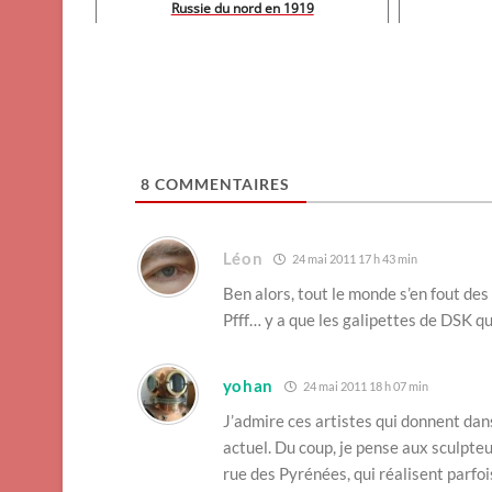
Russie du nord en 1919
8
COMMENTAIRES
Léon
24 mai 2011 17 h 43 min
Ben alors, tout le monde s’en fout des
Pfff… y a que les galipettes de DSK qu
yohan
24 mai 2011 18 h 07 min
J’admire ces artistes qui donnent da
actuel. Du coup, je pense aux sculpteu
rue des Pyrénées, qui réalisent parfo