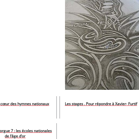
 cœur des hymnes nationaux
Les stages . Pour répondre à Xavier- Furtif
’orgue 7 : les écoles nationales
de l’âge d’or