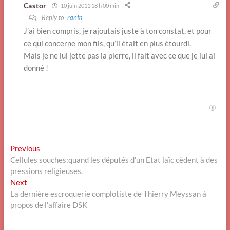
Castor
10 juin 2011 18 h 00 min
Reply to
ranta
J’ai bien compris, je rajoutais juste à ton constat, et pour
ce qui concerne mon fils, qu’il était en plus étourdi.
Mais je ne lui jette pas la pierre, il fait avec ce que je lui ai
donné !
Navigation
Previous
Previous
post:
Cellules souches:quand les députés d’un Etat laïc cèdent à des
de
pressions religieuses.
l’article
Next
Next
post:
La dernière escroquerie complotiste de Thierry Meyssan à
propos de l’affaire DSK