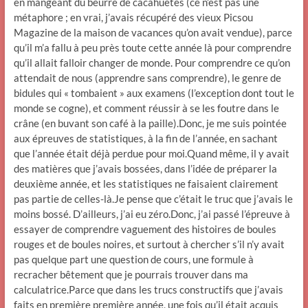
en mangeant du beurre de cacahuètes (ce n’est pas une
métaphore ; en vrai, j’avais récupéré des vieux Picsou
Magazine de la maison de vacances qu’on avait vendue), parce
qu’il m’a fallu à peu près toute cette année là pour comprendre
qu’il allait falloir changer de monde. Pour comprendre ce qu’on
attendait de nous (apprendre sans comprendre), le genre de
bidules qui « tombaient » aux examens (l’exception dont tout le
monde se cogne), et comment réussir à se les foutre dans le
crâne (en buvant son café à la paille).Donc, je me suis pointée
aux épreuves de statistiques, à la fin de l’année, en sachant
que l’année était déjà perdue pour moi.Quand même, il y avait
des matières que j’avais bossées, dans l’idée de préparer la
deuxième année, et les statistiques ne faisaient clairement
pas partie de celles-là.Je pense que c’était le truc que j’avais le
moins bossé. D’ailleurs, j’ai eu zéro.Donc, j’ai passé l’épreuve à
essayer de comprendre vaguement des histoires de boules
rouges et de boules noires, et surtout à chercher s’il n’y avait
pas quelque part une question de cours, une formule à
recracher bêtement que je pourrais trouver dans ma
calculatrice.Parce que dans les trucs constructifs que j’avais
faits en première première année, une fois qu’il était acquis