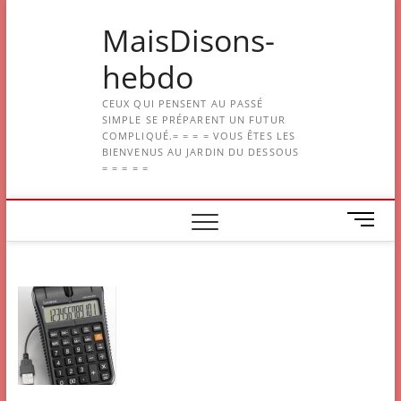
Skip
MaisDisons-
to
content
hebdo
CEUX QUI PENSENT AU PASSÉ
SIMPLE SE PRÉPARENT UN FUTUR
COMPLIQUÉ.= = = = VOUS ÊTES LES
BIENVENUS AU JARDIN DU DESSOUS
= = = = =
M
e
n
u
B
u
t
t
o
n