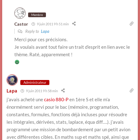
Membre
Castor
9 juin 2011 9 h 51 min
Reply to
Lapa
Merci pour ces précisions.
Je voulais avant tout faire un trait d’esprit en lien avec le
thème. Raté, apparemment !
Administrateur
Lapa
9 juin 2011 9 h 58 min
j’avais acheté une
casio 880-P
en 1ère S et elle m’a
énormément servi pour le bac (mémoire, programation,
constantes, formules, fonctions déjà incluses pour résoudre
les intégrales, dérivées, stats, laplace, équa diff….). j’avais
programmé une mission de bombardement par un petit avion
avec différentes cibles. En maths sup et maths spé, ainsi que