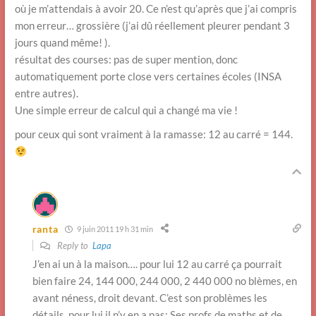
où je m’attendais à avoir 20. Ce n’est qu’après que j’ai compris
mon erreur… grossière (j’ai dû réellement pleurer pendant 3
jours quand même! ).
résultat des courses: pas de super mention, donc
automatiquement porte close vers certaines écoles (INSA
entre autres).
Une simple erreur de calcul qui a changé ma vie !
pour ceux qui sont vraiment à la ramasse: 12 au carré = 144.
ranta
9 juin 2011 19 h 31 min
Reply to
Lapa
J’en ai un à la maison…. pour lui 12 au carré ça pourrait
bien faire 24, 144 000, 244 000, 2 440 000 no blèmes, en
avant néness, droit devant. C’est son problèmes les
détails, pour lui il n’y en a pas; Ses profs de maths et de