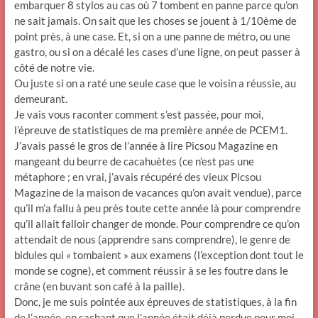
embarquer 8 stylos au cas où 7 tombent en panne parce qu’on
ne sait jamais. On sait que les choses se jouent à 1/10ème de
point près, à une case. Et, si on a une panne de métro, ou une
gastro, ou si on a décalé les cases d’une ligne, on peut passer à
côté de notre vie.
Ou juste si on a raté une seule case que le voisin a réussie, au
demeurant.
Je vais vous raconter comment s’est passée, pour moi,
l’épreuve de statistiques de ma première année de PCEM1.
J’avais passé le gros de l’année à lire Picsou Magazine en
mangeant du beurre de cacahuètes (ce n’est pas une
métaphore ; en vrai, j’avais récupéré des vieux Picsou
Magazine de la maison de vacances qu’on avait vendue), parce
qu’il m’a fallu à peu près toute cette année là pour comprendre
qu’il allait falloir changer de monde. Pour comprendre ce qu’on
attendait de nous (apprendre sans comprendre), le genre de
bidules qui « tombaient » aux examens (l’exception dont tout le
monde se cogne), et comment réussir à se les foutre dans le
crâne (en buvant son café à la paille).
Donc, je me suis pointée aux épreuves de statistiques, à la fin
de l’année, en sachant que l’année était déjà perdue pour moi.