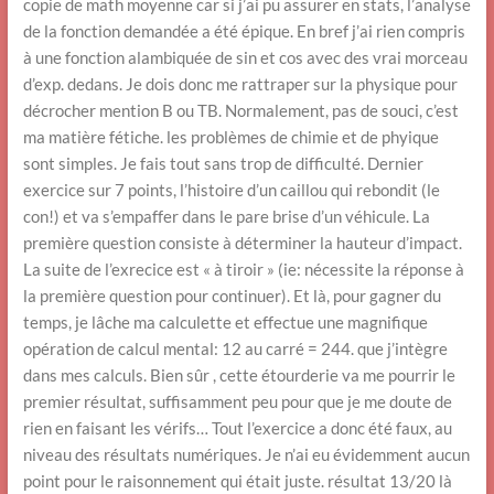
copie de math moyenne car si j’ai pu assurer en stats, l’analyse
de la fonction demandée a été épique. En bref j’ai rien compris
à une fonction alambiquée de sin et cos avec des vrai morceau
d’exp. dedans. Je dois donc me rattraper sur la physique pour
décrocher mention B ou TB. Normalement, pas de souci, c’est
ma matière fétiche. les problèmes de chimie et de phyique
sont simples. Je fais tout sans trop de difficulté. Dernier
exercice sur 7 points, l’histoire d’un caillou qui rebondit (le
con!) et va s’empaffer dans le pare brise d’un véhicule. La
première question consiste à déterminer la hauteur d’impact.
La suite de l’exrecice est « à tiroir » (ie: nécessite la réponse à
la première question pour continuer). Et là, pour gagner du
temps, je lâche ma calculette et effectue une magnifique
opération de calcul mental: 12 au carré = 244. que j’intègre
dans mes calculs. Bien sûr , cette étourderie va me pourrir le
premier résultat, suffisamment peu pour que je me doute de
rien en faisant les vérifs… Tout l’exercice a donc été faux, au
niveau des résultats numériques. Je n’ai eu évidemment aucun
point pour le raisonnement qui était juste. résultat 13/20 là