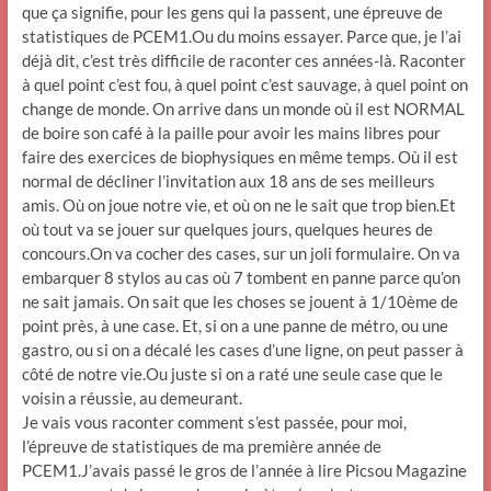
que ça signifie, pour les gens qui la passent, une épreuve de
statistiques de PCEM1.Ou du moins essayer. Parce que, je l’ai
déjà dit, c’est très difficile de raconter ces années-là. Raconter
à quel point c’est fou, à quel point c’est sauvage, à quel point on
change de monde. On arrive dans un monde où il est NORMAL
de boire son café à la paille pour avoir les mains libres pour
faire des exercices de biophysiques en même temps. Où il est
normal de décliner l’invitation aux 18 ans de ses meilleurs
amis. Où on joue notre vie, et où on ne le sait que trop bien.Et
où tout va se jouer sur quelques jours, quelques heures de
concours.On va cocher des cases, sur un joli formulaire. On va
embarquer 8 stylos au cas où 7 tombent en panne parce qu’on
ne sait jamais. On sait que les choses se jouent à 1/10ème de
point près, à une case. Et, si on a une panne de métro, ou une
gastro, ou si on a décalé les cases d’une ligne, on peut passer à
côté de notre vie.Ou juste si on a raté une seule case que le
voisin a réussie, au demeurant.
Je vais vous raconter comment s’est passée, pour moi,
l’épreuve de statistiques de ma première année de
PCEM1.J’avais passé le gros de l’année à lire Picsou Magazine