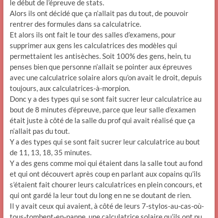
le début de l’épreuve de stats.
Alors ils ont décidé que ça n’allait pas du tout, de pouvoir
rentrer des formules dans sa calculatrice.
Et alors ils ont fait le tour des salles d’examens, pour
supprimer aux gens les calculatrices des modèles qui
permettaient les antisèches. Soit 100% des gens, hein, tu
penses bien que personne n’allait se pointer aux épreuves
avec une calculatrice solaire alors qu’on avait le droit, depuis
toujours, aux calculatrices-à-morpion.
Donc y a des types qui se sont fait sucrer leur calculatrice au
bout de 8 minutes d’épreuve, parce que leur salle d’examen
était juste à côté de la salle du prof qui avait réalisé que ça
n’allait pas du tout.
Y a des types qui se sont fait sucrer leur calculatrice au bout
de 11, 13, 18, 35 minutes.
Y a des gens comme moi qui étaient dans la salle tout au fond
et qui ont découvert après coup en parlant aux copains qu’ils
s’étaient fait chourer leurs calculatrices en plein concours, et
qui ont gardé la leur tout du long en ne se doutant de rien.
Il y avait ceux qui avaient, à côté de leurs 7-stylos-au-cas-où-
tous-tombent-en-panne, une calculatrice solaire qu’ils ont pu