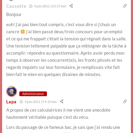
Causette
9 juin 2011 11 h 57 min
Bonjour
euh! j’ai pas bien tout compris, c’est vous dire si j’chuis un
cancre
j’ai bien passé deux/trois concours pour un emploi
et ce qui me frappait c’était la tension qui régnait dans la salle.
Une tension tellement palpable que ça m’éloigner de la tâche à
accomplir: répondre au questionnaire. Après avoir perdu mon
temps à observer les concurrent(e)s, les fronts plissés et les
regards inquiets sur leur formulaire, je remplissais vite fait
bien fait le mien en quelques dizaines de minutes.
Administrateur
Lapa
9 juin 2011 17 h 19 min
A propos de ces calculatrices il me vient une anecdote
hautement véritable puisque c’est du vécu.
Lors du passage de ce fameux bac, je sais que j’ai rendu une