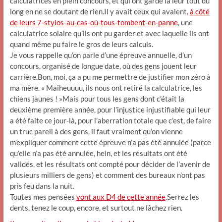
calculatrices en plein concours, et qui ont gardé la leur tout du
long en ne se doutant de rien.Il y avait ceux qui avaient,
à côté
de leurs 7-stylos-au-cas-où-tous-tombent-en-panne
, une
calculatrice solaire qu’ils ont pu garder et avec laquelle ils ont
quand même pu faire le gros de leurs calculs.
Je vous rappelle qu’on parle d’une épreuve annuelle, d’un
concours, organisé de longue date, où des gens jouent leur
carrière.Bon, moi, ça a pu me permettre de justifier mon zéro à
ma mère. « Maiheuuuu, ils nous ont retiré la calculatrice, les
chiens jaunes ! »Mais pour tous les gens dont c’était la
deuxième première année, pour l’injustice injustifiable qui leur
a été faite ce jour-là, pour l’aberration totale que c’est, de faire
un truc pareil à des gens, il faut vraiment qu’on vienne
m’expliquer comment cette épreuve n’a pas été annulée (parce
qu’elle n’a pas été annulée, hein, et les résultats ont été
validés, et les résultats ont compté pour décider de l’avenir de
plusieurs milliers de gens) et comment des bureaux n’ont pas
pris feu dans la nuit.
Toutes mes pensées
vont aux D4 de cette année
.Serrez les
dents, tenez le coup, encore, et surtout ne lâchez rien.