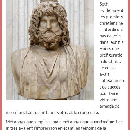
Seth.
Évidemment
les premiers
chrétiens ne
s’interdiront
pas de voir
dans leur fils
Horus une
préfiguratio
n du Christ.
Le culte
avait
suffisammen
t de succès
pour faire
vivre une
armada de
moinillons tout de lin blanc vêtus et le crâne rasé.
Métaphysique simpliste mais métaphysique quand même
. Les
initiés avaient l’impression en étant les témoins de la