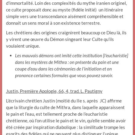
d’immortalité. Loin des complexités du mythe iranien originel,
ce culte proposait donc au myste (fidèle initié) un itinéraire
simple vers une transcendance aisément compréhensible et
donnait un sens moral à son existence terrestre.
Les chrétiens des origines craignirent beaucoup ce Dieu là, ils
y virent une œuvre du Démon singeant leur Culte qu’ils
voulaient unique.
Les mauvais démons ont imité cette institution [l’eucharistie]
dans les mystères de Mithra : on présente du pain et une
coupe d’eau dans les cérémonies de l’initiation et on
prononce certaines formules que vous pouvez savoir.
Justin, Première Apologie, 66, 4, trad. L. Pautigny
L’écrivain chrétien Justin (moitié du IIe s. après JC) affirme
que la liturgie du culte de Mithra, dans laquelle apparaissent
le pain et l’eau, est tellement proche de l’eucharistie
chrétienne, où l’on utilise le pain et le vin, qu’elle semble avoir
été créée par inspiration diabolique : la similitude trompe les
esprits des fidèles qui ne peuvent plus distinguer l’unique