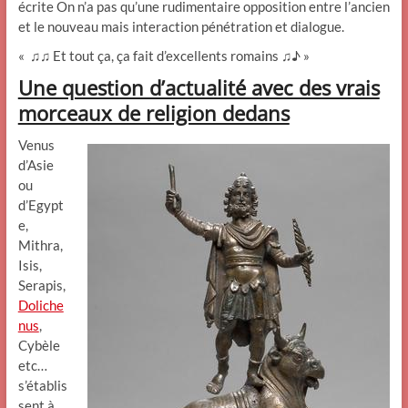
écrite On n’a pas qu’une rudimentaire opposition entre l’ancien
et le nouveau mais interaction pénétration et dialogue.
« ♫♫ Et tout ça, ça fait d’excellents romains ♫♪ »
Une question d’actualité avec des vrais
morceaux de religion dedans
Venus
d’Asie
ou
d’Egypt
e,
Mithra,
Isis,
Serapis,
Doliche
nus
,
Cybèle
etc…
s’établis
sent à