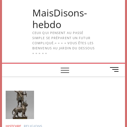
Skip
MaisDisons-
to
content
hebdo
CEUX QUI PENSENT AU PASSÉ
SIMPLE SE PRÉPARENT UN FUTUR
COMPLIQUÉ.= = = = VOUS ÊTES LES
BIENVENUS AU JARDIN DU DESSOUS
= = = = =
M
e
n
u
B
u
t
t
o
n
HISTOIRE
RELIGIONS