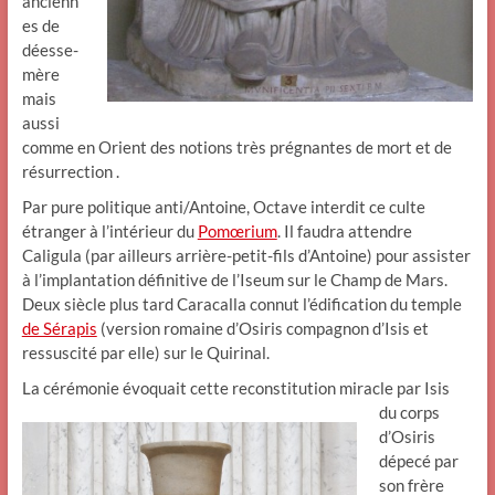
ancienn
es de
déesse-
mère
mais
aussi
comme en Orient des notions très prégnantes de mort et de
résurrection .
Par pure politique anti/Antoine, Octave interdit ce culte
étranger à l’intérieur du
Pomœrium
. Il faudra attendre
Caligula (par ailleurs arrière-petit-fils d’Antoine) pour assister
à l’implantation définitive de l’Iseum sur le Champ de Mars.
Deux siècle plus tard Caracalla connut l’édification du temple
de Sérapis
(version romaine d’Osiris compagnon d’Isis et
ressuscité par elle) sur le Quirinal.
La cérémonie évoquait cette reconstitution miracle par Isis
du corps
d’Osiris
dépecé par
son frère