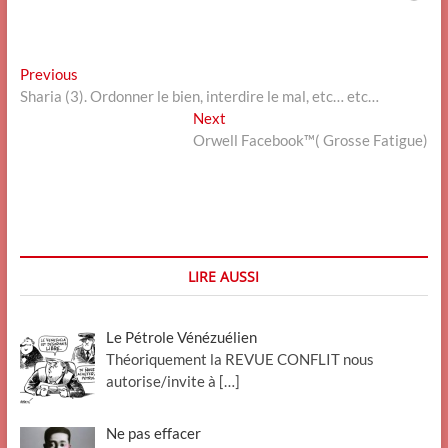
Navigation
Previous
Previous
post:
Sharia (3). Ordonner le bien, interdire le mal, etc… etc…
de
Next
Next
l’article
post:
Orwell Facebook™( Grosse Fatigue)
LIRE AUSSI
Le Pétrole Vénézuélien
Théoriquement la REVUE CONFLIT nous
autorise/invite à
[…]
Ne pas effacer