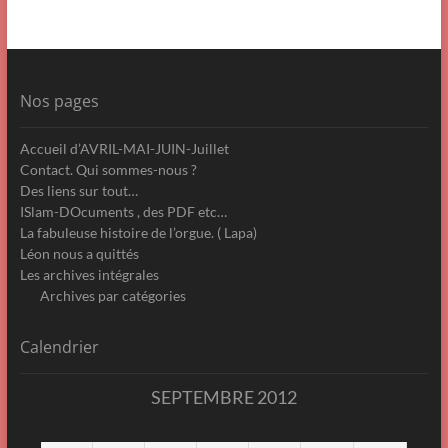
Nos pages
Accueil d’AVRIL-MAI-JUIN-Juillet
Contact. Qui sommes-nous ?
Des liens sur tout…
ISlam-DOcuments , des PDF etc…
La fabuleuse histoire de l’orgue. ( Lapa)
Léon nous a quittés
Les archives intégrales
Archives par catégories
Calendrier
SEPTEMBRE 2012