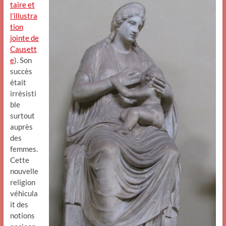
taire et
l’illustra
tion
jointe de
Causett
e
). Son
succès
était
irrésisti
ble
surtout
auprès
des
femmes.
Cette
nouvelle
religion
véhicula
it des
notions