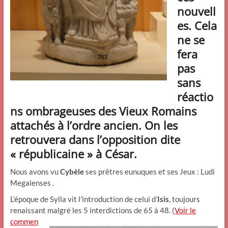
nouvell
es. Cela
ne se
fera
pas
sans
réactio
ns ombrageuses des Vieux Romains
attachés à l’ordre ancien. On les
retrouvera dans l’opposition dite
« républicaine » à César.
Nous avons vu
Cybèle
ses prêtres eunuques et ses Jeux : Ludi
Megalenses .
L’époque de Sylla vit l’introduction de celui d’
Isis
, toujours
renaissant malgré les 5 interdictions de 65 à 48. (
Voir le
commen