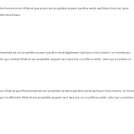
re honoré sinon Allah et que je suis son prophète ne peut pas être versé, sauf dans trois cas: pour
t des musulmans.
 Muhammad est son prophète ne peut pas être versé légalement sauf pour trois raisons: un homme qui
celui qui combat Allah et son prophète, auquel cas il sera tué, crucifié ou exilé ; celui qui a commis un
h sinon Allah et que Muhammad est son prophète ne devra pas être versé sauf pour trois raisons: un ho
 qui ira affronter Allah et son prophète, auquel cas il sera tué, ou crucifié ou exilé ; celui qui a commis