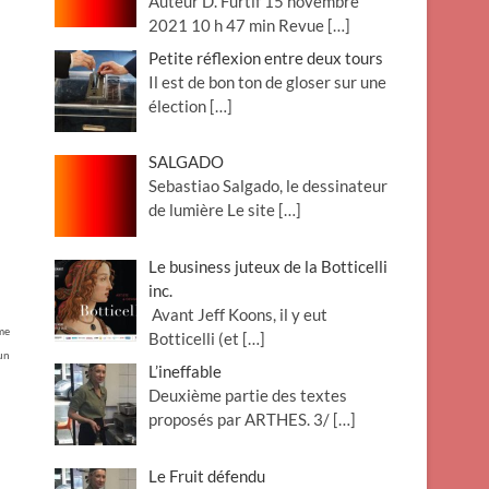
Auteur D. Furtif 15 novembre
2021 10 h 47 min Revue
[…]
Petite réflexion entre deux tours
Il est de bon ton de gloser sur une
élection
[…]
SALGADO
Sebastiao Salgado, le dessinateur
de lumière Le site
[…]
Le business juteux de la Botticelli
inc.
Avant Jeff Koons, il y eut
mme
Botticelli (et
[…]
 un
L’ineffable
Deuxième partie des textes
proposés par ARTHES. 3/
[…]
Le Fruit défendu