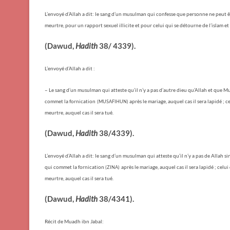
L’envoyé d’Allah a dit: le sang d’un musulman qui confesse que personne ne peut êt
meurtre, pour un rapport sexuel illicite et pour celui qui se détourne de l’islam e
(Dawud,
Hadith
38/ 4339).
L’envoyé d’Allah a dit :
– Le sang d’un musulman qui atteste qu’il n’y a pas d’autre dieu qu’Allah et que
commet la fornication
après le mariage, auquel cas il sera lapidé ; 
(MUSAFIHUN)
meurtre, auquel cas il sera tué.
(Dawud,
Hadith
38/4339).
L’envoyé d’Allah a dit: le sang d’un musulman qui atteste qu’il n’y a pas de Alla
qui commet la fornication
après le mariage, auquel cas il sera lapidé ; celui
(ZINA)
meurtre, auquel cas il sera tué.
(Dawud,
Hadith
38/4341).
Récit de Muadh ibn Jabal: