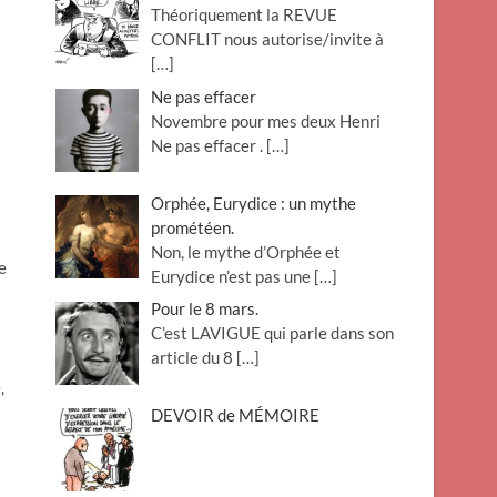
Théoriquement la REVUE
o
CONFLIT nous autorise/invite à
n
[…]
Ne pas effacer
Novembre pour mes deux Henri
Ne pas effacer .
[…]
Orphée, Eurydice : un mythe
prométéen.
Non, le mythe d’Orphée et
e
Eurydice n’est pas une
[…]
Pour le 8 mars.
C’est LAVIGUE qui parle dans son
article du 8
[…]
,
DEVOIR de MÉMOIRE