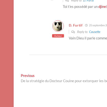
Reply to
D. Furtif
Toi t’es possédé par un
djinn
D. Furtif
25 septembre 2
Reply to
Causette
Auteur
Vain Dieu il parle comme 
Navigation
Previous
Previous
post:
De la stratégie du Docteur Couine pour extorquer les bo
de
l’article