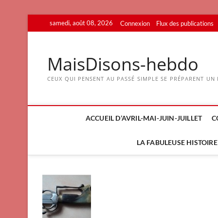
Skip
samedi, août 08, 2026
Connexion
Flux des publications
to
content
MaisDisons-hebdo
CEUX QUI PENSENT AU PASSÉ SIMPLE SE PRÉPARENT UN F
ACCUEIL D’AVRIL-MAI-JUIN-JUILLET
C
LA FABULEUSE HISTOIRE 