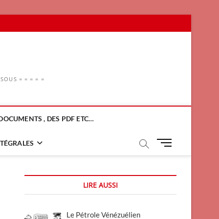
OUS = = = = =
DOCUMENTS , DES PDF ETC…
M
NTÉGRALES
e
n
u
LIRE AUSSI
B
u
t
Le Pétrole Vénézuélien
t