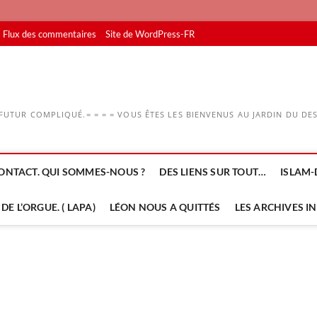
Flux des commentaires
Site de WordPress-FR
UTUR COMPLIQUÉ.= = = = VOUS ÊTES LES BIENVENUS AU JARDIN DU DESS
ONTACT. QUI SOMMES-NOUS ?
DES LIENS SUR TOUT…
ISLAM-
DE L’ORGUE. ( LAPA)
LÉON NOUS A QUITTÉS
LES ARCHIVES I