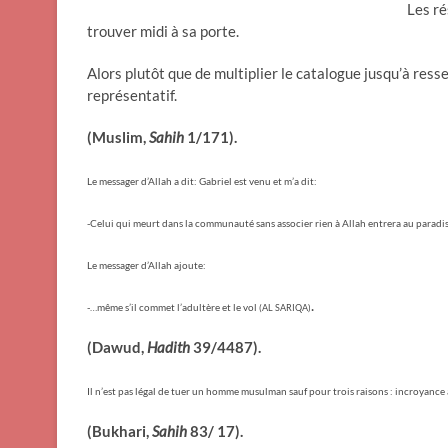
Les ré
trouver midi à sa porte.
Alors plutôt que de multiplier le catalogue jusqu’à resse
représentatif.
(Muslim,
Sahih
1/171).
Le messager d’Allah a dit: Gabriel est venu et m’a dit:
-Celui qui meurt dans la communauté sans associer rien à Allah entrera au paradi
Le messager d’Allah ajoute:
.
-…même s’il commet l’adultère et le vol
(AL SARIQA)
(Dawud,
Hadith
39/4487).
Il n’est pas légal de tuer un homme musulman sauf pour trois raisons : incroyance a
(Bukhari,
Sahih
83/ 17).