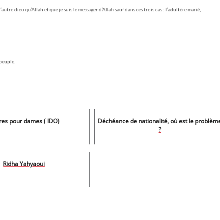
autre dieu qu’Allah et que je suis le messager d’Allah sauf dans ces trois cas : l’adultère marié,
 peuple.
res pour dames ( IDO)
Déchéance de nationalité, où est le problèm
?
Ridha Yahyaoui