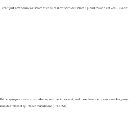
it juif s’est soumis à l’islam et ensuite il est sorti de l’islam. Quand Muadh est venu, il a dit:
h et que je suis son prophète ne peut pas être versé, sauf dans trois cas : pour meurtre, pour un
ourne de l’islam et quitte les musulmans
(IRTIDAD)
.