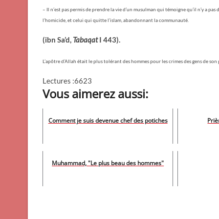
– Il n’est pas permis de prendre la vie d’un musulman qui témoigne qu’il n’y a pas d’
l’homicide, et celui qui quitte l’islam, abandonnant la communauté.
(ibn Sa’d,
Tabaqat
I 443).
L’apôtre d’Allah était le plus tolérant des hommes pour les crimes des gens de son
Lectures :6623
Vous aimerez aussi:
Comment je suis devenue chef des potiches
Priè
Muhammad, "Le plus beau des hommes"