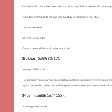
Abu Musa a dit: Muadh est venu vers moi alors que j’étais au Yémen. Un homme qui éta
-Je ne descendrai pas de ma monture avant que cet homme ne soit tué.
Il a ensuite été tué.
L’un d’entre eux a dit:
-On lui a demandé de se rétracter avant cela.
(Bukhari,
Sahih
83/17).
L’envoyé d’Allah a dit :
– Le sang d’un musulman qui reconnaît que personne ne peut être vénéré à part Alla
rapport sexuel illicite dans le cas d’une personne mariée et pour celui qui se dét
(Muslim,
Sahih
16/ 4152).
Le messager d’Allah a dit :