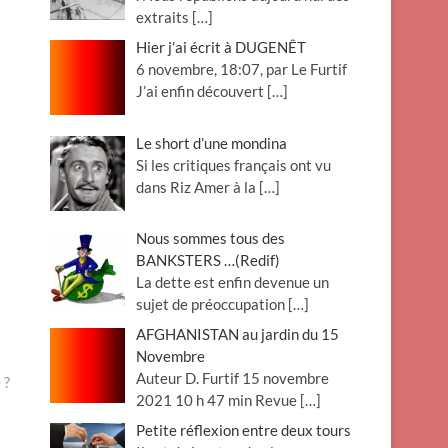
extraits
[…]
Hier j’ai écrit à DUGENÊT
6 novembre, 18:07, par Le Furtif
J’ai enfin découvert
[…]
Le short d’une mondina
Si les critiques français ont vu
dans Riz Amer à la
[…]
Nous sommes tous des
BANKSTERS …(Redif)
La dette est enfin devenue un
sujet de préoccupation
[…]
AFGHANISTAN au jardin du 15
Novembre
Auteur D. Furtif 15 novembre
 ?
2021 10 h 47 min Revue
[…]
Petite réflexion entre deux tours