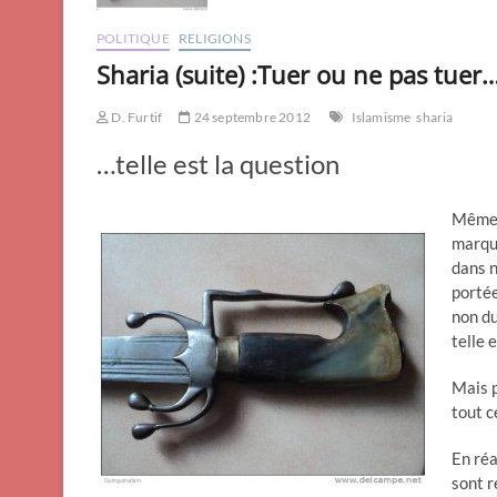
POLITIQUE
RELIGIONS
Sharia (suite) :Tuer ou ne pas tuer
D. Furtif
24 septembre 2012
Islamisme
sharia
…telle est la question
Même s
marqué
dans n
portée
non du
telle 
Mais p
tout c
En réa
sont r