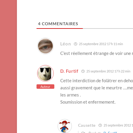
4
COMMENTAIRES
Léon
25 septembre 2012 17 h 11 min
C’est réellement étrange de voir une r
D. Furtif
25 septembre 2012 17 h 22 min
Cette interdiction de folâtrer en deho
Auteur
aussi gravement que le meurtre ….me f
les armes .
Soumission et enfermement.
Causette
25 septembre 2012 1