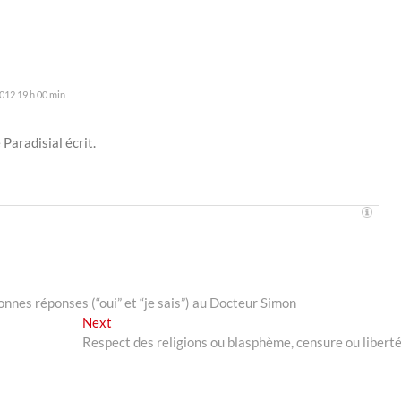
!
012 19 h 00 min
Paradisial écrit.
nnes réponses (“oui” et “je sais”) au Docteur Simon
Next
Next
post:
Respect des religions ou blasphème, censure ou liberté