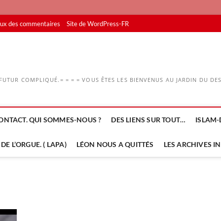
lux des commentaires
Site de WordPress-FR
UTUR COMPLIQUÉ.= = = = VOUS ÊTES LES BIENVENUS AU JARDIN DU DESS
ONTACT. QUI SOMMES-NOUS ?
DES LIENS SUR TOUT…
ISLAM-
DE L’ORGUE. ( LAPA)
LÉON NOUS A QUITTÉS
LES ARCHIVES I