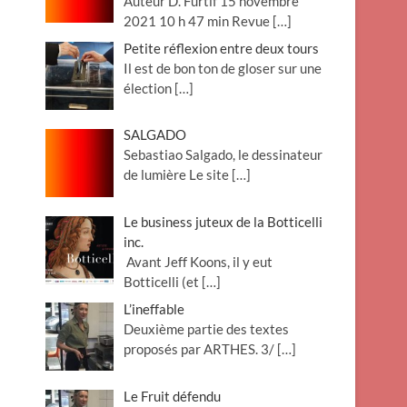
Auteur D. Furtif 15 novembre
2021 10 h 47 min Revue
[…]
Petite réflexion entre deux tours
Il est de bon ton de gloser sur une
élection
[…]
SALGADO
Sebastiao Salgado, le dessinateur
de lumière Le site
[…]
Le business juteux de la Botticelli
inc.
Avant Jeff Koons, il y eut
Botticelli (et
[…]
L’ineffable
Deuxième partie des textes
proposés par ARTHES. 3/
[…]
Le Fruit défendu