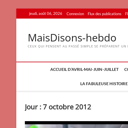
Skip
jeudi, août 06, 2026
Connexion
Flux des publications
F
to
content
MaisDisons-hebdo
CEUX QUI PENSENT AU PASSÉ SIMPLE SE PRÉPARENT UN F
ACCUEIL D’AVRIL-MAI-JUIN-JUILLET
C
LA FABULEUSE HISTOIRE 
Jour :
7 octobre 2012