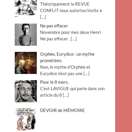
Théoriquement la REVUE
o
CONFLIT nous autorise/invite à
n
[…]
Ne pas effacer
Novembre pour mes deux Henri
Ne pas effacer .
[…]
Orphée, Eurydice : un mythe
prométéen.
Non, le mythe d’Orphée et
Eurydice n’est pas une
[…]
Pour le 8 mars.
C’est LAVIGUE qui parle dans son
article du 8
[…]
DEVOIR de MÉMOIRE