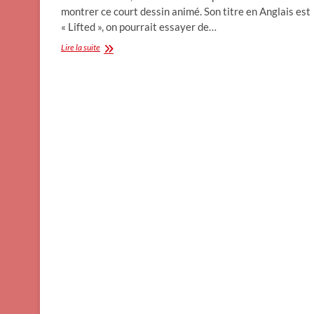
montrer ce court dessin animé. Son titre en Anglais est
« Lifted », on pourrait essayer de…
Un
Lire la suite
dessin
animé
des
Studios
Pixar…