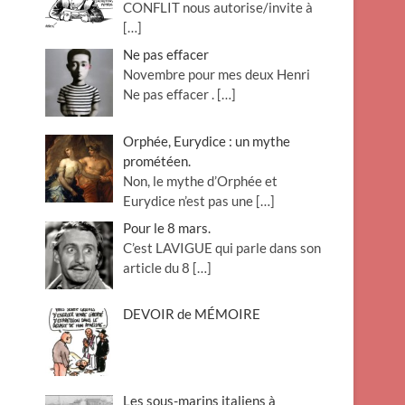
CONFLIT nous autorise/invite à
[…]
Ne pas effacer
Novembre pour mes deux Henri
Ne pas effacer .
[…]
Orphée, Eurydice : un mythe
prométéen.
Non, le mythe d’Orphée et
Eurydice n’est pas une
[…]
Pour le 8 mars.
C’est LAVIGUE qui parle dans son
article du 8
[…]
DEVOIR de MÉMOIRE
Les sous-marins italiens à