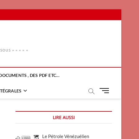
OUS = = = = =
DOCUMENTS , DES PDF ETC…
M
NTÉGRALES
e
n
u
LIRE AUSSI
B
u
t
Le Pétrole Vénézuélien
t