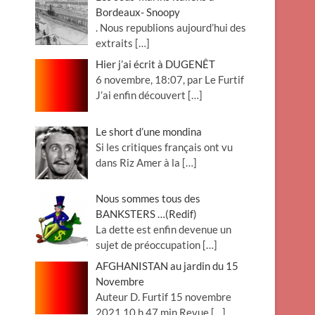
Bordeaux- Snoopy
. Nous republions aujourd’hui des
extraits
[…]
Hier j’ai écrit à DUGENÊT
6 novembre, 18:07, par Le Furtif
J’ai enfin découvert
[…]
Le short d’une mondina
Si les critiques français ont vu
dans Riz Amer à la
[…]
Nous sommes tous des
BANKSTERS …(Redif)
La dette est enfin devenue un
sujet de préoccupation
[…]
AFGHANISTAN au jardin du 15
Novembre
Auteur D. Furtif 15 novembre
2021 10 h 47 min Revue
[…]