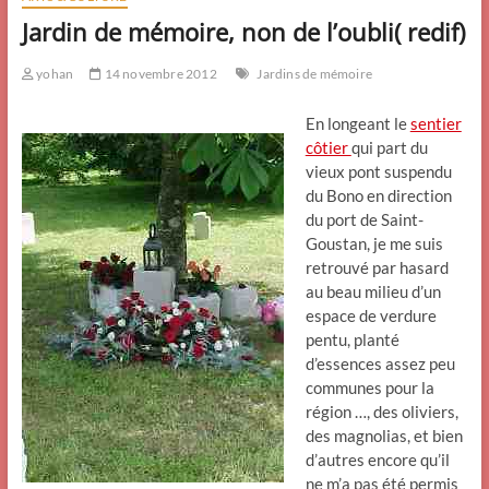
Jardin de mémoire, non de l’oubli( redif)
yohan
14 novembre 2012
Jardins de mémoire
En longeant le
sentier
côtier
qui part du
vieux pont suspendu
du Bono en direction
du port de Saint-
Goustan, je me suis
retrouvé par hasard
au beau milieu d’un
espace de verdure
pentu, planté
d’essences assez peu
communes pour la
région …, des oliviers,
des magnolias, et bien
d’autres encore qu’il
ne m’a pas été permis