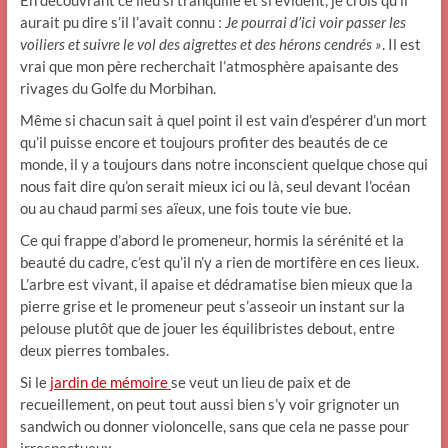
aurait pu dire s’il l’avait connu :
Je
pourrai d’ici voir passer les
voiliers et suivre le vol des aigrettes et des hérons cendrés »
. Il est
vrai que mon père recherchait l’atmosphère apaisante des
rivages du Golfe du Morbihan.
Même si chacun sait à quel point il est vain d’espérer d’un mort
qu’il puisse encore et toujours profiter des beautés de ce
monde, il y a toujours dans notre inconscient quelque chose qui
nous fait dire qu’on serait mieux ici ou là, seul devant l’océan
ou au chaud parmi ses aïeux, une fois toute vie bue.
Ce qui frappe d’abord le promeneur, hormis la sérénité et la
beauté du cadre, c’est qu’il n’y a rien de mortifère en ces lieux.
L’arbre est vivant, il apaise et dédramatise bien mieux que la
pierre grise et le promeneur peut s’asseoir un instant sur la
pelouse plutôt que de jouer les équilibristes debout, entre
deux pierres tombales.
Si le
jardin de mémoire
se veut un lieu de paix et de
recueillement, on peut tout aussi bien s’y voir grignoter un
sandwich ou donner violoncelle, sans que cela ne passe pour
irrespectueux.