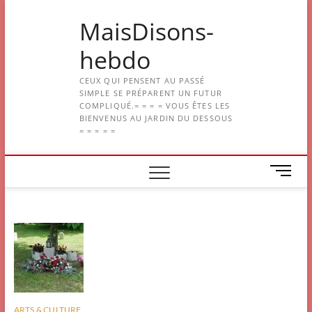
Skip
MaisDisons-
to
content
hebdo
CEUX QUI PENSENT AU PASSÉ
SIMPLE SE PRÉPARENT UN FUTUR
COMPLIQUÉ.= = = = VOUS ÊTES LES
BIENVENUS AU JARDIN DU DESSOUS
= = = = =
M
e
n
u
B
u
t
t
o
n
ARTS & CULTURE