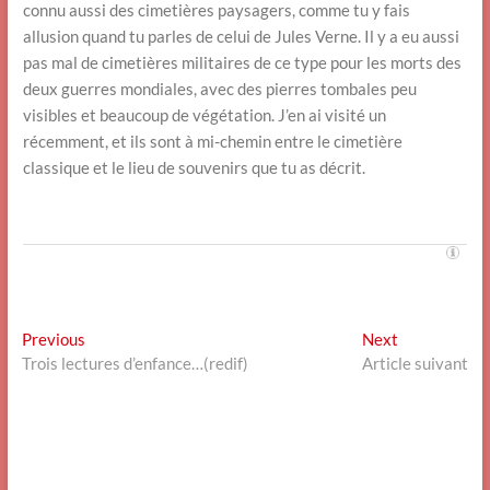
connu aussi des cimetières paysagers, comme tu y fais
allusion quand tu parles de celui de Jules Verne. Il y a eu aussi
pas mal de cimetières militaires de ce type pour les morts des
deux guerres mondiales, avec des pierres tombales peu
visibles et beaucoup de végétation. J’en ai visité un
récemment, et ils sont à mi-chemin entre le cimetière
classique et le lieu de souvenirs que tu as décrit.
Navigation
Previous
Next
Previous
Next
post:
post:
Trois lectures d’enfance…(redif)
Article suivant
de
l’article