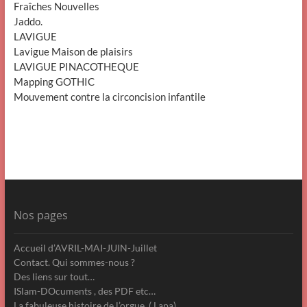
Fraîches Nouvelles
Jaddo.
LAVIGUE
Lavigue Maison de plaisirs
LAVIGUE PINACOTHEQUE
Mapping GOTHIC
Mouvement contre la circoncision infantile
Nos pages
Accueil d’AVRIL-MAI-JUIN-Juillet
Contact. Qui sommes-nous ?
Des liens sur tout…
ISlam-DOcuments , des PDF etc…
La fabuleuse histoire de l’orgue. ( Lapa)