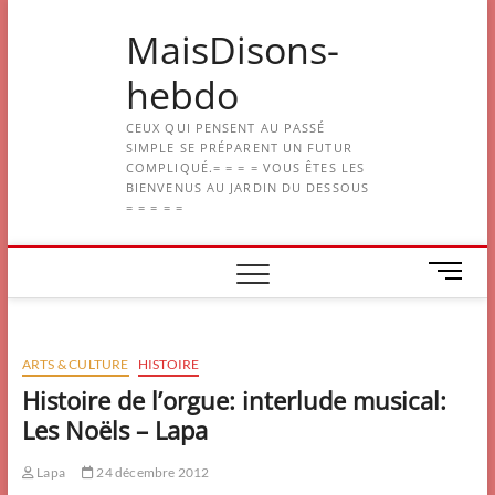
Skip
MaisDisons-
to
content
hebdo
CEUX QUI PENSENT AU PASSÉ
SIMPLE SE PRÉPARENT UN FUTUR
COMPLIQUÉ.= = = = VOUS ÊTES LES
BIENVENUS AU JARDIN DU DESSOUS
= = = = =
M
e
n
u
ARTS & CULTURE
HISTOIRE
B
u
Histoire de l’orgue: interlude musical:
t
Les Noëls – Lapa
t
o
Lapa
24 décembre 2012
n