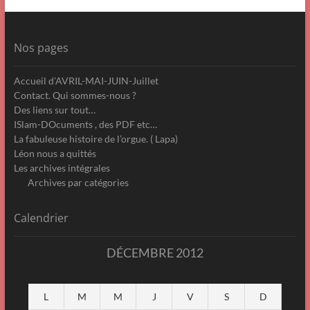
Nos pages
Accueil d’AVRIL-MAI-JUIN-Juillet
Contact. Qui sommes-nous ?
Des liens sur tout…
ISlam-DOcuments , des PDF etc…
La fabuleuse histoire de l’orgue. ( Lapa)
Léon nous a quittés
Les archives intégrales
Archives par catégories
Calendrier
DÉCEMBRE 2012
L
M
M
J
V
S
D