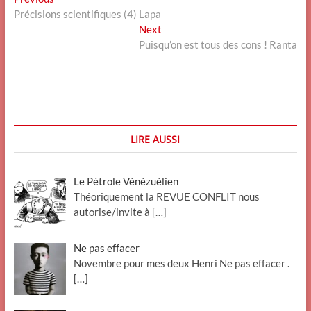
Navigation
post:
Précisions scientifiques (4) Lapa
de
Next
Next
l’article
post:
Puisqu’on est tous des cons ! Ranta
LIRE AUSSI
Le Pétrole Vénézuélien
Théoriquement la REVUE CONFLIT nous
autorise/invite à
[…]
Ne pas effacer
Novembre pour mes deux Henri Ne pas effacer .
[…]