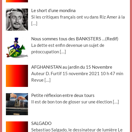
Le short d’une mondina
Si les critiques français ont vu dans Riz Amer à la
[…]
Nous sommes tous des BANKSTERS …(Redif)
La dette est enfin devenue un sujet de
préoccupation
[…]
AFGHANISTAN au jardin du 15 Novembre
Auteur D. Furtif 15 novembre 2021 10 h 47 min
Revue
[…]
Petite réflexion entre deux tours
Il est de bon ton de gloser sur une élection
[…]
SALGADO
Sebastiao Salgado, le dessinateur de lumière Le