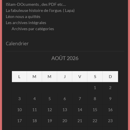
ISlam-DOcuments , des PDF etc…
La fabuleuse histoire de l’orgue. ( Lapa)
Léon nous a quittés
Les archives intégrales
Archives par catégories
Calendrier
AOÛT 2026
L
M
M
J
V
S
D
1
2
3
4
5
6
7
8
9
10
11
12
13
14
15
16
17
18
19
20
21
22
23