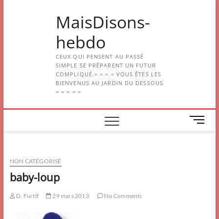
Skip
MaisDisons-
to
content
hebdo
CEUX QUI PENSENT AU PASSÉ
SIMPLE SE PRÉPARENT UN FUTUR
COMPLIQUÉ.= = = = VOUS ÊTES LES
BIENVENUS AU JARDIN DU DESSOUS
= = = = =
M
e
n
u
NON CATÉGORISÉ
B
u
baby-loup
t
t
D. Furtif
29 mars 2013
No Comments
o
n