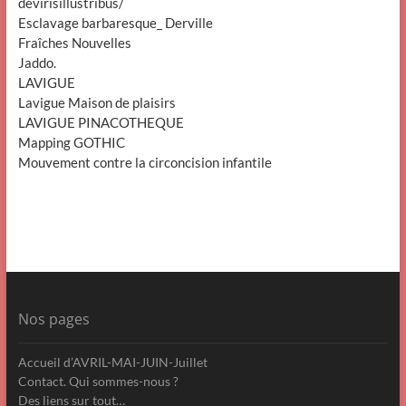
devirisillustribus/
Esclavage barbaresque_ Derville
Fraîches Nouvelles
Jaddo.
LAVIGUE
Lavigue Maison de plaisirs
LAVIGUE PINACOTHEQUE
Mapping GOTHIC
Mouvement contre la circoncision infantile
Nos pages
Accueil d’AVRIL-MAI-JUIN-Juillet
Contact. Qui sommes-nous ?
Des liens sur tout…